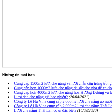
Những tin mới hơn
Cung cấp 1500m2 lưới che nắng và lưới chắn côn trùng trồ
Cung cấp hơn 1000m2 lưới che nắng đa sắc cho nhà để xe 
Cung cấp hơn 4000m2 lưới che nắng hoa Hướng Dương và lướ
Lưới đen che nắng giá bao nhiêu?
(26/04/2021)
Công ty Lê Hà Vina cung cấp 2.000m2 lưới che nắng ao nu
Công ty Lê Hà Vina cung cấp 2.000m2 lưới che nắng Thái L
Lưới che nắng Thái Lan có gì đặc biệt?
(14/09/2020)