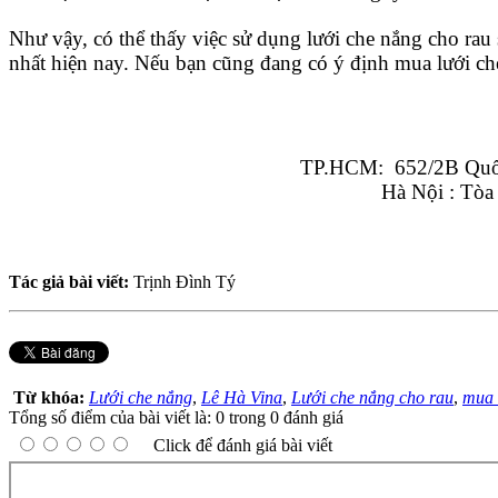
Như vậy, có thể thấy việc sử dụng lưới che nắng cho rau
nhất hiện nay. Nếu bạn cũng đang có ý định mua lưới che
TP.HCM:  652/2B Quốc
Hà Nội : Tòa
Tác giả bài viết:
Trịnh Đình Tý
Từ khóa:
Lưới che nắng
,
Lê Hà Vina
,
Lưới che nắng cho rau
,
mua 
Tổng số điểm của bài viết là: 0 trong 0 đánh giá
Click để đánh giá bài viết