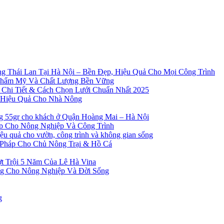
g Thái Lan Tại Hà Nội – Bền Đẹp, Hiệu Quả Cho Mọi Công Trình
Thẩm Mỹ Và Chất Lượng Bền Vững
 Chi Tiết & Cách Chọn Lưới Chuẩn Nhất 2025
à Hiệu Quả Cho Nhà Nông
ng 55gr cho khách ở Quận Hoàng Mai – Hà Nội
ẹp Cho Nông Nghiệp Và Công Trình
 quả cho vườn, công trình và không gian sống
 Pháp Cho Chủ Nông Trại & Hồ Cá
t Trội 5 Năm Của Lê Hà Vina
ng Cho Nông Nghiệp Và Đời Sống
g