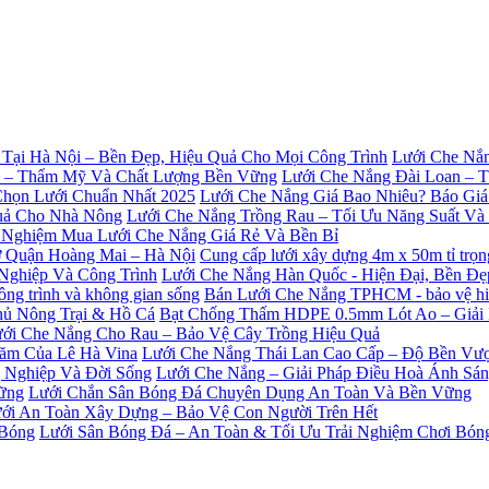
Lưới Che Nắn
Lưới Che Nắng Đài Loan – 
Lưới Che Nắng Giá Bao Nhiêu? Báo Giá
Lưới Che Nắng Trồng Rau – Tối Ưu Năng Suất V
 Nghiệm Mua Lưới Che Nắng Giá Rẻ Và Bền Bỉ
Cung cấp lưới xây dựng 4m x 50m tỉ trọ
Lưới Che Nắng Hàn Quốc - Hiện Đại, Bền Đ
Bán Lưới Che Nắng TPHCM - bảo vệ hiệu
Bạt Chống Thấm HDPE 0.5mm Lót Ao – Giải
ới Che Nắng Cho Rau – Bảo Vệ Cây Trồng Hiệu Quả
Lưới Che Nắng Thái Lan Cao Cấp – Độ Bền Vượ
Lưới Che Nắng – Giải Pháp Điều Hoà Ánh Sá
Lưới Chắn Sân Bóng Đá Chuyên Dụng An Toàn Và Bền Vững
ới An Toàn Xây Dựng – Bảo Vệ Con Người Trên Hết
Lưới Sân Bóng Đá – An Toàn & Tối Ưu Trải Nghiệm Chơi Bón