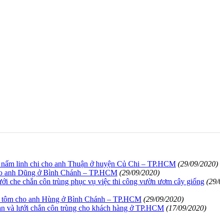
ng nấm linh chi cho anh Thuận ở huyện Củ Chi – TP.HCM
(29/09/2020)
cho anh Dũng ở Bình Chánh – TP.HCM
(29/09/2020)
i che chắn côn trùng phục vụ việc thi công vườn ươm cây giống
(29/
ôi tôm cho anh Hùng ở Bình Chánh – TP.HCM
(29/09/2020)
an và lưới chắn côn trùng cho khách hàng ở TP.HCM
(17/09/2020)