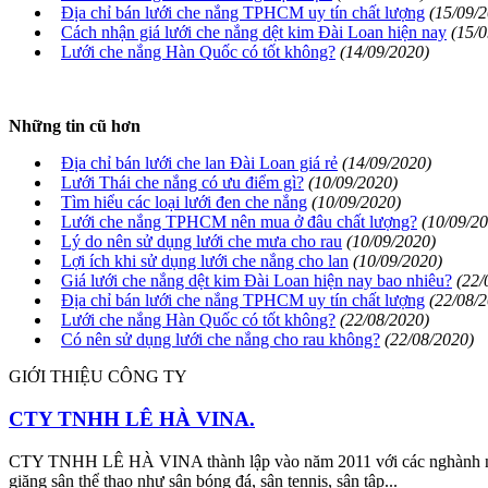
Địa chỉ bán lưới che nắng TPHCM uy tín chất lượng
(15/09/
Cách nhận giá lưới che nắng dệt kim Đài Loan hiện nay
(15/
Lưới che nắng Hàn Quốc có tốt không?
(14/09/2020)
Những tin cũ hơn
Địa chỉ bán lưới che lan Đài Loan giá rẻ
(14/09/2020)
Lưới Thái che nắng có ưu điểm gì?
(10/09/2020)
Tìm hiểu các loại lưới đen che nắng
(10/09/2020)
Lưới che nắng TPHCM nên mua ở đâu chất lượng?
(10/09/2
Lý do nên sử dụng lưới che mưa cho rau
(10/09/2020)
Lợi ích khi sử dụng lưới che nắng cho lan
(10/09/2020)
Giá lưới che nắng dệt kim Đài Loan hiện nay bao nhiêu?
(22/
Địa chỉ bán lưới che nắng TPHCM uy tín chất lượng
(22/08/
Lưới che nắng Hàn Quốc có tốt không?
(22/08/2020)
Có nên sử dụng lưới che nắng cho rau không?
(22/08/2020)
GIỚI THIỆU CÔNG TY
CTY TNHH LÊ HÀ VINA.
CTY TNHH LÊ HÀ VINA thành lập vào năm 2011 với các nghành nghề
giăng sân thể thao như sân bóng đá, sân tennis, sân tập...