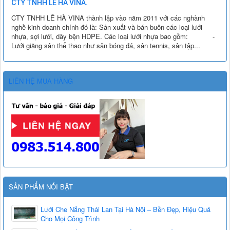
CTY TNHH LÊ HÀ VINA.
CTY TNHH LÊ HÀ VINA thành lập vào năm 2011 với các nghành
nghề kinh doanh chính đó là: Sản xuất và bán buôn các loại lưới
nhựa, sợi lưới, dây bện HDPE. Các loại lưới nhựa bao gồm: -
Lưới giăng sân thể thao như sân bóng đá, sân tennis, sân tập...
LIÊN HỆ MUA HÀNG
SẢN PHẨM NỔI BẬT
Lưới Che Nắng Thái Lan Tại Hà Nội – Bền Đẹp, Hiệu Quả
Cho Mọi Công Trình