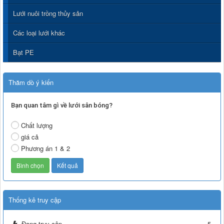
Lưới nuôi trồng thủy sản
Các loại lưới khác
Bạt PE
Thăm dò ý kiến
Bạn quan tâm gì về lưới sân bóng?
Chất lượng
giá cả
Phương án 1 & 2
Thống kê truy cập
Đang truy cập
5