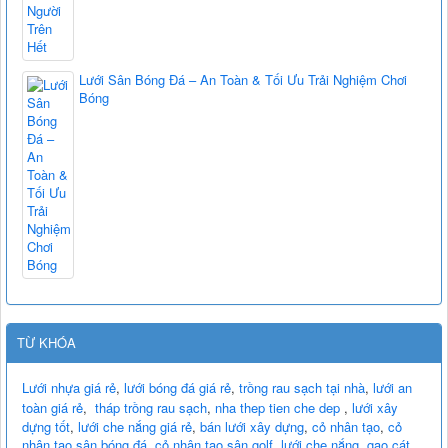
Lưới Sân Bóng Đá – An Toàn & Tối Ưu Trải Nghiệm Chơi
Bóng
TỪ KHÓA
Lưới nhựa giá rẻ
,
lưới bóng đá giá rẻ
,
trồng rau sạch tại nhà
,
lưới an
toàn giá rẻ
,
tháp trồng rau sạch
,
nha thep tien che dep
,
lưới xây
dựng tốt
,
lưới che nắng giá rẻ
,
bán lưới xây dựng
,
cỏ nhân tạo
,
cỏ
nhân tạo sân bóng đá
,
cỏ nhân tạo sân golf
,
lưới che nắng
,
gạo cát