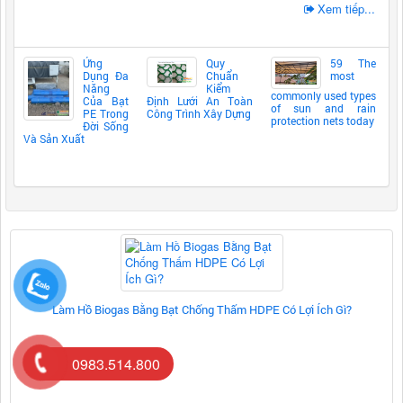
Xem tiếp...
Ứng
Quy
59 The
Dụng Đa
Chuẩn
most
Năng
Kiểm
commonly used types
Của Bạt
Định Lưới An Toàn
of sun and rain
PE Trong
Công Trình Xây Dựng
protection nets today
Đời Sống
Và Sản Xuất
Làm Hồ Biogas Bằng Bạt Chống Thấm HDPE Có Lợi Ích Gì?
0983.514.800