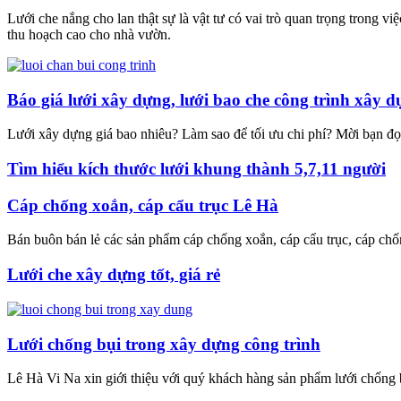
Lưới che nắng cho lan thật sự là vật tư có vai trò quan trọng trong v
thu hoạch cao cho nhà vườn.
Báo giá lưới xây dựng, lưới bao che công trình xây 
Lưới xây dựng giá bao nhiêu? Làm sao để tối ưu chi phí? Mời bạn đọc 
Tìm hiểu kích thước lưới khung thành 5,7,11 người
Cáp chống xoắn, cáp cẩu trục Lê Hà
Bán buôn bán lẻ các sản phẩm cáp chống xoắn, cáp cẩu trục, cáp chống
Lưới che xây dựng tốt, giá rẻ
Lưới chống bụi trong xây dựng công trình
Lê Hà Vi Na xin giới thiệu với quý khách hàng sản phẩm lưới chống b