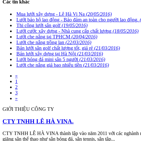
Các tin khác
Mua lưới xây dựng - Lê Hà Vi Na
(20/05/2016)
Lưới bảo hộ lao động - Bảo đảm an toàn cho người lao động.
Thi công lưới sân golf
(19/05/2016)
Lưới cước xây dựng - Nhà cung cấp chất lượng
(18/05/2016)
Lưới che nắng tại TPHCM
(20/04/2016)
Lưới che nắng trồng lan
(22/03/2016)
Bán lưới sân golf chất lượng tốt, giá rẻ
(21/03/2016)
Bán lưới xây dựng tại Hà Nội
(21/03/2016)
Lưới bóng đá mini sân 5 người
(21/03/2016)
Lưới che nắng giá bao nhiêu tiền
(21/03/2016)
«
1
2
3
»
GIỚI THIỆU CÔNG TY
CTY TNHH LÊ HÀ VINA.
CTY TNHH LÊ HÀ VINA thành lập vào năm 2011 với các nghành nghề
giăng sân thể thao như sân bóng đá, sân tennis, sân tập...