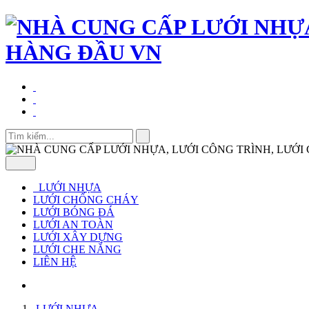
LƯỚI NHỰA
LƯỚI CHỐNG CHÁY
LƯỚI BÓNG ĐÁ
LƯỚI AN TOÀN
LƯỚI XÂY DỰNG
LƯỚI CHE NẮNG
LIÊN HỆ
LƯỚI NHỰA