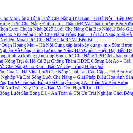
Lưới Che Nắng Thái Lan Tại Hà Nội – Bền Đẹ
Lưới Che Nắng Đài Loan – Thẩm Mỹ Và Chất Lượng Bền Vữ
Lưới Che Nắng Giá Bao Nhiêu? Báo Giá
Lưới Che Nắng Trồng Rau – Tối Ưu Năng Suất V
 Nghiệm Mua Lưới Che Nắng Giá Rẻ Và Bền Bỉ
Cung cấp lưới xây dựng 4m x 50m tỉ trọ
Lưới Che Nắng Hàn Quốc - Hiện Đại, Bền Đ
Bán Lưới Che Nắng TPHCM - bảo vệ hiệu
Bạt Chống Thấm HDPE 0.5mm Lót Ao – Giải
ới Che Nắng Cho Rau – Bảo Vệ Cây Trồng Hiệu Quả
Lưới Che Nắng Thái Lan Cao Cấp – Độ Bền Vượ
Lưới Che Nắng – Giải Pháp Điều Hoà Ánh Sá
Lưới Chắn Sân Bóng Đá Chuyên Dụng An Toàn Và Bền Vững
ới An Toàn Xây Dựng – Bảo Vệ Con Người Trên Hết
Lưới Sân Bóng Đá – An Toàn & Tối Ưu Trải Nghiệm Chơi Bón