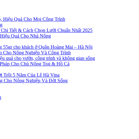
p, Hiệu Quả Cho Mọi Công Trình
ng
 Chi Tiết & Cách Chọn Lưới Chuẩn Nhất 2025
à Hiệu Quả Cho Nhà Nông
ng 55gr cho khách ở Quận Hoàng Mai – Hà Nội
ẹp Cho Nông Nghiệp Và Công Trình
 quả cho vườn, công trình và không gian sống
 Pháp Cho Chủ Nông Trại & Hồ Cá
t Trội 5 Năm Của Lê Hà Vina
ng Cho Nông Nghiệp Và Đời Sống
g