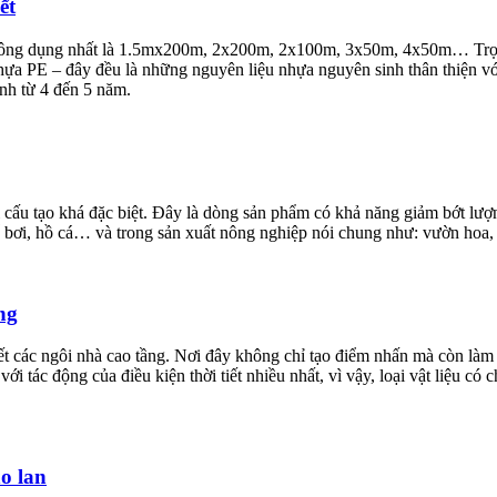
ết
, thông dụng nhất là 1.5mx200m, 2x200m, 2x100m, 3x50m, 4x50m… Trọn
PE – đây đều là những nguyên liệu nhựa nguyên sinh thân thiện với mô
ình từ 4 đến 5 năm.
 cấu tạo khá đặc biệt. Đây là dòng sản phẩm có khả năng giảm bớt lượ
bể bơi, hồ cá… và trong sản xuất nông nghiệp nói chung như: vườn ho
ng
 hết các ngôi nhà cao tầng. Nơi đây không chỉ tạo điểm nhấn mà còn 
 với tác động của điều kiện thời tiết nhiều nhất, vì vậy, loại vật liệu
o lan