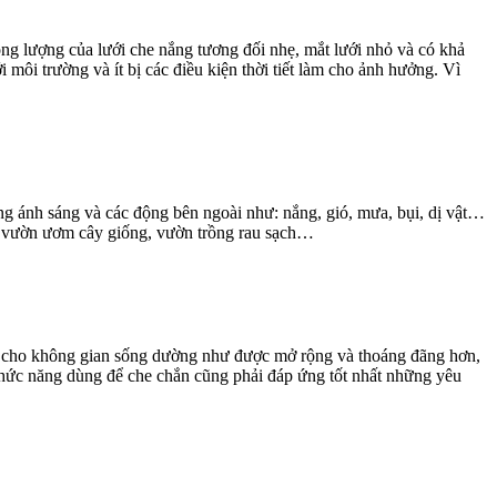
g lượng của lưới che nắng tương đối nhẹ, mắt lưới nhỏ và có khả
i trường và ít bị các điều kiện thời tiết làm cho ảnh hưởng. Vì
ng ánh sáng và các động bên ngoài như: nắng, gió, mưa, bụi, dị vật…
a, vườn ươm cây giống, vườn trồng rau sạch…
làm cho không gian sống dường như được mở rộng và thoáng đãng hơn,
 có chức năng dùng để che chắn cũng phải đáp ứng tốt nhất những yêu