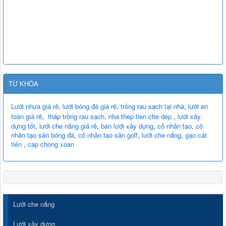
TỪ KHÓA
Lưới nhựa giá rẻ
,
lưới bóng đá giá rẻ
,
trồng rau sạch tại nhà
,
lưới an
toàn giá rẻ
,
tháp trồng rau sạch
,
nha thep tien che dep
,
lưới xây
dựng tốt
,
lưới che nắng giá rẻ
,
bán lưới xây dựng
,
cỏ nhân tạo
,
cỏ
nhân tạo sân bóng đá
,
cỏ nhân tạo sân golf
,
lưới che nắng
,
gạo cát
tiên
,
cap chong xoan
Lưới che nắng
Lưới xây dựng