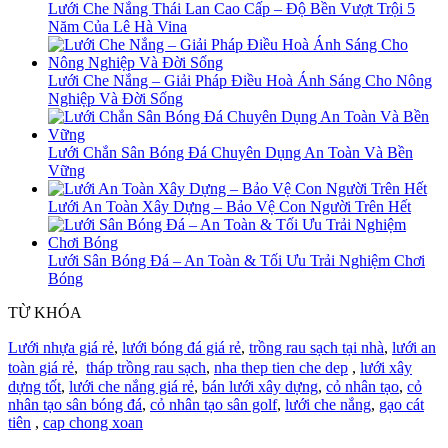
Lưới Che Nắng Thái Lan Cao Cấp – Độ Bền Vượt Trội 5
Năm Của Lê Hà Vina
Lưới Che Nắng – Giải Pháp Điều Hoà Ánh Sáng Cho Nông
Nghiệp Và Đời Sống
Lưới Chắn Sân Bóng Đá Chuyên Dụng An Toàn Và Bền
Vững
Lưới An Toàn Xây Dựng – Bảo Vệ Con Người Trên Hết
Lưới Sân Bóng Đá – An Toàn & Tối Ưu Trải Nghiệm Chơi
Bóng
TỪ KHÓA
Lưới nhựa giá rẻ
,
lưới bóng đá giá rẻ
,
trồng rau sạch tại nhà
,
lưới an
toàn giá rẻ
,
tháp trồng rau sạch
,
nha thep tien che dep
,
lưới xây
dựng tốt
,
lưới che nắng giá rẻ
,
bán lưới xây dựng
,
cỏ nhân tạo
,
cỏ
nhân tạo sân bóng đá
,
cỏ nhân tạo sân golf
,
lưới che nắng
,
gạo cát
tiên
,
cap chong xoan