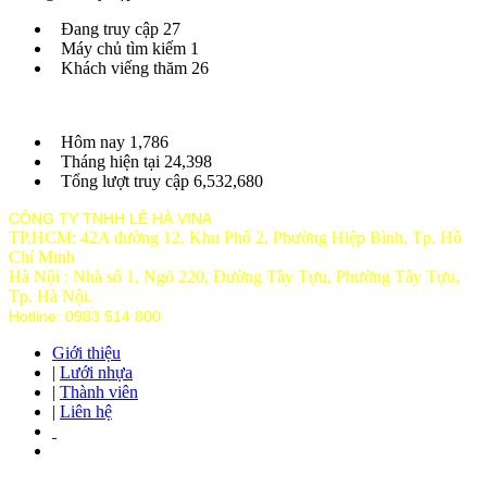
Đang truy cập
27
Máy chủ tìm kiếm
1
Khách viếng thăm
26
Hôm nay
1,786
Tháng hiện tại
24,398
Tổng lượt truy cập
6,532,680
CÔNG TY TNHH LÊ HÀ VINA
TP.HCM: 42A đường 12, Khu Phố 2, Phường Hiệp Bình, Tp. Hồ
Chí Minh
Hà Nội : Nhà số 1, Ngõ 220, Đường Tây Tựu, Phường Tây Tựu,
Tp
. Hà Nội.
Hotline: 0983 514 800
Giới thiệu
|
Lưới nhựa
|
Thành viên
|
Liên hệ