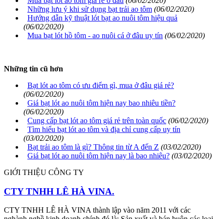
Mua bạt lót ao tôm giá rẻ ở đâu
(06/02/2020)
Những lưu ý khi sử dụng bạt trải ao tôm
(06/02/2020)
Hướng dẫn kỹ thuật lót bạt ao nuôi tôm hiệu quả
(06/02/2020)
Mua bạt lót hồ tôm - ao nuôi cá ở đâu uy tín
(06/02/2020)
Những tin cũ hơn
Bạt lót ao tôm có ưu điểm gì, mua ở đâu giá rẻ?
(06/02/2020)
Giá bạt lót ao nuôi tôm hiện nay bao nhiêu tiền?
(06/02/2020)
Cung cấp bạt lót ao tôm giá rẻ trên toàn quốc
(06/02/2020)
Tìm hiểu bạt lót ao tôm và địa chỉ cung cấp uy tín
(03/02/2020)
Bạt trải ao tôm là gì? Thông tin từ A đến Z
(03/02/2020)
Giá bạt lót ao nuôi tôm hiện nay là bao nhiêu?
(03/02/2020)
GIỚI THIỆU CÔNG TY
CTY TNHH LÊ HÀ VINA.
CTY TNHH LÊ HÀ VINA thành lập vào năm 2011 với các
nghành nghề kinh doanh chính đó là: Sản xuất và bán buôn các loại