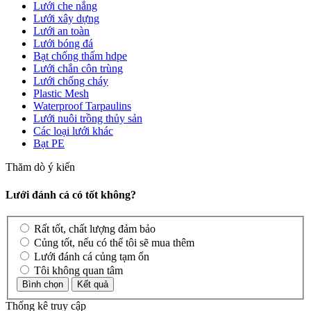
Lưới che nắng
Lưới xây dựng
Lưới an toàn
Lưới bóng đá
Bạt chống thấm hdpe
Lưới chắn côn trùng
Lưới chống cháy
Plastic Mesh
Waterproof Tarpaulins
Lưới nuôi trồng thủy sản
Các loại lưới khác
Bạt PE
Thăm dò ý kiến
Lưới đánh cá có tốt không?
Rất tốt, chất lượng đảm bảo
Củng tốt, nếu có thể tôi sẽ mua thêm
Lưới đánh cá củng tạm ổn
Tôi không quan tâm
Thống kê truy cập