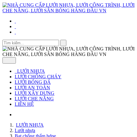
LƯỚI NHỰA
LƯỚI CHỐNG CHÁY
LƯỚI BÓNG ĐÁ
LƯỚI AN TOÀN
LƯỚI XÂY DỰNG
LƯỚI CHE NẮNG
LIÊN HỆ
LƯỚI NHỰA
Lưới nhựa
Bạt chống thấm hdpe