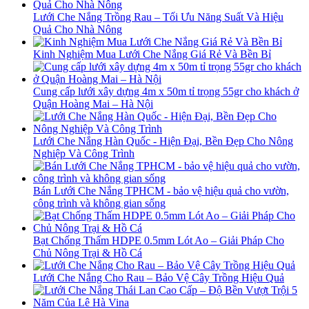
Lưới Che Nắng Trồng Rau – Tối Ưu Năng Suất Và Hiệu
Quả Cho Nhà Nông
Kinh Nghiệm Mua Lưới Che Nắng Giá Rẻ Và Bền Bỉ
Cung cấp lưới xây dựng 4m x 50m tỉ trọng 55gr cho khách ở
Quận Hoàng Mai – Hà Nội
Lưới Che Nắng Hàn Quốc - Hiện Đại, Bền Đẹp Cho Nông
Nghiệp Và Công Trình
Bán Lưới Che Nắng TPHCM - bảo vệ hiệu quả cho vườn,
công trình và không gian sống
Bạt Chống Thấm HDPE 0.5mm Lót Ao – Giải Pháp Cho
Chủ Nông Trại & Hồ Cá
Lưới Che Nắng Cho Rau – Bảo Vệ Cây Trồng Hiệu Quả