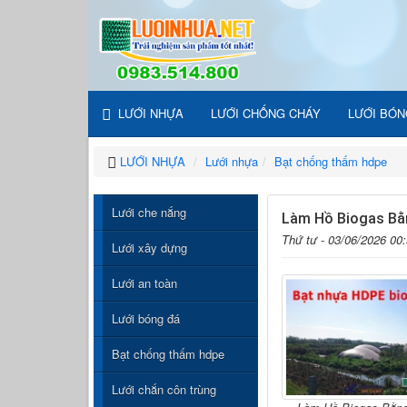
LƯỚI NHỰA
LƯỚI CHỐNG CHÁY
LƯỚI BÓN
LƯỚI NHỰA
Lưới nhựa
Bạt chống thấm hdpe
Lưới che nắng
Làm Hồ Biogas Bằn
Thứ tư - 03/06/2026 00
Lưới xây dựng
Lưới an toàn
Lưới bóng đá
Bạt chống thấm hdpe
Lưới chắn côn trùng