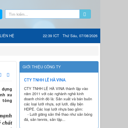
LIÊN HỆ
22:39 ICT Thứ Sáu, 07/08/2026
GIỚI THIỆU CÔNG TY
CTY TNHH LÊ HÀ VINA.
CTY TNHH LÊ HÀ VINA thành lập vào
y dựng
năm 2011 với các nghành nghề kinh
nh xu
doanh chính đó là: Sản xuất và bán buôn
ê tông
các loại lưới nhựa, sợi lưới, dây bện
HDPE. Các loại lưới nhựa bao gồm:
- Lưới giăng sân thể thao như sân bóng
mạnh 
đá, sân tennis, sân tập...
chất 