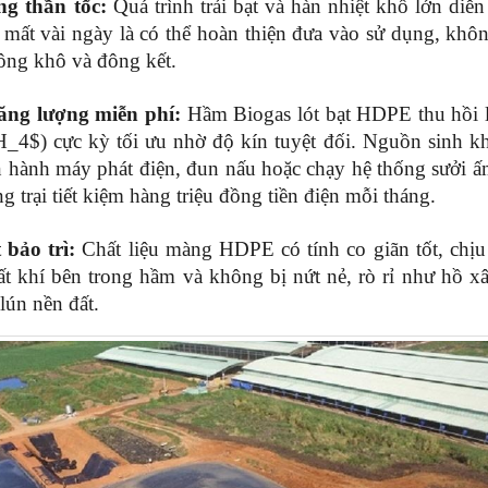
ng thần tốc:
 Quá trình trải bạt và hàn nhiệt khổ lớn diễn r
mất vài ngày là có thể hoàn thiện đưa vào sử dụng, khôn
tông khô và đông kết.
ăng lượng miễn phí:
 Hầm Biogas lót bạt HDPE thu hồi 
_4$) cực kỳ tối ưu nhờ độ kín tuyệt đối. Nguồn sinh kh
 hành máy phát điện, đun nấu hoặc chạy hệ thống sưởi ấ
ng trại tiết kiệm hàng triệu đồng tiền điện mỗi tháng.
 bảo trì:
 Chất liệu màng HDPE có tính co giãn tốt, chịu
ất khí bên trong hầm và không bị nứt nẻ, rò rỉ như hồ xâ
lún nền đất.