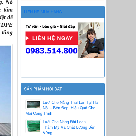
 Nó 
 tâm 
LIÊN HỆ MUA HÀNG
ệt để 
HDPE 
tông 
SẢN PHẨM NỔI BẬT
Lưới Che Nắng Thái Lan Tại Hà
Nội – Bền Đẹp, Hiệu Quả Cho
Mọi Công Trình
Lưới Che Nắng Đài Loan –
Thẩm Mỹ Và Chất Lượng Bền
Vững