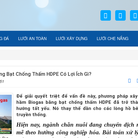
G ĐÁ
LƯỚI AN TOÀN
LƯỚI XÂY DỰNG
LƯỚI CHE NẮNG
g Bạt Chống Thấm HDPE Có Lợi Ích Gì?
:51
Để giải quyết triệt để vấn đề này, phương pháp xâ
hầm Biogas bằng bạt chống thấm HDPE đã trở thà
hướng tất yếu. Nó thay thế dần cho các lòng hồ b
truyền thống.
Hiện nay, ngành chăn nuôi đang chuyển dịch 
mẽ theo hướng công nghiệp hóa. Bài toán xử lý 