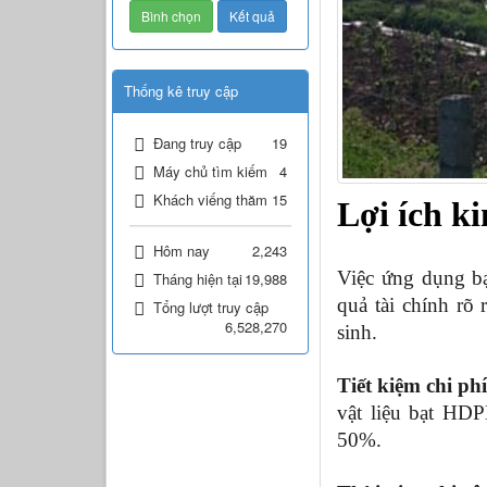
Thống kê truy cập
Đang truy cập
19
Máy chủ tìm kiếm
4
Khách viếng thăm
15
Lợi ích ki
Hôm nay
2,243
Việc ứng dụng b
Tháng hiện tại
19,988
quả tài chính rõ 
Tổng lượt truy cập
6,528,270
sinh. 
Tiết kiệm chi ph
vật liệu bạt HDP
50%.