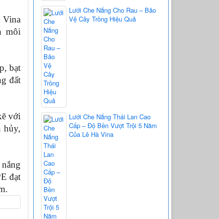
Lưới Che Nắng Cho Rau – Bảo
Vệ Cây Trồng Hiệu Quả
 Vina 
h môi 
, bạt 
g đất 
ẽ với 
Lưới Che Nắng Thái Lan Cao
Cấp – Độ Bền Vượt Trội 5 Năm
 hủy, 
Của Lê Hà Vina
 nắng 
E đạt 
ăm.