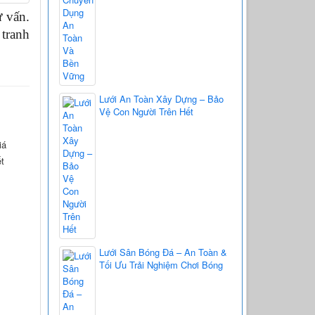
 vấn. 
tranh 
Lưới An Toàn Xây Dựng – Bảo
Vệ Con Người Trên Hết
iá
ết
Lưới Sân Bóng Đá – An Toàn &
Tối Ưu Trải Nghiệm Chơi Bóng