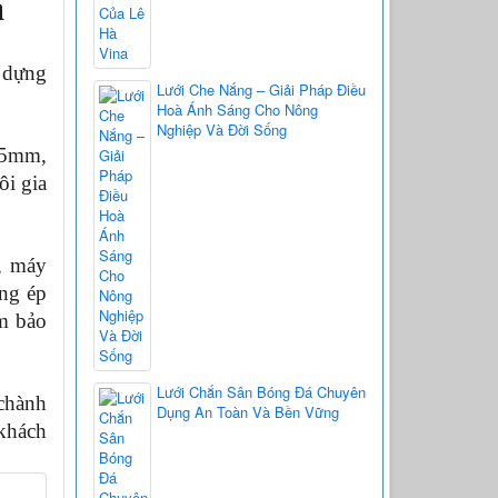
a
dựng 
Lưới Che Nắng – Giải Pháp Điều
Hoà Ánh Sáng Cho Nông
Nghiệp Và Đời Sống
.5mm, 
 gia 
, máy 
ng ép 
m bảo 
Lưới Chắn Sân Bóng Đá Chuyên
chành 
Dụng An Toàn Và Bền Vững
hách 