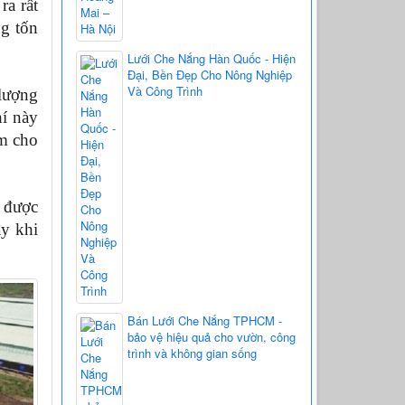
a rất 
g tốn 
Lưới Che Nắng Hàn Quốc - Hiện
Đại, Bền Đẹp Cho Nông Nghiệp
Và Công Trình
lượng 
í này 
m cho 
 được 
y khi 
Bán Lưới Che Nắng TPHCM -
bảo vệ hiệu quả cho vườn, công
trình và không gian sống