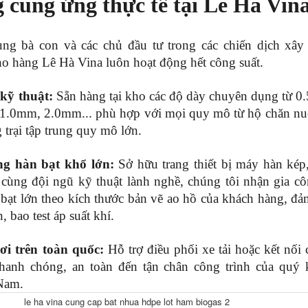
 cung ứng thực tế tại Lê Hà Vin
g bà con và các chủ đầu tư trong các chiến dịch xây 
kho hàng Lê Hà Vina luôn hoạt động hết công suất. 
kỹ thuật:
 Sẵn hàng tại kho các độ dày chuyên dụng từ 0
.0mm, 2.0mm... phù hợp với mọi quy mô từ hộ chăn nuôi
 trại tập trung quy mô lớn.
ng hàn bạt khổ lớn:
 Sở hữu trang thiết bị máy hàn kép
 cùng đội ngũ kỹ thuật lành nghề, chúng tôi nhận gia cô
 bạt lớn theo kích thước bản vẽ ao hồ của khách hàng, đả
 bao test áp suất khí.
ơi trên toàn quốc:
 Hỗ trợ điều phối xe tải hoặc kết nối 
anh chóng, an toàn đến tận chân công trình của quý k
Nam.