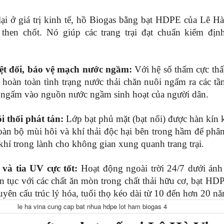
ại ở giá trị kinh tế, hồ Biogas bằng bạt HDPE của Lê Hà
 then chốt. Nó giúp các trang trại đạt chuẩn kiểm địn
t đối, bảo vệ mạch nước ngầm:
 Với hệ số thấm cực thấp
oàn toàn tình trạng nước thải chăn nuôi ngấm ra các tần
ngấm vào nguồn nước ngầm sinh hoạt của người dân.
 thối phát tán:
 Lớp bạt phủ mặt (bạt nổi) được hàn kín k
toàn bộ mùi hôi và khí thải độc hại bên trong hầm để phân
 khí trong lành cho không gian xung quanh trang trại.
và tia UV cực tốt:
 Hoạt động ngoài trời 24/7 dưới ánh
iên tục với các chất ăn mòn trong chất thải hữu cơ, bạt HDP
yên cấu trúc lý hóa, tuổi thọ kéo dài từ 10 đến hơn 20 n