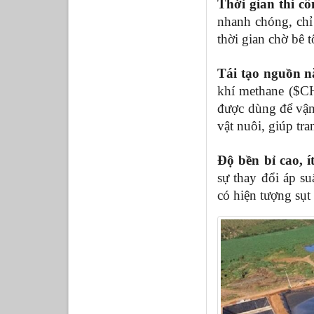
Thời gian thi cô
nhanh chóng, chỉ 
thời gian chờ bê 
Tái tạo nguồn n
khí methane ($CH
được dùng để vận
vật nuôi, giúp tra
Độ bền bỉ cao, ít
sự thay đổi áp su
có hiện tượng sụt 