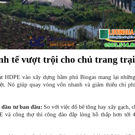
nh tế vượt trội cho chủ trang trạ
ạt HDPE vào xây dựng hầm phủ Biogas mang lại những 
rệt. Nó giúp quay vòng vốn nhanh và giảm thiểu chi phí
í đầu tư ban đầu:
 So với việc đổ bê tông hay xây gạch, ch
E và công thợ thi công đào đắp lòng hồ thấp hơn tới 4