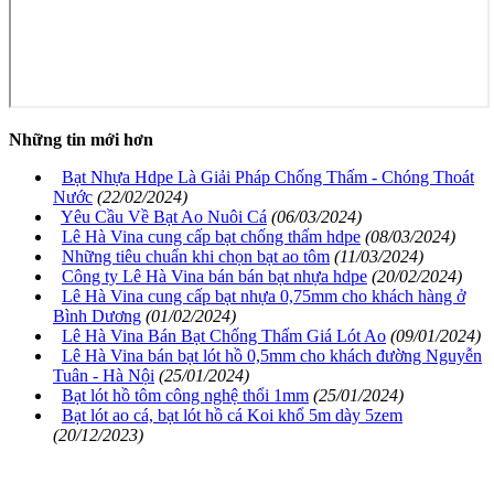
Những tin mới hơn
Bạt Nhựa Hdpe Là Giải Pháp Chống Thấm - Chóng Thoát
Nước
(22/02/2024)
Yêu Cầu Về Bạt Ao Nuôi Cá
(06/03/2024)
Lê Hà Vina cung cấp bạt chống thấm hdpe
(08/03/2024)
Những tiêu chuẩn khi chọn bạt ao tôm
(11/03/2024)
Công ty Lê Hà Vina bán bán bạt nhựa hdpe
(20/02/2024)
Lê Hà Vina cung cấp bạt nhựa 0,75mm cho khách hàng ở
Bình Dương
(01/02/2024)
Lê Hà Vina Bán Bạt Chống Thấm Giá Lót Ao
(09/01/2024)
Lê Hà Vina bán bạt lót hồ 0,5mm cho khách đường Nguyễn
Tuân - Hà Nội
(25/01/2024)
Bạt lót hồ tôm công nghệ thổi 1mm
(25/01/2024)
Bạt lót ao cá, bạt lót hồ cá Koi khổ 5m dày 5zem
(20/12/2023)