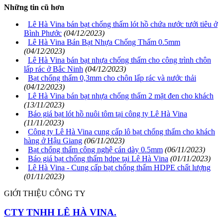
Những tin cũ hơn
Lê Hà Vina bán bạt chống thấm lót hồ chứa nước tưới tiêu ở
Bình Phước
(04/12/2023)
Lê Hà Vina Bán Bạt Nhựa Chống Thấm 0.5mm
(04/12/2023)
Lê Hà Vina bán bạt nhựa chống thấm cho công trình chôn
lấp rác ở Bắc Ninh
(04/12/2023)
Bạt chống thấm 0,3mm cho chôn lấp rác và nước thải
(04/12/2023)
Lê Hà Vina bán bạt nhựa chống thấm 2 mặt đen cho khách
(13/11/2023)
Báo giá bạt lót hồ nuôi tôm tại công ty Lê Hà Vina
(11/11/2023)
Công ty Lê Hà Vina cung cấp lô bạt chống thấm cho khách
hàng ở Hậu Giang
(06/11/2023)
Bạt chống thấm công nghệ cán dày 0.5mm
(06/11/2023)
Báo giá bạt chống thấm hdpe tại Lê Hà Vina
(01/11/2023)
Lê Hà Vina - Cung cấp bạt chống thấm HDPE chất lượng
(01/11/2023)
GIỚI THIỆU CÔNG TY
CTY TNHH LÊ HÀ VINA.