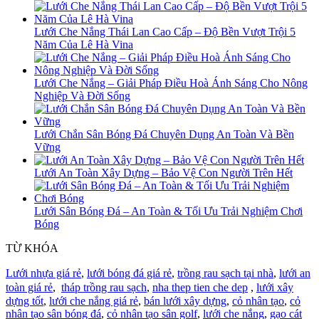
Lưới Che Nắng Thái Lan Cao Cấp – Độ Bền Vượt Trội 5
Năm Của Lê Hà Vina
Lưới Che Nắng – Giải Pháp Điều Hoà Ánh Sáng Cho Nông
Nghiệp Và Đời Sống
Lưới Chắn Sân Bóng Đá Chuyên Dụng An Toàn Và Bền
Vững
Lưới An Toàn Xây Dựng – Bảo Vệ Con Người Trên Hết
Lưới Sân Bóng Đá – An Toàn & Tối Ưu Trải Nghiệm Chơi
Bóng
TỪ KHÓA
Lưới nhựa giá rẻ
,
lưới bóng đá giá rẻ
,
trồng rau sạch tại nhà
,
lưới an
toàn giá rẻ
,
tháp trồng rau sạch
,
nha thep tien che dep
,
lưới xây
dựng tốt
,
lưới che nắng giá rẻ
,
bán lưới xây dựng
,
cỏ nhân tạo
,
cỏ
nhân tạo sân bóng đá
,
cỏ nhân tạo sân golf
,
lưới che nắng
,
gạo cát