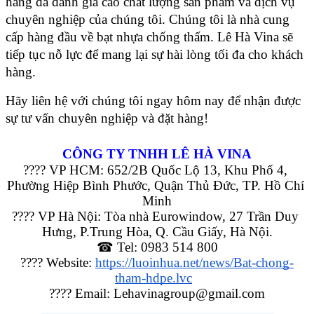
hàng đã đánh giá cao chất lượng sản phẩm và dịch vụ 
chuyên nghiệp của chúng tôi. Chúng tôi là nhà cung 
cấp hàng đầu về bạt nhựa chống thấm. Lê Hà Vina sẽ 
tiếp tục nỗ lực để mang lại sự hài lòng tối đa cho khách 
hàng.
Hãy liên hệ với chúng tôi ngay hôm nay để nhận được 
sự tư vấn chuyên nghiệp và đặt hàng!
CÔNG TY TNHH LÊ HÀ VINA
???? VP HCM: 652/2B Quốc Lộ 13, Khu Phố 4, 
Phường Hiệp Bình Phước, Quận Thủ Đức, TP. Hồ Chí 
Minh
???? VP Hà Nội: Tòa nhà Eurowindow, 27 Trần Duy 
Hưng, P.Trung Hòa, Q. Cầu Giấy, Hà Nội.
☎ Tel: 0983 514 800
???? Website: 
https://luoinhua.net/news/Bat-chong-
tham-hdpe.lvc
???? Email: Lehavinagroup@gmail.com