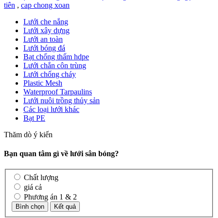
tiên
,
cap chong xoan
Lưới che nắng
Lưới xây dựng
Lưới an toàn
Lưới bóng đá
Bạt chống thấm hdpe
Lưới chắn côn trùng
Lưới chống cháy
Plastic Mesh
Waterproof Tarpaulins
Lưới nuôi trồng thủy sản
Các loại lưới khác
Bạt PE
Thăm dò ý kiến
Bạn quan tâm gì về lưới sân bóng?
Chất lượng
giá cả
Phương án 1 & 2