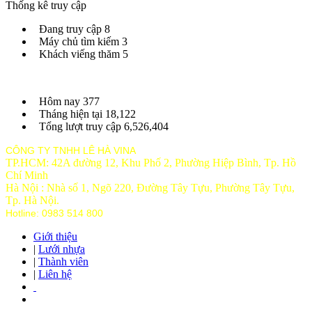
Thống kê truy cập
Đang truy cập
8
Máy chủ tìm kiếm
3
Khách viếng thăm
5
Hôm nay
377
Tháng hiện tại
18,122
Tổng lượt truy cập
6,526,404
CÔNG TY TNHH LÊ HÀ VINA
TP.HCM: 42A đường 12, Khu Phố 2, Phường Hiệp Bình, Tp. Hồ
Chí Minh
Hà Nội : Nhà số 1, Ngõ 220, Đường Tây Tựu, Phường Tây Tựu,
Tp
. Hà Nội.
Hotline: 0983 514 800
Giới thiệu
|
Lưới nhựa
|
Thành viên
|
Liên hệ