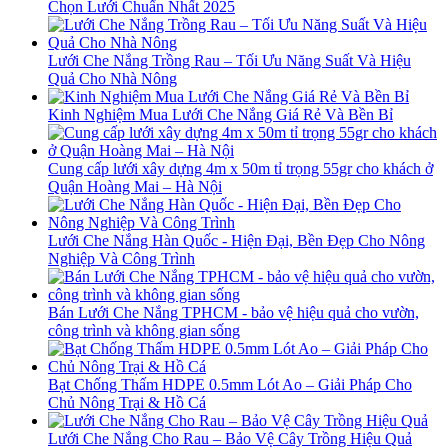
Chọn Lưới Chuẩn Nhất 2025
Lưới Che Nắng Trồng Rau – Tối Ưu Năng Suất Và Hiệu
Quả Cho Nhà Nông
Kinh Nghiệm Mua Lưới Che Nắng Giá Rẻ Và Bền Bỉ
Cung cấp lưới xây dựng 4m x 50m tỉ trọng 55gr cho khách ở
Quận Hoàng Mai – Hà Nội
Lưới Che Nắng Hàn Quốc - Hiện Đại, Bền Đẹp Cho Nông
Nghiệp Và Công Trình
Bán Lưới Che Nắng TPHCM - bảo vệ hiệu quả cho vườn,
công trình và không gian sống
Bạt Chống Thấm HDPE 0.5mm Lót Ao – Giải Pháp Cho
Chủ Nông Trại & Hồ Cá
Lưới Che Nắng Cho Rau – Bảo Vệ Cây Trồng Hiệu Quả