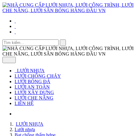
LƯỚI NHỰA
LƯỚI CHỐNG CHÁY
LƯỚI BÓNG ĐÁ
LƯỚI AN TOÀN
LƯỚI XÂY DỰNG
LƯỚI CHE NẮNG
LIÊN HỆ
LƯỚI NHỰA
Lưới nhựa
Bạt chống thấm hdpe