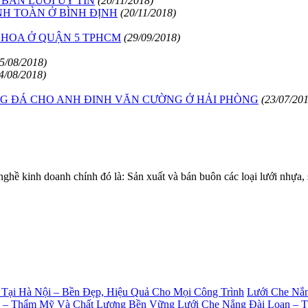
BÁN LƯỚI UY TÍN
(20/11/2018)
NH TOÀN Ở BÌNH ĐỊNH
(20/11/2018)
 HOA Ở QUẬN 5 TPHCM
(29/09/2018)
5/08/2018)
4/08/2018)
NG ĐÁ CHO ANH ĐINH VĂN CƯỜNG Ở HẢI PHÒNG
(23/07/20
 kinh doanh chính đó là: Sản xuất và bán buôn các loại lưới nhự
Lưới Che Nắn
Lưới Che Nắng Đài Loan – 