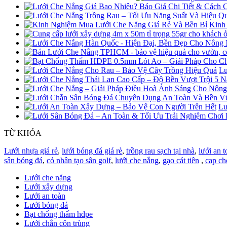
Kinh
Lư
Lư
TỪ KHÓA
Lưới nhựa giá rẻ
,
lưới bóng đá giá rẻ
,
trồng rau sạch tại nhà
,
lưới an t
sân bóng đá
,
cỏ nhân tạo sân golf
,
lưới che nắng
,
gạo cát tiên
,
cap ch
Lưới che nắng
Lưới xây dựng
Lưới an toàn
Lưới bóng đá
Bạt chống thấm hdpe
Lưới chắn côn trùng