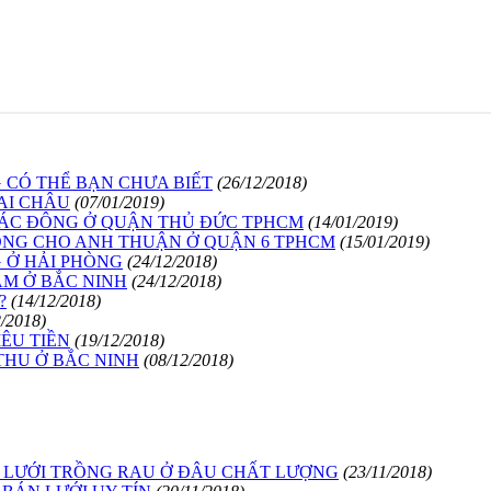
 CÓ THỂ BẠN CHƯA BIẾT
(26/12/2018)
AI CHÂU
(07/01/2019)
BÁC ĐÔNG Ở QUẬN THỦ ĐỨC TPHCM
(14/01/2019)
HÒNG CHO ANH THUẬN Ở QUẬN 6 TPHCM
(15/01/2019)
 Ở HẢI PHÒNG
(24/12/2018)
ÂM Ở BẮC NINH
(24/12/2018)
?
(14/12/2018)
2/2018)
ÊU TIỀN
(19/12/2018)
THU Ở BẮC NINH
(08/12/2018)
A LƯỚI TRỒNG RAU Ở ĐÂU CHẤT LƯỢNG
(23/11/2018)