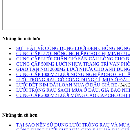
Những tin mới hơn
SỰ THẬT VỀ CÔNG DỤNG LƯỚI ĐEN CHỐNG NÓNG
CUNG CẤP LƯỚI NÔNG NGHIỆP CHO CHỊ MINH Ở L
CUNG CẤP LƯỚI CHẮN GIÓ SÂN CẦU LÔNG CHO 
CUNG CẤP 500M2 LƯỚI NHỰA TRANG TRÍ VĂN P
GIAO TẬN NƠI 2000M2 LƯỚI NHỰA CHO ANH DŨNG
CUNG CẤP 1000M2 LƯỚI NÔNG NGHIỆP CHO CHỊ T
LƯỚI TRỒNG RAU CÓ CÔNG DỤNG GÌ, MUA Ở ĐÂU
LƯỚI DỆT KIM ĐÀI LOAN MUA Ở ĐÂU GIÁ RẺ
(14/1
LƯỚI TRỒNG RAU SẠCH MUA Ở ĐÂU, GIÁ BAO NHI
CUNG CẤP 2000M2 LƯỚI MÙNG CAO CẤP CHO CHỊ 
Những tin cũ hơn
TẠI SAO NÊN SỬ DỤNG LƯỚI TRỒNG RAU VÀ MU