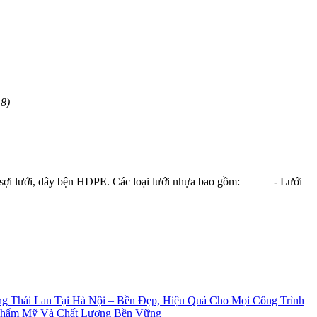
18)
a, sợi lưới, dây bện HDPE. Các loại lưới nhựa bao gồm: - Lưới
g Thái Lan Tại Hà Nội – Bền Đẹp, Hiệu Quả Cho Mọi Công Trình
Thẩm Mỹ Và Chất Lượng Bền Vững