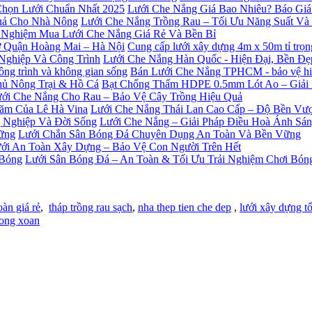
Lưới Che Nắng Giá Bao Nhiêu? Báo Giá
Lưới Che Nắng Trồng Rau – Tối Ưu Năng Suất V
 Nghiệm Mua Lưới Che Nắng Giá Rẻ Và Bền Bỉ
Cung cấp lưới xây dựng 4m x 50m tỉ trọ
Lưới Che Nắng Hàn Quốc - Hiện Đại, Bền Đ
Bán Lưới Che Nắng TPHCM - bảo vệ hiệu
Bạt Chống Thấm HDPE 0.5mm Lót Ao – Giải
ới Che Nắng Cho Rau – Bảo Vệ Cây Trồng Hiệu Quả
Lưới Che Nắng Thái Lan Cao Cấp – Độ Bền Vượ
Lưới Che Nắng – Giải Pháp Điều Hoà Ánh Sá
Lưới Chắn Sân Bóng Đá Chuyên Dụng An Toàn Và Bền Vững
ới An Toàn Xây Dựng – Bảo Vệ Con Người Trên Hết
Lưới Sân Bóng Đá – An Toàn & Tối Ưu Trải Nghiệm Chơi Bón
oàn giá rẻ
,
tháp trồng rau sạch
,
nha thep tien che dep
,
lưới xây dựng tố
ong xoan