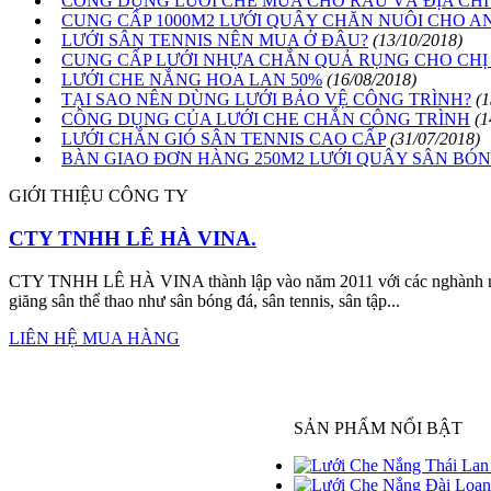
CÔNG DỤNG LƯỚI CHE MƯA CHO RAU VÀ ĐỊA CHỈ 
CUNG CẤP 1000M2 LƯỚI QUÂY CHĂN NUÔI CHO A
LƯỚI SÂN TENNIS NÊN MUA Ở ĐÂU?
(13/10/2018)
CUNG CẤP LƯỚI NHỰA CHẮN QUẢ RỤNG CHO CHỊ
LƯỚI CHE NẮNG HOA LAN 50%
(16/08/2018)
TẠI SAO NÊN DÙNG LƯỚI BẢO VỆ CÔNG TRÌNH?
(1
CÔNG DỤNG CỦA LƯỚI CHE CHẮN CÔNG TRÌNH
(1
LƯỚI CHẮN GIÓ SÂN TENNIS CAO CẤP
(31/07/2018)
BÀN GIAO ĐƠN HÀNG 250M2 LƯỚI QUÂY SÂN BÓ
GIỚI THIỆU CÔNG TY
CTY TNHH LÊ HÀ VINA.
CTY TNHH LÊ HÀ VINA thành lập vào năm 2011 với các nghành nghề
giăng sân thể thao như sân bóng đá, sân tennis, sân tập...
LIÊN HỆ MUA HÀNG
SẢN PHẨM NỔI BẬT