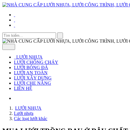
LƯỚI NHỰA
LƯỚI CHỐNG CHÁY
LƯỚI BÓNG ĐÁ
LƯỚI AN TOÀN
LƯỚI XÂY DỰNG
LƯỚI CHE NẮNG
LIÊN HỆ
LƯỚI NHỰA
Lưới nhựa
Các loại lưới khác