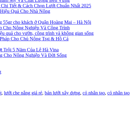
Thẩm Mỹ Và Chất Lượng Bền Vững
 Chi Tiết & Cách Chọn Lưới Chuẩn Nhất 2025
à Hiệu Quả Cho Nhà Nông
ng 55gr cho khách ở Quận Hoàng Mai – Hà Nội
ẹp Cho Nông Nghiệp Và Công Trình
 quả cho vườn, công trình và không gian sống
 Pháp Cho Chủ Nông Trại & Hồ Cá
t Trội 5 Năm Của Lê Hà Vina
ng Cho Nông Nghiệp Và Đời Sống
g
t
,
lưới che nắng giá rẻ
,
bán lưới xây dựng
,
cỏ nhân tạo
,
cỏ nhân tạo