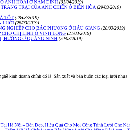
HO ANH HOÀI Ở NAM ĐỊNH
(01/04/2019)
O TRANG TRẠI CỦA ANH CHIẾN Ở BIÊN HÒA
(29/03/2019)
Á TỐT
(28/03/2019)
À LƯỚI
(28/03/2019)
ÔNG NGHIỆP CHO BÁC PHƯƠNG Ở HẬU GIANG
(28/03/2019)
 CHO CHỊ LINH Ở VĨNH LONG
(21/03/2019)
CHỊ HƯỜNG Ở QUẢNG NINH
(20/03/2019)
 kinh doanh chính đó là: Sản xuất và bán buôn các loại lưới nhự
Lưới Che Nắn