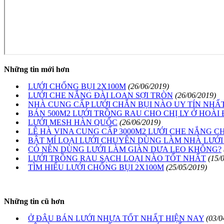
Những tin mới hơn
LƯỚI CHỐNG BỤI 2X100M
(26/06/2019)
LƯỚI CHE NẮNG ĐÀI LOAN SỢI TRÒN
(26/06/2019)
NHÀ CUNG CẤP LƯỚI CHẮN BỤI NÀO UY TÍN NHẤ
BÁN 500M2 LƯỚI TRỒNG RAU CHO CHỊ LY Ở HOÀI 
LƯỚI MESH HÀN QUỐC
(26/06/2019)
LÊ HÀ VINA CUNG CẤP 3000M2 LƯỚI CHE NẮNG 
BẬT MÍ LOẠI LƯỚI CHUYÊN DÙNG LÀM NHÀ LƯỚ
CÓ NÊN DÙNG LƯỚI LÀM GIÀN DƯA LEO KHÔNG?
LƯỚI TRỒNG RAU SẠCH LOẠI NÀO TỐT NHẤT
(15/
TÌM HIỂU LƯỚI CHỐNG BỤI 2X100M
(25/05/2019)
Những tin cũ hơn
Ở ĐÂU BÁN LƯỚI NHỰA TỐT NHẤT HIỆN NAY
(03/0