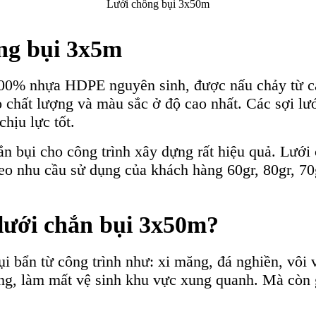
Lưới chống bụi 3x50m
ống bụi 3x5m
 100% nhựa HDPE nguyên sinh, được nấu chảy từ 
chất lượng và màu sắc ở độ cao nhất. Các sợi lư
hịu lực tốt.
hắn bụi cho công trình xây dựng rất hiệu quả. Lư
eo nhu cầu sử dụng của khách hàng 60gr, 80gr, 70
 lưới chắn bụi 3x50m?
bụi bẩn từ công trình như: xi măng, đá nghiền, vôi
ng, làm mất vệ sinh khu vực xung quanh. Mà còn 