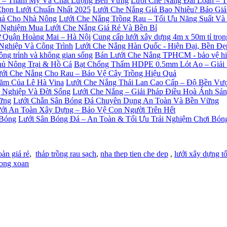
Lưới Che Nắng Đài Loan – 
Lưới Che Nắng Giá Bao Nhiêu? Báo Giá
Lưới Che Nắng Trồng Rau – Tối Ưu Năng Suất V
 Nghiệm Mua Lưới Che Nắng Giá Rẻ Và Bền Bỉ
Cung cấp lưới xây dựng 4m x 50m tỉ trọ
Lưới Che Nắng Hàn Quốc - Hiện Đại, Bền Đ
Bán Lưới Che Nắng TPHCM - bảo vệ hiệu
Bạt Chống Thấm HDPE 0.5mm Lót Ao – Giải
ới Che Nắng Cho Rau – Bảo Vệ Cây Trồng Hiệu Quả
Lưới Che Nắng Thái Lan Cao Cấp – Độ Bền Vượ
Lưới Che Nắng – Giải Pháp Điều Hoà Ánh Sá
Lưới Chắn Sân Bóng Đá Chuyên Dụng An Toàn Và Bền Vững
ới An Toàn Xây Dựng – Bảo Vệ Con Người Trên Hết
Lưới Sân Bóng Đá – An Toàn & Tối Ưu Trải Nghiệm Chơi Bón
oàn giá rẻ
,
tháp trồng rau sạch
,
nha thep tien che dep
,
lưới xây dựng tố
ong xoan