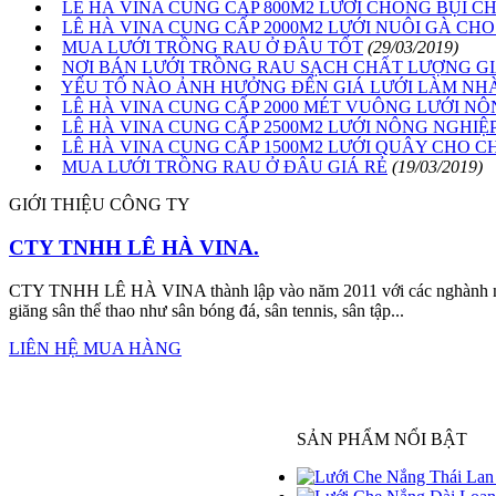
LÊ HÀ VINA CUNG CẤP 800M2 LƯỚI CHỐNG BỤI C
LÊ HÀ VINA CUNG CẤP 2000M2 LƯỚI NUÔI GÀ CH
MUA LƯỚI TRỒNG RAU Ở ĐÂU TỐT
(29/03/2019)
NƠI BÁN LƯỚI TRỒNG RAU SẠCH CHẤT LƯỢNG GI
YẾU TỐ NÀO ẢNH HƯỞNG ĐẾN GIÁ LƯỚI LÀM NH
LÊ HÀ VINA CUNG CẤP 2000 MÉT VUÔNG LƯỚI N
LÊ HÀ VINA CUNG CẤP 2500M2 LƯỚI NÔNG NGHIỆP
LÊ HÀ VINA CUNG CẤP 1500M2 LƯỚI QUÂY CHO 
MUA LƯỚI TRỒNG RAU Ở ĐÂU GIÁ RẺ
(19/03/2019)
GIỚI THIỆU CÔNG TY
CTY TNHH LÊ HÀ VINA.
CTY TNHH LÊ HÀ VINA thành lập vào năm 2011 với các nghành nghề
giăng sân thể thao như sân bóng đá, sân tennis, sân tập...
LIÊN HỆ MUA HÀNG
SẢN PHẨM NỔI BẬT