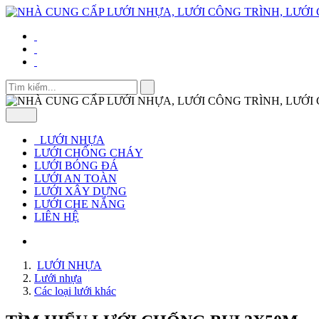
LƯỚI NHỰA
LƯỚI CHỐNG CHÁY
LƯỚI BÓNG ĐÁ
LƯỚI AN TOÀN
LƯỚI XÂY DỰNG
LƯỚI CHE NẮNG
LIÊN HỆ
LƯỚI NHỰA
Lưới nhựa
Các loại lưới khác