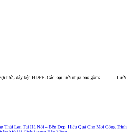
a, sợi lưới, dây bện HDPE. Các loại lưới nhựa bao gồm: - Lưới
g Thái Lan Tại Hà Nội – Bền Đẹp, Hiệu Quả Cho Mọi Công Trình