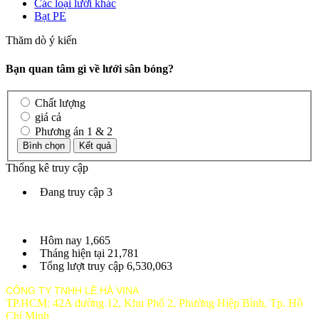
Các loại lưới khác
Bạt PE
Thăm dò ý kiến
Bạn quan tâm gì về lưới sân bóng?
Chất lượng
giá cả
Phương án 1 & 2
Thống kê truy cập
Đang truy cập
3
Hôm nay
1,665
Tháng hiện tại
21,781
Tổng lượt truy cập
6,530,063
CÔNG TY TNHH LÊ HÀ VINA
TP.HCM: 42A đường 12, Khu Phố 2, Phường Hiệp Bình, Tp. Hồ
Chí Minh