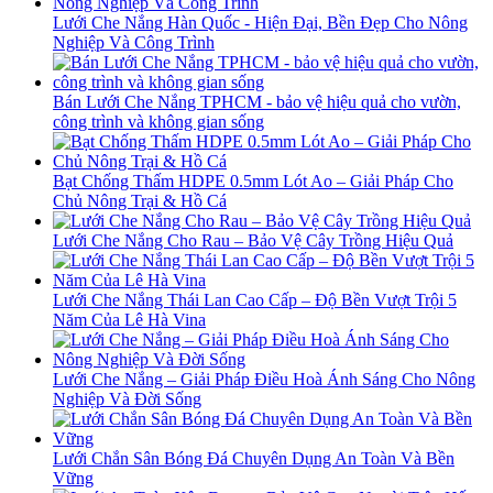
Lưới Che Nắng Hàn Quốc - Hiện Đại, Bền Đẹp Cho Nông
Nghiệp Và Công Trình
Bán Lưới Che Nắng TPHCM - bảo vệ hiệu quả cho vườn,
công trình và không gian sống
Bạt Chống Thấm HDPE 0.5mm Lót Ao – Giải Pháp Cho
Chủ Nông Trại & Hồ Cá
Lưới Che Nắng Cho Rau – Bảo Vệ Cây Trồng Hiệu Quả
Lưới Che Nắng Thái Lan Cao Cấp – Độ Bền Vượt Trội 5
Năm Của Lê Hà Vina
Lưới Che Nắng – Giải Pháp Điều Hoà Ánh Sáng Cho Nông
Nghiệp Và Đời Sống
Lưới Chắn Sân Bóng Đá Chuyên Dụng An Toàn Và Bền
Vững