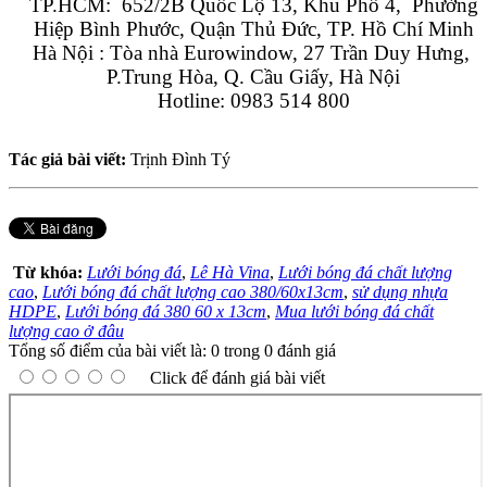
TP.HCM:  652/2B Quốc Lộ 13, Khu Phố 4,  Phường 
Hiệp Bình Phước, Quận Thủ Đức, TP. Hồ Chí Minh
Hà Nội : Tòa nhà Eurowindow, 27 Trần Duy Hưng, 
P.Trung Hòa, Q. Cầu Giấy, Hà Nội
Hotline: 0983 514 800
Tác giả bài viết:
Trịnh Đình Tý
Từ khóa:
Lưới bóng đá
,
Lê Hà Vina
,
Lưới bóng đá chất lượng
cao
,
Lưới bóng đá chất lượng cao 380/60x13cm
,
sử dụng nhựa
HDPE
,
Lưới bóng đá 380 60 x 13cm
,
Mua lưới bóng đá chất
lượng cao ở đâu
Tổng số điểm của bài viết là: 0 trong 0 đánh giá
Click để đánh giá bài viết