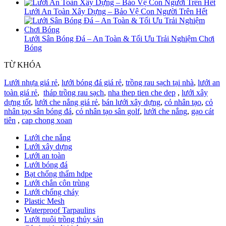
Lưới An Toàn Xây Dựng – Bảo Vệ Con Người Trên Hết
Lưới Sân Bóng Đá – An Toàn & Tối Ưu Trải Nghiệm Chơi
Bóng
TỪ KHÓA
Lưới nhựa giá rẻ
,
lưới bóng đá giá rẻ
,
trồng rau sạch tại nhà
,
lưới an
toàn giá rẻ
,
tháp trồng rau sạch
,
nha thep tien che dep
,
lưới xây
dựng tốt
,
lưới che nắng giá rẻ
,
bán lưới xây dựng
,
cỏ nhân tạo
,
cỏ
nhân tạo sân bóng đá
,
cỏ nhân tạo sân golf
,
lưới che nắng
,
gạo cát
tiên
,
cap chong xoan
Lưới che nắng
Lưới xây dựng
Lưới an toàn
Lưới bóng đá
Bạt chống thấm hdpe
Lưới chắn côn trùng
Lưới chống cháy
Plastic Mesh
Waterproof Tarpaulins
Lưới nuôi trồng thủy sản