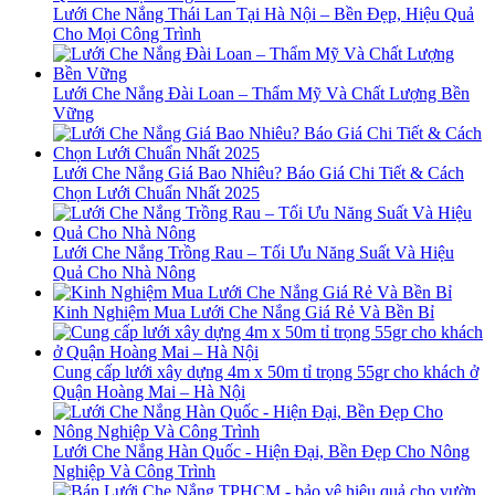
Lưới Che Nắng Thái Lan Tại Hà Nội – Bền Đẹp, Hiệu Quả
Cho Mọi Công Trình
Lưới Che Nắng Đài Loan – Thẩm Mỹ Và Chất Lượng Bền
Vững
Lưới Che Nắng Giá Bao Nhiêu? Báo Giá Chi Tiết & Cách
Chọn Lưới Chuẩn Nhất 2025
Lưới Che Nắng Trồng Rau – Tối Ưu Năng Suất Và Hiệu
Quả Cho Nhà Nông
Kinh Nghiệm Mua Lưới Che Nắng Giá Rẻ Và Bền Bỉ
Cung cấp lưới xây dựng 4m x 50m tỉ trọng 55gr cho khách ở
Quận Hoàng Mai – Hà Nội
Lưới Che Nắng Hàn Quốc - Hiện Đại, Bền Đẹp Cho Nông
Nghiệp Và Công Trình