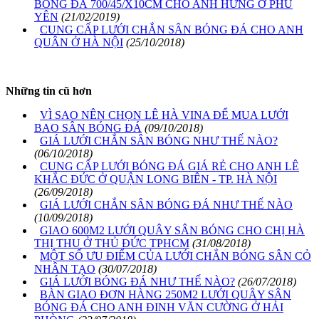
BÓNG ĐÁ 700/45/X10CM CHO ANH HƯNG Ở PHÚ
YÊN
(21/02/2019)
CUNG CẤP LƯỚI CHẮN SÂN BÓNG ĐÁ CHO ANH
QUÂN Ở HÀ NỘI
(25/10/2018)
Những tin cũ hơn
VÌ SAO NÊN CHỌN LÊ HÀ VINA ĐỂ MUA LƯỚI
BAO SÂN BÓNG ĐÁ
(09/10/2018)
GIÁ LƯỚI CHẮN SÂN BÓNG NHƯ THẾ NÀO?
(06/10/2018)
CUNG CẤP LƯỚI BÓNG ĐÁ GIÁ RẺ CHO ANH LÊ
KHẮC ĐỨC Ở QUẬN LONG BIÊN - TP. HÀ NỘI
(26/09/2018)
GIÁ LƯỚI CHẮN SÂN BÓNG ĐÁ NHƯ THẾ NÀO
(10/09/2018)
GIAO 600M2 LƯỚI QUÂY SÂN BÓNG CHO CHỊ HÀ
THỊ THU Ở THỦ ĐỨC TPHCM
(31/08/2018)
MỘT SỐ ƯU ĐIỂM CỦA LƯỚI CHẮN BÓNG SÂN CỎ
NHÂN TẠO
(30/07/2018)
GIÁ LƯỚI BÓNG ĐÁ NHƯ THẾ NÀO?
(26/07/2018)
BÀN GIAO ĐƠN HÀNG 250M2 LƯỚI QUÂY SÂN
BÓNG ĐÁ CHO ANH ĐINH VĂN CƯỜNG Ở HẢI