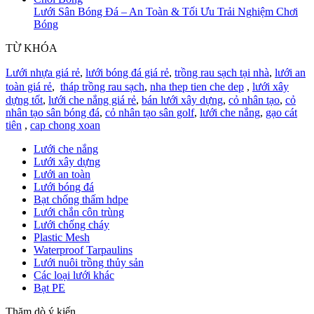
Lưới Sân Bóng Đá – An Toàn & Tối Ưu Trải Nghiệm Chơi
Bóng
TỪ KHÓA
Lưới nhựa giá rẻ
,
lưới bóng đá giá rẻ
,
trồng rau sạch tại nhà
,
lưới an
toàn giá rẻ
,
tháp trồng rau sạch
,
nha thep tien che dep
,
lưới xây
dựng tốt
,
lưới che nắng giá rẻ
,
bán lưới xây dựng
,
cỏ nhân tạo
,
cỏ
nhân tạo sân bóng đá
,
cỏ nhân tạo sân golf
,
lưới che nắng
,
gạo cát
tiên
,
cap chong xoan
Lưới che nắng
Lưới xây dựng
Lưới an toàn
Lưới bóng đá
Bạt chống thấm hdpe
Lưới chắn côn trùng
Lưới chống cháy
Plastic Mesh
Waterproof Tarpaulins
Lưới nuôi trồng thủy sản
Các loại lưới khác
Bạt PE
Thăm dò ý kiến