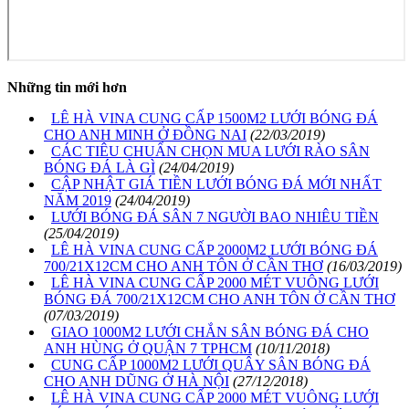
Những tin mới hơn
LÊ HÀ VINA CUNG CẤP 1500M2 LƯỚI BÓNG ĐÁ
CHO ANH MINH Ở ĐỒNG NAI
(22/03/2019)
CÁC TIÊU CHUẨN CHỌN MUA LƯỚI RÀO SÂN
BÓNG ĐÁ LÀ GÌ
(24/04/2019)
CẬP NHẬT GIÁ TIỀN LƯỚI BÓNG ĐÁ MỚI NHẤT
NĂM 2019
(24/04/2019)
LƯỚI BÓNG ĐÁ SÂN 7 NGƯỜI BAO NHIÊU TIỀN
(25/04/2019)
LÊ HÀ VINA CUNG CẤP 2000M2 LƯỚI BÓNG ĐÁ
700/21X12CM CHO ANH TÔN Ở CẦN THƠ
(16/03/2019)
LÊ HÀ VINA CUNG CẤP 2000 MÉT VUÔNG LƯỚI
BÓNG ĐÁ 700/21X12CM CHO ANH TÔN Ở CẦN THƠ
(07/03/2019)
GIAO 1000M2 LƯỚI CHẮN SÂN BÓNG ĐÁ CHO
ANH HÙNG Ở QUẬN 7 TPHCM
(10/11/2018)
CUNG CẤP 1000M2 LƯỚI QUÂY SÂN BÓNG ĐÁ
CHO ANH DŨNG Ở HÀ NỘI
(27/12/2018)
LÊ HÀ VINA CUNG CẤP 2000 MÉT VUÔNG LƯỚI