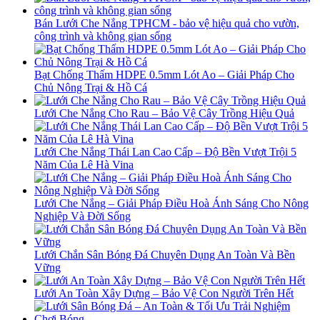
Bán Lưới Che Nắng TPHCM - bảo vệ hiệu quả cho vườn,
công trình và không gian sống
Bạt Chống Thấm HDPE 0.5mm Lót Ao – Giải Pháp Cho
Chủ Nông Trại & Hồ Cá
Lưới Che Nắng Cho Rau – Bảo Vệ Cây Trồng Hiệu Quả
Lưới Che Nắng Thái Lan Cao Cấp – Độ Bền Vượt Trội 5
Năm Của Lê Hà Vina
Lưới Che Nắng – Giải Pháp Điều Hoà Ánh Sáng Cho Nông
Nghiệp Và Đời Sống
Lưới Chắn Sân Bóng Đá Chuyên Dụng An Toàn Và Bền
Vững
Lưới An Toàn Xây Dựng – Bảo Vệ Con Người Trên Hết