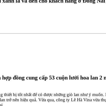
u xanh lá và đen cho khách hàng ở Đồng Nai
 hợp đồng cung cấp 53 cuộn lưới hoa lan 2 
g thiết bị tốt nhất để có được những giò lan như ý muốn. 
lan trở nên hiệu quả. Vừa qua, công ty Lê Hà Vina vừa th
i. 