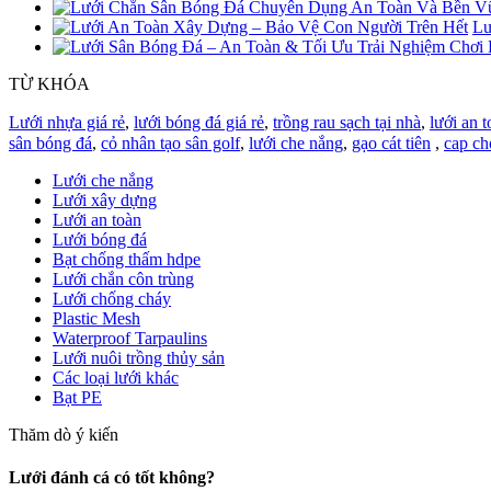
Lư
TỪ KHÓA
Lưới nhựa giá rẻ
,
lưới bóng đá giá rẻ
,
trồng rau sạch tại nhà
,
lưới an t
sân bóng đá
,
cỏ nhân tạo sân golf
,
lưới che nắng
,
gạo cát tiên
,
cap ch
Lưới che nắng
Lưới xây dựng
Lưới an toàn
Lưới bóng đá
Bạt chống thấm hdpe
Lưới chắn côn trùng
Lưới chống cháy
Plastic Mesh
Waterproof Tarpaulins
Lưới nuôi trồng thủy sản
Các loại lưới khác
Bạt PE
Thăm dò ý kiến
Lưới đánh cá có tốt không?