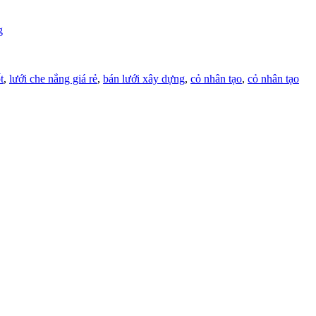
g
t
,
lưới che nắng giá rẻ
,
bán lưới xây dựng
,
cỏ nhân tạo
,
cỏ nhân tạo