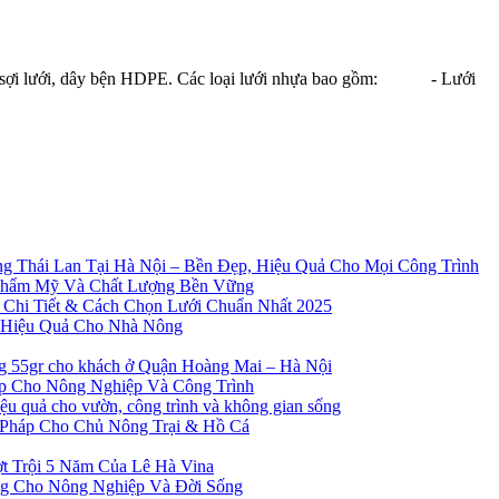
a, sợi lưới, dây bện HDPE. Các loại lưới nhựa bao gồm: - Lưới
g Thái Lan Tại Hà Nội – Bền Đẹp, Hiệu Quả Cho Mọi Công Trình
Thẩm Mỹ Và Chất Lượng Bền Vững
 Chi Tiết & Cách Chọn Lưới Chuẩn Nhất 2025
à Hiệu Quả Cho Nhà Nông
ng 55gr cho khách ở Quận Hoàng Mai – Hà Nội
ẹp Cho Nông Nghiệp Và Công Trình
 quả cho vườn, công trình và không gian sống
 Pháp Cho Chủ Nông Trại & Hồ Cá
t Trội 5 Năm Của Lê Hà Vina
ng Cho Nông Nghiệp Và Đời Sống