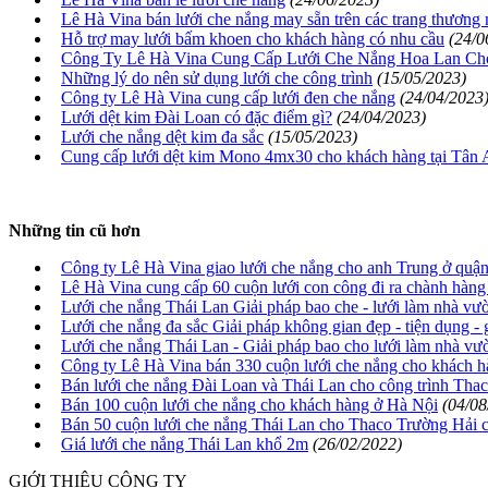
Lê Hà Vina bán lưới che nắng may sẵn trên các trang thương 
Hỗ trợ may lưới bấm khoen cho khách hàng có nhu cầu
(24/0
Công Ty Lê Hà Vina Cung Cấp Lưới Che Nắng Hoa Lan Ch
Những lý do nên sử dụng lưới che công trình
(15/05/2023)
Công ty Lê Hà Vina cung cấp lưới đen che nắng
(24/04/2023
Lưới dệt kim Đài Loan có đặc điểm gì?
(24/04/2023)
Lưới che nắng dệt kim đa sắc
(15/05/2023)
Cung cấp lưới dệt kim Mono 4mx30 cho khách hàng tại Tân
Những tin cũ hơn
Công ty Lê Hà Vina giao lưới che nắng cho anh Trung ở q
Lê Hà Vina cung cấp 60 cuộn lưới con công đi ra chành hàn
Lưới che nắng Thái Lan Giải pháp bao che - lưới làm nhà vườn
Lưới che nắng đa sắc Giải pháp không gian đẹp - tiện dụng - g
Lưới che nắng Thái Lan - Giải pháp bao cho lưới làm nhà vườ
Công ty Lê Hà Vina bán 330 cuộn lưới che nắng cho khách h
Bán lưới che nắng Đài Loan và Thái Lan cho công trình Tha
Bán 100 cuộn lưới che nắng cho khách hàng ở Hà Nội
(04/08
Bán 50 cuộn lưới che nắng Thái Lan cho Thaco Trường Hải c
Giá lưới che nắng Thái Lan khổ 2m
(26/02/2022)
GIỚI THIỆU CÔNG TY