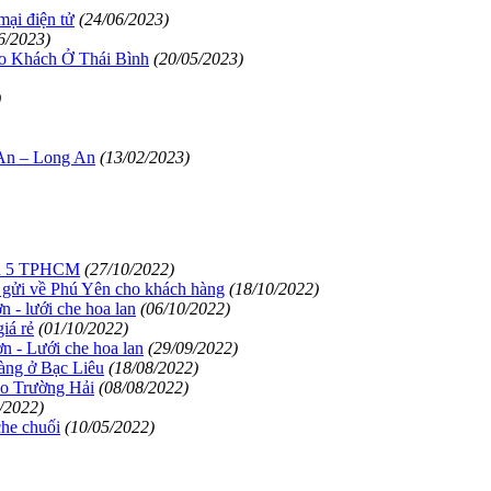
mại điện tử
(24/06/2023)
6/2023)
o Khách Ở Thái Bình
(20/05/2023)
)
 An – Long An
(13/02/2023)
uận 5 TPHCM
(27/10/2022)
g gửi về Phú Yên cho khách hàng
(18/10/2022)
 - lưới che hoa lan
(06/10/2022)
iá rẻ
(01/10/2022)
n - Lưới che hoa lan
(29/09/2022)
àng ở Bạc Liêu
(18/08/2022)
co Trường Hải
(08/08/2022)
/2022)
he chuối
(10/05/2022)