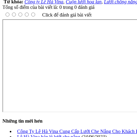
Từ khóa:
Công ty Lê Hà Vina
,
Cuộn lưới hoa lan
,
Lưới chống nắng
Tổng số điểm của bài viết là: 0 trong 0 đánh giá
Click để đánh giá bài viết
Những tin mới hơn
Công Ty Lê Hà Vina Cung Cấp Lưới Che Nắng Cho Khách 
Lê Hà Vina bán lẻ lưới che nắng
(24/06/2023)