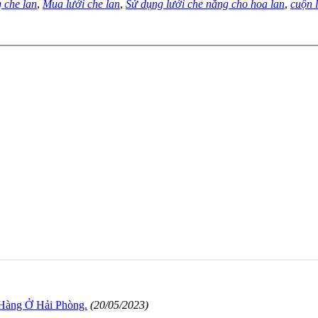
 che lan
,
Mua lưới che lan
,
Sử dụng lưới che nắng cho hoa lan
,
cuộn 
Hàng Ở Hải Phòng.
(20/05/2023)