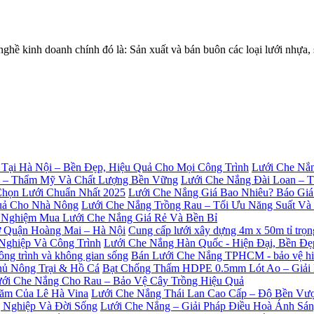
 kinh doanh chính đó là: Sản xuất và bán buôn các loại lưới nhự
Lưới Che Nắn
Lưới Che Nắng Đài Loan – 
Lưới Che Nắng Giá Bao Nhiêu? Báo Giá
Lưới Che Nắng Trồng Rau – Tối Ưu Năng Suất V
 Nghiệm Mua Lưới Che Nắng Giá Rẻ Và Bền Bỉ
Cung cấp lưới xây dựng 4m x 50m tỉ trọ
Lưới Che Nắng Hàn Quốc - Hiện Đại, Bền Đ
Bán Lưới Che Nắng TPHCM - bảo vệ hiệu
Bạt Chống Thấm HDPE 0.5mm Lót Ao – Giải
ới Che Nắng Cho Rau – Bảo Vệ Cây Trồng Hiệu Quả
Lưới Che Nắng Thái Lan Cao Cấp – Độ Bền Vượ
Lưới Che Nắng – Giải Pháp Điều Hoà Ánh Sá