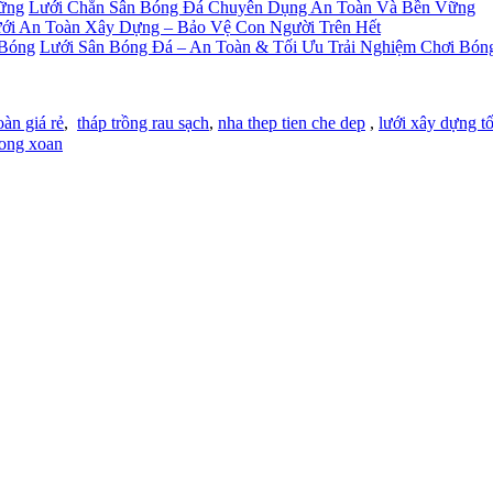
Lưới Chắn Sân Bóng Đá Chuyên Dụng An Toàn Và Bền Vững
ới An Toàn Xây Dựng – Bảo Vệ Con Người Trên Hết
Lưới Sân Bóng Đá – An Toàn & Tối Ưu Trải Nghiệm Chơi Bón
oàn giá rẻ
,
tháp trồng rau sạch
,
nha thep tien che dep
,
lưới xây dựng tố
ong xoan