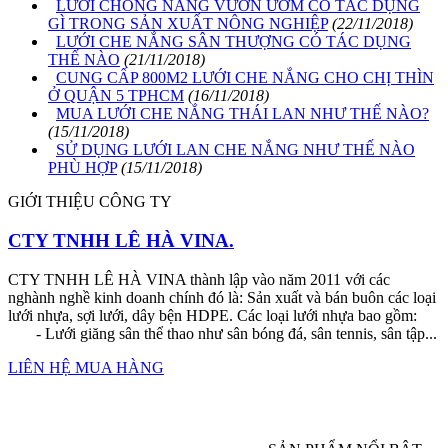
LƯỚI CHỐNG NẮNG VƯỜN ƯƠM CÓ TÁC DỤNG
GÌ TRONG SẢN XUẤT NÔNG NGHIỆP
(22/11/2018)
LƯỚI CHE NẮNG SÂN THƯỢNG CÓ TÁC DỤNG
THẾ NÀO
(21/11/2018)
CUNG CẤP 800M2 LƯỚI CHE NẮNG CHO CHỊ THÌN
Ở QUẬN 5 TPHCM
(16/11/2018)
MUA LƯỚI CHE NẮNG THÁI LAN NHƯ THẾ NÀO?
(15/11/2018)
SỬ DỤNG LƯỚI LAN CHE NẮNG NHƯ THẾ NÀO
PHÙ HỢP
(15/11/2018)
GIỚI THIỆU CÔNG TY
CTY TNHH LÊ HÀ VINA.
CTY TNHH LÊ HÀ VINA thành lập vào năm 2011 với các
nghành nghề kinh doanh chính đó là: Sản xuất và bán buôn các loại
lưới nhựa, sợi lưới, dây bện HDPE. Các loại lưới nhựa bao gồm:
- Lưới giăng sân thể thao như sân bóng đá, sân tennis, sân tập...
LIÊN HỆ MUA HÀNG