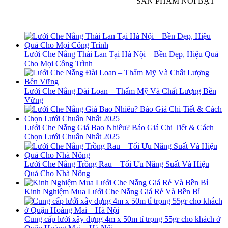
SẢN PHẨM NỔI BẬT
Lưới Che Nắng Thái Lan Tại Hà Nội – Bền Đẹp, Hiệu Quả
Cho Mọi Công Trình
Lưới Che Nắng Đài Loan – Thẩm Mỹ Và Chất Lượng Bền
Vững
Lưới Che Nắng Giá Bao Nhiêu? Báo Giá Chi Tiết & Cách
Chọn Lưới Chuẩn Nhất 2025
Lưới Che Nắng Trồng Rau – Tối Ưu Năng Suất Và Hiệu
Quả Cho Nhà Nông
Kinh Nghiệm Mua Lưới Che Nắng Giá Rẻ Và Bền Bỉ
Cung cấp lưới xây dựng 4m x 50m tỉ trọng 55gr cho khách ở