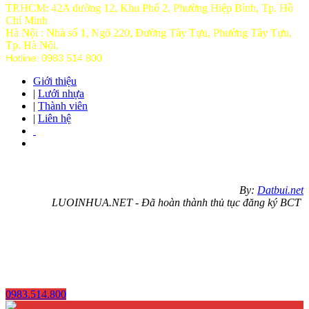
TP.HCM: 42A đường 12, Khu Phố 2, Phường Hiệp Bình, Tp. Hồ
Chí Minh
Hà Nội : Nhà số 1, Ngõ 220, Đường Tây Tựu, Phường Tây Tựu,
Tp
. Hà Nội.
Hotline: 0983 514 800
Giới thiệu
|
Lưới nhựa
|
Thành viên
|
Liên hệ
By:
Datbui.net
LUOINHUA.NET - Đã hoàn thành thủ tục đăng ký BCT
0983.514.800