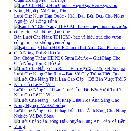
Quận Hoàng Mai – Hà Nội
Lưới Che Nắng Hàn Quốc - Hiện Đại, Bền Đẹp Cho Nông
Nghiệp Và Công Trình
Bán Lưới Che Nắng TPHCM - bảo vệ hiệu quả cho vườn,
công trình và không gian sống
Bạt Chống Thấm HDPE 0.5mm Lót Ao – Giải Pháp Cho
Chủ Nông Trại & Hồ Cá
Lưới Che Nắng Cho Rau – Bảo Vệ Cây Trồng Hiệu Quả
Lưới Che Nắng Thái Lan Cao Cấp – Độ Bền Vượt Trội 5
Năm Của Lê Hà Vina
Lưới Che Nắng – Giải Pháp Điều Hoà Ánh Sáng Cho Nông
Nghiệp Và Đời Sống