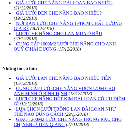
GIÁ LƯỚI CHE NẮNG ĐÀI LOAN BAO NHIÊU
(21/12/2018)
GIÁ LƯỚI ĐEN CHE NẮNG BAO NHIÊU?
(19/12/2018)
NƠI BÁN LƯỚI CHE NẮNG TPHCM CHẤT LƯỢNG
GIÁ RẺ
(20/12/2018)
LƯỚI CHE NẮNG CHO LAN MUA Ở ĐÂU
(20/12/2018)
CUNG CẤP 1000M2 LƯỚI CHE NẮNG CHO ANH
QUÝ Ở HẢI DƯƠNG
(17/12/2018)
Những tin cũ hơn
GIÁ LƯỚI LAN CHE NẮNG BAO NHIÊU TIỀN
(15/12/2018)
CUNG CẤP LƯỚI CHE NẮNG VƯỜN ƯƠM CHO
ANH MINH Ở BÌNH ĐỊNH
(13/12/2018)
LƯỚI CHE NẮNG DỆT KIM ĐÀI LOAN CÓ ƯU ĐIỂM
GÌ
(13/12/2018)
LỰA CHỌN LƯỚI TRỒNG LAN ĐÀI LOAN NHƯ
THẾ NÀO ĐÚNG CÁCH
(29/11/2018)
GIAO 1200M2 LƯỚI CHE NẮNG TRỒNG RAU CHO
CHỊ YẾN Ở TIỀN GIANG
(27/11/2018)