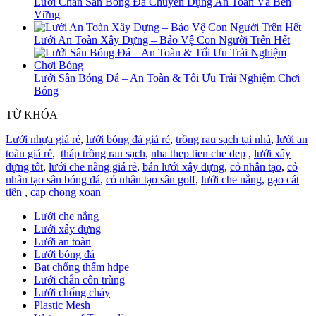
Lưới Chắn Sân Bóng Đá Chuyên Dụng An Toàn Và Bền
Vững
Lưới An Toàn Xây Dựng – Bảo Vệ Con Người Trên Hết
Lưới Sân Bóng Đá – An Toàn & Tối Ưu Trải Nghiệm Chơi
Bóng
TỪ KHÓA
Lưới nhựa giá rẻ
,
lưới bóng đá giá rẻ
,
trồng rau sạch tại nhà
,
lưới an
toàn giá rẻ
,
tháp trồng rau sạch
,
nha thep tien che dep
,
lưới xây
dựng tốt
,
lưới che nắng giá rẻ
,
bán lưới xây dựng
,
cỏ nhân tạo
,
cỏ
nhân tạo sân bóng đá
,
cỏ nhân tạo sân golf
,
lưới che nắng
,
gạo cát
tiên
,
cap chong xoan
Lưới che nắng
Lưới xây dựng
Lưới an toàn
Lưới bóng đá
Bạt chống thấm hdpe
Lưới chắn côn trùng
Lưới chống cháy
Plastic Mesh