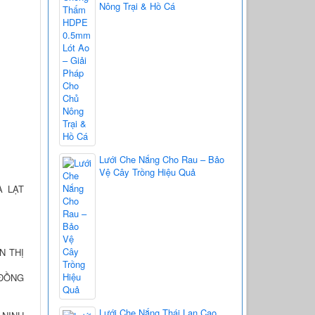
Nông Trại & Hồ Cá
Lưới Che Nắng Cho Rau – Bảo
Vệ Cây Trồng Hiệu Quả
À LẠT
N THỊ
 ĐỒNG
Lưới Che Nắng Thái Lan Cao