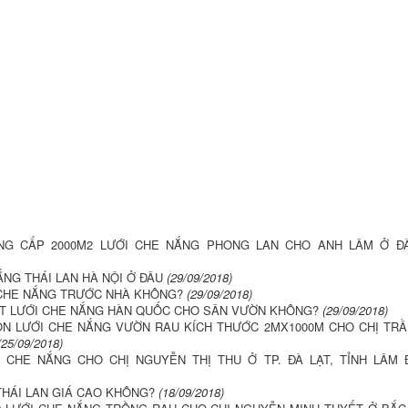
NG CẤP 2000M2 LƯỚI CHE NẮNG PHONG LAN CHO ANH LÂM Ở Đ
NG THÁI LAN HÀ NỘI Ở ĐÂU
(29/09/2018)
 CHE NẮNG TRƯỚC NHÀ KHÔNG?
(29/09/2018)
T LƯỚI CHE NẮNG HÀN QUỐC CHO SÂN VƯỜN KHÔNG?
(29/09/2018)
N LƯỚI CHE NẮNG VƯỜN RAU KÍCH THƯỚC 2MX1000M CHO CHỊ TRẦ
(25/09/2018)
 CHE NẮNG CHO CHỊ NGUYỄN THỊ THU Ở TP. ĐÀ LẠT, TỈNH LÂM
THÁI LAN GIÁ CAO KHÔNG?
(18/09/2018)