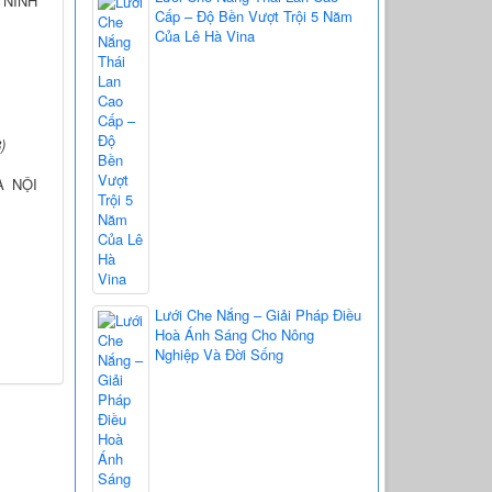
 NINH
Cấp – Độ Bền Vượt Trội 5 Năm
Của Lê Hà Vina
)
À NỘI
Lưới Che Nắng – Giải Pháp Điều
Hoà Ánh Sáng Cho Nông
Nghiệp Và Đời Sống