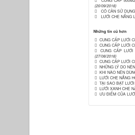
CUNG CẤP 500M2
(20/09/2018)
CÓ CẦN SỬ DỤNG
LƯỚI CHE NẮNG 
Những tin cũ hơn
CUNG CẤP LƯỚI C
CUNG CẤP LƯỚI C
CUNG CẤP LƯỚI 
(27/08/2018)
CUNG CẤP LƯỚI C
NHỮNG LÝ DO NÊN
KHI NÀO NÊN DÙN
LƯỚI CHE NẮNG H
TẠI SAO BẠT LƯỚI
LƯỚI XANH CHE 
ƯU ĐIỂM CỦA LƯ