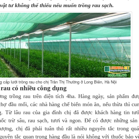
vật tư không thể thiếu nếu muốn trồng rau sạch.
g cấp lưới trồng rau cho chị Trần Thị Thường ở Long Biên, Hà Nội
 rau có nhiều công dụng
ng trồng rau trên diện tích 4ha. Hàng ngày, sản phẩm đư
chợ đầu mối, các nhà hàng chế biến món ăn, nếu thừa thì cu
. Từ lâu rau của gia đình chị đã được khách hàng tin tư
ốc trừ sâu, rau sạch, tươi và ngon. Để có được những sả
lượng, chị đã phải tuân thủ rất nhiều nguyên tắc trong quá
nguyên tắc quan trọng hàng đầu là nói không với thuốc bảo v