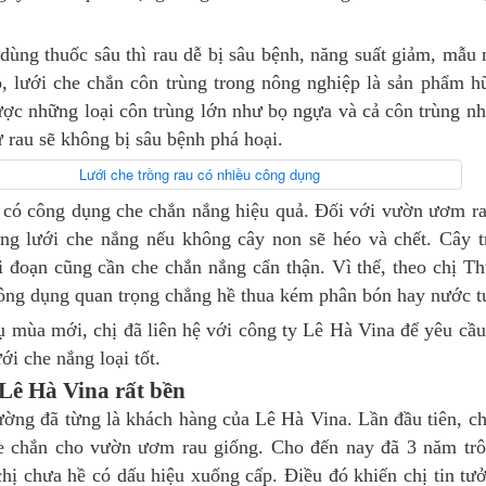
ùng thuốc sâu thì rau dễ bị sâu bệnh, năng suất giảm, mẫu 
, lưới che chắn côn trùng trong nông nghiệp là sản phẩm h
ược những loại côn trùng lớn như bọ ngựa và cả côn trùng n
 rau sẽ không bị sâu bệnh phá hoại.
n có công dụng che chắn nắng hiệu quả. Đối với vườn ươm r
ụng lưới che nắng nếu không cây non sẽ héo và chết. Cây 
ai đoạn cũng cần che chắn nắng cẩn thận. Vì thế, theo chị T
công dụng quan trọng chẳng hề thua kém phân bón hay nước t
ụ mùa mới, chị đã liên hệ với công ty Lê Hà Vina để yêu cầ
i che nắng loại tốt.
Lê Hà Vina rất bền
ường đã từng là khách hàng của Lê Hà Vina. Lần đầu tiên, c
e chắn cho vườn ươm rau giống. Cho đến nay đã 3 năm trô
chị chưa hề có dấu hiệu xuống cấp. Điều đó khiến chị tin tư