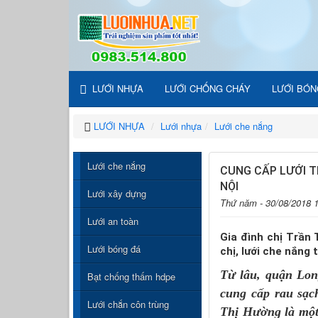
LƯỚI NHỰA
LƯỚI CHỐNG CHÁY
LƯỚI BÓN
LƯỚI NHỰA
Lưới nhựa
Lưới che nắng
Lưới che nắng
CUNG CẤP LƯỚI T
NỘI
Lưới xây dựng
Thứ năm - 30/08/2018 
Lưới an toàn
Gia đình chị Trần
Lưới bóng đá
chị, lưới che nắng
Từ lâu, quận Lon
Bạt chống thấm hdpe
cung cấp rau sạc
Lưới chắn côn trùng
Thị Hường là một