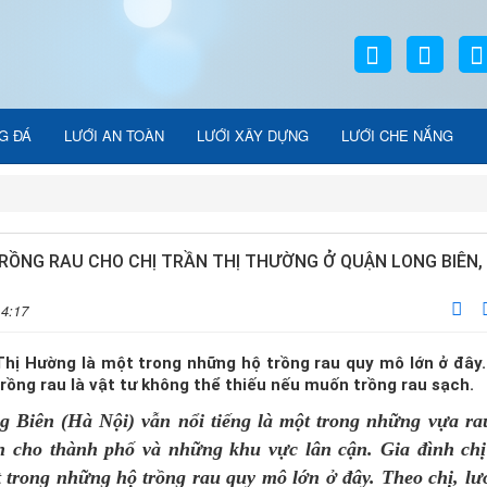
G ĐÁ
LƯỚI AN TOÀN
LƯỚI XÂY DỰNG
LƯỚI CHE NẮNG
RỒNG RAU CHO CHỊ TRẦN THỊ THƯỜNG Ở QUẬN LONG BIÊN,
14:17
 Thị Hường là một trong những hộ trồng rau quy mô lớn ở đây
 trồng rau là vật tư không thể thiếu nếu muốn trồng rau sạch.
g Biên (Hà Nội) vẫn nổi tiếng là một trong những vựa ra
h cho thành phố và những khu vực lân cận. Gia đình ch
 trong những hộ trồng rau quy mô lớn ở đây. Theo chị,
lư