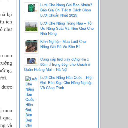
Lưới Che Nắng Giá Bao Nhiêu?
Báo Giá Chi Tiết & Cách Chọn
mã lại
Lưới Chuẩn Nhất 2025
ữu ích
Lưới Che Nắng Trồng Rau – Tối
Ưu Năng Suất Và Hiệu Quả Cho
hỏ như
Nhà Nông
Kinh Nghiệm Mua Lưới Che
Nắng Giá Rẻ Và Bền Bỉ
au non
Cung cấp lưới xây dựng 4m x
trưởng
50m tỉ trọng 55gr cho khách ở
Quận Hoàng Mai – Hà Nội
hường,
Lưới Che Nắng Hàn Quốc - Hiện
ưới.
Đại, Bền Đẹp Cho Nông Nghiệp
u được
Và Công Trình
hị mua
i qua,
ởng và