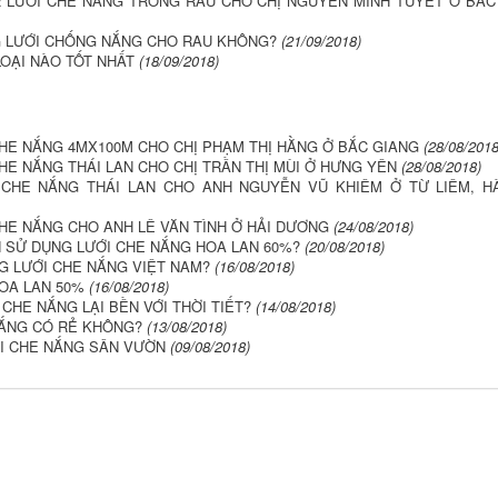
 LƯỚI CHE NẮNG TRỒNG RAU CHO CHỊ NGUYỄN MINH TUYẾT Ở BẮC
 LƯỚI CHỐNG NẮNG CHO RAU KHÔNG?
(21/09/2018)
LOẠI NÀO TỐT NHẤT
(18/09/2018)
HE NẮNG 4MX100M CHO CHỊ PHẠM THỊ HẰNG Ở BẮC GIANG
(28/08/2018
HE NẮNG THÁI LAN CHO CHỊ TRẦN THỊ MÙI Ở HƯNG YÊN
(28/08/2018)
CHE NẮNG THÁI LAN CHO ANH NGUYỄN VŨ KHIÊM Ở TỪ LIÊM, H
HE NẮNG CHO ANH LÊ VĂN TÌNH Ở HẢI DƯƠNG
(24/08/2018)
 SỬ DỤNG LƯỚI CHE NẮNG HOA LAN 60%?
(20/08/2018)
G LƯỚI CHE NẮNG VIỆT NAM?
(16/08/2018)
OA LAN 50%
(16/08/2018)
 CHE NẮNG LẠI BỀN VỚI THỜI TIẾT?
(14/08/2018)
NẮNG CÓ RẺ KHÔNG?
(13/08/2018)
ỚI CHE NẮNG SÂN VƯỜN
(09/08/2018)