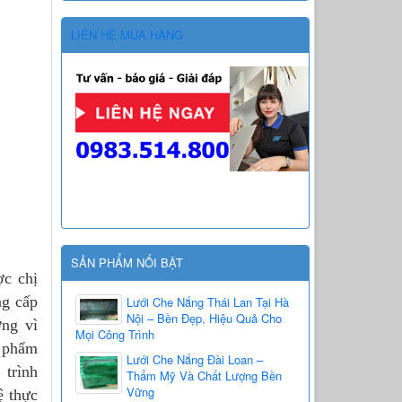
LIÊN HỆ MUA HÀNG
SẢN PHẨM NỔI BẬT
ợc chị
ng cấp
Lưới Che Nắng Thái Lan Tại Hà
Nội – Bền Đẹp, Hiệu Quả Cho
ởng vì
Mọi Công Trình
n phẩm
Lưới Che Nắng Đài Loan –
 trình
Thẩm Mỹ Và Chất Lượng Bền
Vững
ệ thực