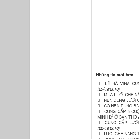
Những tin mới hơn
LÊ HÀ VINA CU
(25/09/2018)
MUA LƯỚI CHE NẮ
NÊN DÙNG LƯỚI
CÓ NÊN DÙNG BẠ
CUNG CẤP 5 CUỘ
MINH LÝ Ở CẦN THƠ
CUNG CẤP LƯỚI
(22/09/2018)
LƯỚI CHE NẮNG 