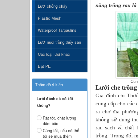
nắng trồng rau
là 
Lưới chống cháy
Plastic Mesh
Waterproof Tarpaulins
Lưới nuôi trồng thủy sản
Các loại lưới khác
Bạt PE
Cun
Thăm dò ý kiến
Lưới che trồng
Gia đình chị Thườ
Lưới đánh cá có tốt
cung cấp cho các 
không?
ra chợ địa phương
Rất tốt, chất lượng
không sử dụng thu
đảm bảo
rau sạch và chất 
Củng tốt, nếu có thể
trồng. Trong đó, 
tôi sẽ mua thêm