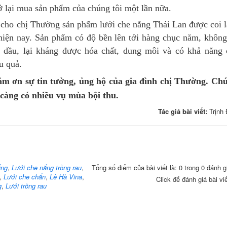
ở lại mua sản phẩm của chúng tôi một lần nữa.
 cho chị Thường sản phẩm lưới che nắng Thái Lan được coi l
 hiện nay. Sản phẩm có độ bền lên tới hàng chục năm, khôn
 dầu, lại kháng được hóa chất, dung môi và có khả năng
u quả.
ảm ơn sự tin tưởng, ủng hộ của gia đình chị Thường. Ch
 càng có nhiều vụ mùa bội thu.
Tác giả bài viết:
Trịnh
ắng
,
Lưới che nắng trồng rau
,
Tổng số điểm của bài viết là: 0 trong 0 đánh g
,
Lưới che chắn
,
Lê Hà Vina
,
Click để đánh giá bài vi
g
,
Lưới trồng rau