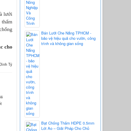
à lưới
g thấm
 chống
Bán Lưới Che Nắng TPHCM -
bảo vệ hiệu quả cho vườn, công
trình và không gian sống
úc cho
 Đình Tý
iá
ết
Bạt Chống Thấm HDPE 0.5mm
Lót Ao – Giải Pháp Cho Chủ