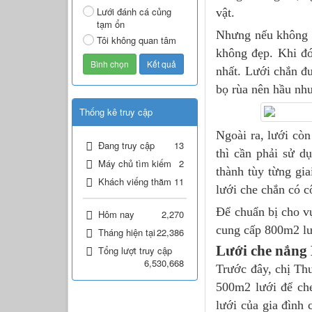
Lưới đánh cá củng
vật.
tạm ổn
Nhưng nếu không d
Tôi không quan tâm
không đẹp. Khi đó
nhất. Lưới chắn đ
bọ rùa nên hầu như
Thống kê truy cập
Ngoài ra, lưới cò
Đang truy cập
13
thì cần phải sử d
Máy chủ tìm kiếm
2
thành tùy từng gi
Khách viếng thăm
11
lưới che chắn có 
Để chuẩn bị cho v
Hôm nay
2,270
cung cấp 800m2 lướ
Tháng hiện tại
22,386
Lưới che nắng 
Tổng lượt truy cập
6,530,668
Trước đây, chị Th
500m2 lưới để ch
lưới của gia đình 