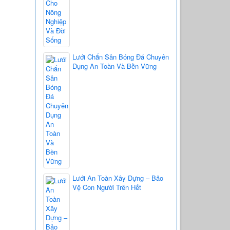
Lưới Chắn Sân Bóng Đá Chuyên
Dụng An Toàn Và Bền Vững
Lưới An Toàn Xây Dựng – Bảo
Vệ Con Người Trên Hết