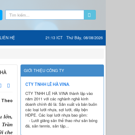
LIÊN HỆ
21:13 ICT Thứ Bảy, 08/08/2026
GIỚI THIỆU CÔNG TY
 HÀ
CTY TNHH LÊ HÀ VINA.
CTY TNHH LÊ HÀ VINA thành lập vào
năm 2011 với các nghành nghề kinh
. Theo
doanh chính đó là: Sản xuất và bán buôn
các loại lưới nhựa, sợi lưới, dây bện
HDPE. Các loại lưới nhựa bao gồm:
u lớn,
- Lưới giăng sân thể thao như sân bóng
ị Trần
đá, sân tennis, sân tập...
ới che