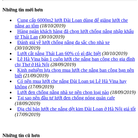
Những tin mới hơn
Cung cấp 6000m2 lưới Đài Loan dùng để giăng lưới che
nắng ao tôm
(18/10/2019)
Hàng ngàn khách hàng đã chọn lưới chống nắng nhập khẩu
từ Thái Lan
(30/10/2019)
Đánh giá về lưới chống nắng đa sắc cho nhà xe
(30/10/2019)
Lưới cắt nắng Thái Lan 60% có gì đặc biệt
(30/10/2019)
Lê Hà Vina bán 1 cuộn lưới che nắng ban công cho gia đình
chị Thơ ở Hà Nội
(28/09/2019)
Kinh nghiệm lựa chọn mua lưới che nắng ban công bạn nên
biết
(21/09/2019)
Có nên mua lưới che nắng Đài Loan tại Lê Hà Vina hay
không
(17/09/2019)
Lưới đen chống nắng nhà xe nên chọn loại nào
(18/09/2019)
Tại sao nên đầu tư lưới đen chống nóng quán cafe
(18/09/2019)
Địa chỉ bán lưới che nắng dệt kim Đài Loan ở Hà Nội giá tốt
(17/09/2019)
Những tin cũ hơn