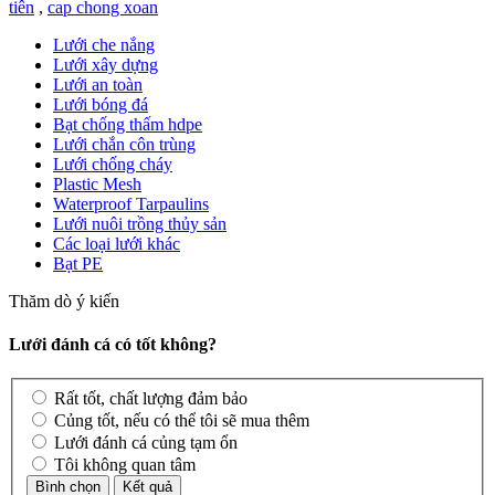
tiên
,
cap chong xoan
Lưới che nắng
Lưới xây dựng
Lưới an toàn
Lưới bóng đá
Bạt chống thấm hdpe
Lưới chắn côn trùng
Lưới chống cháy
Plastic Mesh
Waterproof Tarpaulins
Lưới nuôi trồng thủy sản
Các loại lưới khác
Bạt PE
Thăm dò ý kiến
Lưới đánh cá có tốt không?
Rất tốt, chất lượng đảm bảo
Củng tốt, nếu có thể tôi sẽ mua thêm
Lưới đánh cá củng tạm ổn
Tôi không quan tâm