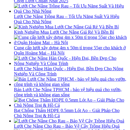
Chọn Lưới Chuẩn Nhất 2025
Lưới Che Nắng Trồng Rau – Tối Ưu Năng Suất Và Hiệu
Quả Cho Nhà Nông
Kinh Nghiệm Mua Lưới Che Nắng Giá Rẻ Và Bền Bỉ
Cung cấp lưới xây dựng 4m x 50m tỉ trọng 55gr cho khách ở
Quận Hoàng Mai – Hà Nội
Lưới Che Nắng Hàn Quốc - Hiện Đại, Bền Đẹp Cho Nông
Nghiệp Và Công Trình
Bán Lưới Che Nắng TPHCM - bảo vệ hiệu quả cho vườn,
công trình và không gian sống
Bạt Chống Thấm HDPE 0.5mm Lót Ao – Giải Pháp Cho
Chủ Nông Trại & Hồ Cá
Lưới Che Nắng Cho Rau – Bảo Vệ Cây Trồng Hiệu Quả