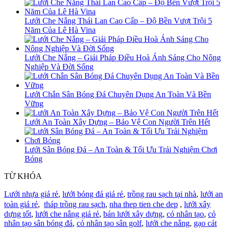
Lưới Che Nắng Thái Lan Cao Cấp – Độ Bền Vượt Trội 5
Năm Của Lê Hà Vina
Lưới Che Nắng – Giải Pháp Điều Hoà Ánh Sáng Cho Nông
Nghiệp Và Đời Sống
Lưới Chắn Sân Bóng Đá Chuyên Dụng An Toàn Và Bền
Vững
Lưới An Toàn Xây Dựng – Bảo Vệ Con Người Trên Hết
Lưới Sân Bóng Đá – An Toàn & Tối Ưu Trải Nghiệm Chơi
Bóng
TỪ KHÓA
Lưới nhựa giá rẻ
,
lưới bóng đá giá rẻ
,
trồng rau sạch tại nhà
,
lưới an
toàn giá rẻ
,
tháp trồng rau sạch
,
nha thep tien che dep
,
lưới xây
dựng tốt
,
lưới che nắng giá rẻ
,
bán lưới xây dựng
,
cỏ nhân tạo
,
cỏ
nhân tạo sân bóng đá
,
cỏ nhân tạo sân golf
,
lưới che nắng
,
gạo cát