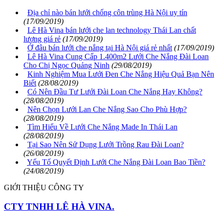
Địa chỉ nào bán lưới chống côn trùng Hà Nội uy tín
(17/09/2019)
Lê Hà Vina bán lưới che lan technology Thái Lan chất
lượng giá rẻ
(17/09/2019)
Ở đâu bán lưới che nắng tại Hà Nội giá rẻ nhất
(17/09/2019)
Lê Hà Vina Cung Cấp 1.400m2 Lưới Che Nắng Đài Loan
Cho Chị Ngọc Quảng Ninh
(29/08/2019)
Kinh Nghiệm Mua Lưới Đen Che Nắng Hiệu Quả Bạn Nên
Biết
(28/08/2019)
Có Nên Đầu Tư Lưới Đài Loan Che Nắng Hay Không?
(28/08/2019)
Nên Chọn Lưới Lan Che Nắng Sao Cho Phù Hợp?
(28/08/2019)
Tìm Hiểu Về Lưới Che Nắng Made In Thái Lan
(28/08/2019)
Tại Sao Nên Sử Dụng Lưới Trồng Rau Đài Loan?
(26/08/2019)
Yếu Tố Quyết Định Lưới Che Nắng Đài Loan Bao Tiền?
(24/08/2019)
GIỚI THIỆU CÔNG TY
CTY TNHH LÊ HÀ VINA.