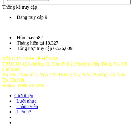
Thống kê truy cập
Đang truy cập
9
Hôm nay
582
Tháng hiện tại
18,327
Tổng lượt truy cập
6,526,609
CÔNG TY TNHH LÊ HÀ VINA
TP.HCM: 42A đường 12, Khu Phố 2, Phường Hiệp Bình, Tp. Hồ
Chí Minh
Hà Nội : Nhà số 1, Ngõ 220, Đường Tây Tựu, Phường Tây Tựu,
Tp
. Hà Nội.
Hotline: 0983 514 800
Giới thiệu
|
Lưới nhựa
|
Thành viên
|
Liên hệ