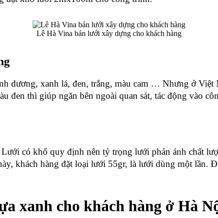
Lê Hà Vina bán lưới xây dựng cho khách hàng
ng
anh dương, xanh lá, đen, trắng, màu cam … Nhưng ở Việt
u đen thì giúp ngăn bên ngoài quan sát, tác động vào cô
ưới có khổ quy định nên tỷ trọng lưới phản ánh chất lượng
y, khách hàng đặt loại lưới 55gr, là lưới dùng một lần. Đâ
hựa xanh cho khách hàng ở Hà N