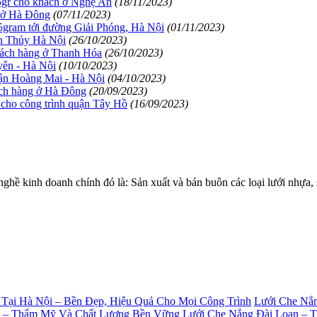
5gr cho khách ở Nghệ An
(18/11/2023)
g ở Hà Đông
(07/11/2023)
5gram tới đường Giải Phóng, Hà Nội
(01/11/2023)
ân Thủy Hà Nội
(26/10/2023)
hách hàng ở Thanh Hóa
(26/10/2023)
yên - Hà Nội
(10/10/2023)
uận Hoàng Mai - Hà Nội
(04/10/2023)
ách hàng ở Hà Đông
(20/09/2023)
cho công trình quận Tây Hồ
(16/09/2023)
 kinh doanh chính đó là: Sản xuất và bán buôn các loại lưới nhự
Lưới Che Nắn
Lưới Che Nắng Đài Loan – 