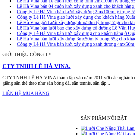
Lê Hà Vina bán 10 cuộn lưới công trình 2mx100m tỷ trọng 5
Lê Hà Vina bán 04 cuộn lưới xây dựng xanh cho khách hàn
Công ty Lê Hà Vina bán Lưới xây dựng 2mx100m tỷ trọng 5
Công ty Lê Hà Vina giao lưới xây dựng cho khách hàng Xu
Lê Hà Vina gửi Lưới xây dựng 4mx50m tỷ trọng 55gr cho k
Lê Hà Vina bán lưới bao che xây dựng tới đường Lê Văn Hu
Công ty Lê Hà Vina bán lưới xây dựng cho khách hàng ở Q
Lê Hà Vina bán lưới xây dựng 3mx50m tỷ trọng 55g cho kh
Công ty Lê Hà Vina bán lưới xây dựng xanh dương 4mx50m 
GIỚI THIỆU CÔNG TY
CTY TNHH LÊ HÀ VINA.
CTY TNHH LÊ HÀ VINA thành lập vào năm 2011 với các nghành nghề
giăng sân thể thao như sân bóng đá, sân tennis, sân tập...
LIÊN HỆ MUA HÀNG
SẢN PHẨM NỔI BẬT