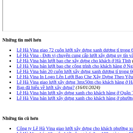
Những tin mới hơn
Lê Hà Vina giao 72 cuôn lưới xây dựng xanh dương tỉ trọn
Lê Hà Vina - Đơn vị chuyên cung cấp lưới xây dựng uy tín và
Lê Hà Vina bán lưới bao che xây dựng cho khách ở Hà Tĩnh
Lê Hà Vina bán lưới bao che công trình cho khách hàng ở N
Lê Hà Vina bán 20 cuộn lưới xây dựng xanh dương tỉ trọng 
Lê Hà Vina In Logo Lên Lưới Bao Che Xây Dựng Theo Yê
Lê Hà Vina giao lưới xây dựng 3mx50m cho khách hàng ở 
Bạn đã hiểu về lưới xây dựng?
(16/01/2024)
Lê Hà Vina bán lưới xây dựng xanh cho khách hàng ở Quận
Lê Hà Vina bán lưới xây dựng xanh cho khách hàng ở phườn
Những tin cũ hơn
Công ty Lê Hà Vina giao lưới xây dựng cho khách phường x