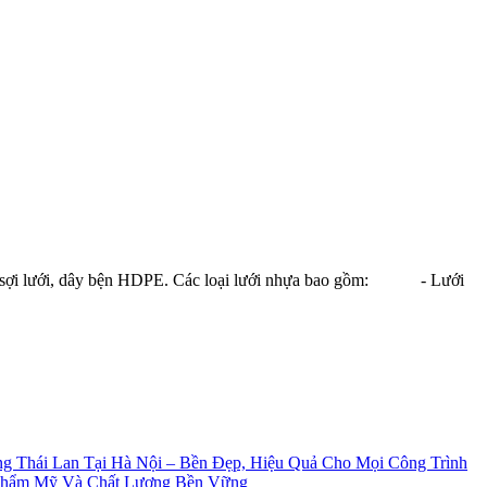
a, sợi lưới, dây bện HDPE. Các loại lưới nhựa bao gồm: - Lưới
g Thái Lan Tại Hà Nội – Bền Đẹp, Hiệu Quả Cho Mọi Công Trình
Thẩm Mỹ Và Chất Lượng Bền Vững