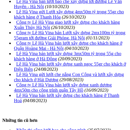
Lê Hà Vina bán lưới bao che xây dựng tới đường Lê Văn
Huyên - Hà Nội
(10/10/2023)
Lê Hà Vina gửi Lưới xây dựng 4mx50m tỷ trọng 55gr cho
khách hàng ở Thanh Hóa
(26/10/2023)
Công ty Lê Hà Vina giao lưới xây dựng cho khách hàng
Xuân Thủy Hà Nội
(26/10/2023)
Công ty Lê Hà Vina bán Lưới xây dựng 2mx100m tỷ trọng
55gram tới đường Giải Phóng, Hà Nội
(01/11/2023)
Công ty Lê Hà Vina bán lưới xây dựng cho khách hàng ở
Quận Hoàng Mai - Hà Nội
(04/10/2023)
Lê Hà Vina bán lưới xây dựng 3mx50m tỷ trọng 55g cho
khách hàng ở Hà Đông
(20/09/2023)
Lê Hà Vina bán lưới xây dựng xanh ngọc 55gr cho khách ở
Điện Biên
(24/08/2023)
Lê Hà Vina gửi lưới che nắng Con Công và lưới xây dựng
cho khách ở Hải Dương
(29/08/2023)
Công ty Lê Hà Vina bán lưới xây dựng xanh dương
4mx50m cho công trình quận Tây Hồ
(16/09/2023)
Lê Hà Vina bán lưới xây dựng cho khách hàng ở Thanh
Hoá
(04/08/2023)
Những tin cũ hơn