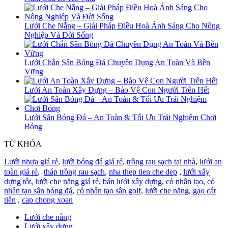
Lưới Che Nắng – Giải Pháp Điều Hoà Ánh Sáng Cho Nông
Nghiệp Và Đời Sống
Lưới Chắn Sân Bóng Đá Chuyên Dụng An Toàn Và Bền
Vững
Lưới An Toàn Xây Dựng – Bảo Vệ Con Người Trên Hết
Lưới Sân Bóng Đá – An Toàn & Tối Ưu Trải Nghiệm Chơi
Bóng
TỪ KHÓA
Lưới nhựa giá rẻ
,
lưới bóng đá giá rẻ
,
trồng rau sạch tại nhà
,
lưới an
toàn giá rẻ
,
tháp trồng rau sạch
,
nha thep tien che dep
,
lưới xây
dựng tốt
,
lưới che nắng giá rẻ
,
bán lưới xây dựng
,
cỏ nhân tạo
,
cỏ
nhân tạo sân bóng đá
,
cỏ nhân tạo sân golf
,
lưới che nắng
,
gạo cát
tiên
,
cap chong xoan
Lưới che nắng
Lưới xây dựng