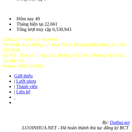
Hôm nay
49
Tháng hiện tại
22,661
Tổng lượt truy cập
6,530,943
CÔNG TY TNHH LÊ HÀ VINA
TP.HCM: 42A đường 12, Khu Phố 2, Phường Hiệp Bình, Tp. Hồ
Chí Minh
Hà Nội : Nhà số 1, Ngõ 220, Đường Tây Tựu, Phường Tây Tựu,
Tp
. Hà Nội.
Hotline: 0983 514 800
Giới thiệu
|
Lưới nhựa
|
Thành viên
|
Liên hệ
By:
Datbui.net
LUOINHUA.NET - Đã hoàn thành thủ tục đăng ký BCT