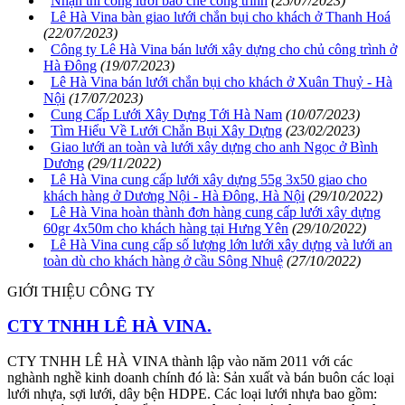
Nhận thi công lưới bao che công trình
(25/07/2023)
Lê Hà Vina bàn giao lưới chắn bụi cho khách ở Thanh Hoá
(22/07/2023)
Công ty Lê Hà Vina bán lưới xây dựng cho chủ công trình ở
Hà Đông
(19/07/2023)
Lê Hà Vina bán lưới chắn bụi cho khách ở Xuân Thuỷ - Hà
Nội
(17/07/2023)
Cung Cấp Lưới Xây Dựng Tới Hà Nam
(10/07/2023)
Tìm Hiểu Về Lưới Chắn Bụi Xây Dựng
(23/02/2023)
Giao lưới an toàn và lưới xây dựng cho anh Ngọc ở Bình
Dương
(29/11/2022)
Lê Hà Vina cung cấp lưới xây dựng 55g 3x50 giao cho
khách hàng ở Dương Nội - Hà Đông, Hà Nội
(29/10/2022)
Lê Hà Vina hoàn thành đơn hàng cung cấp lưới xây dựng
60gr 4x50m cho khách hàng tại Hưng Yên
(29/10/2022)
Lê Hà Vina cung cấp số lượng lớn lưới xây dựng và lưới an
toàn dù cho khách hàng ở cầu Sông Nhuệ
(27/10/2022)
GIỚI THIỆU CÔNG TY
CTY TNHH LÊ HÀ VINA.
CTY TNHH LÊ HÀ VINA thành lập vào năm 2011 với các
nghành nghề kinh doanh chính đó là: Sản xuất và bán buôn các loại
lưới nhựa, sợi lưới, dây bện HDPE. Các loại lưới nhựa bao gồm: