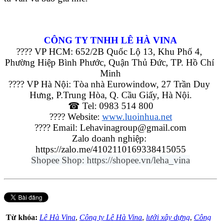
CÔNG TY TNHH LÊ HÀ VINA
???? VP HCM: 652/2B Quốc Lộ 13, Khu Phố 4, 
Phường Hiệp Bình Phước, Quận Thủ Đức, TP. Hồ Chí 
Minh
???? VP Hà Nội: Tòa nhà Eurowindow, 27 Trần Duy 
Hưng, P.Trung Hòa, Q. Cầu Giấy, Hà Nội.
☎ Tel: 0983 514 800
???? Website: 
www.luoinhua.net
???? Email: Lehavinagroup@gmail.com
Zalo doanh nghiệp: 
https://zalo.me/4102110169338415055
Shopee Shop: https://shopee.vn/leha_vina
Từ khóa:
Lê Hà Vina
,
Công ty Lê Hà Vina
,
lưới xây dựng
,
Công