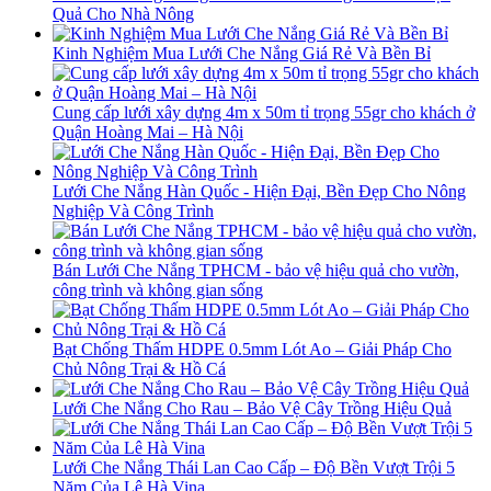
Quả Cho Nhà Nông
Kinh Nghiệm Mua Lưới Che Nắng Giá Rẻ Và Bền Bỉ
Cung cấp lưới xây dựng 4m x 50m tỉ trọng 55gr cho khách ở
Quận Hoàng Mai – Hà Nội
Lưới Che Nắng Hàn Quốc - Hiện Đại, Bền Đẹp Cho Nông
Nghiệp Và Công Trình
Bán Lưới Che Nắng TPHCM - bảo vệ hiệu quả cho vườn,
công trình và không gian sống
Bạt Chống Thấm HDPE 0.5mm Lót Ao – Giải Pháp Cho
Chủ Nông Trại & Hồ Cá
Lưới Che Nắng Cho Rau – Bảo Vệ Cây Trồng Hiệu Quả
Lưới Che Nắng Thái Lan Cao Cấp – Độ Bền Vượt Trội 5
Năm Của Lê Hà Vina