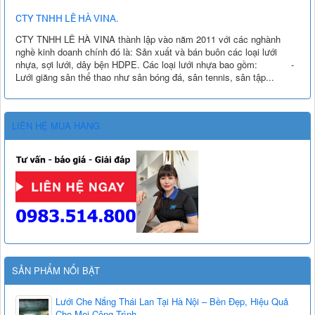
CTY TNHH LÊ HÀ VINA.
CTY TNHH LÊ HÀ VINA thành lập vào năm 2011 với các nghành
nghề kinh doanh chính đó là: Sản xuất và bán buôn các loại lưới
nhựa, sợi lưới, dây bện HDPE. Các loại lưới nhựa bao gồm: -
Lưới giăng sân thể thao như sân bóng đá, sân tennis, sân tập...
LIÊN HỆ MUA HÀNG
SẢN PHẨM NỔI BẬT
Lưới Che Nắng Thái Lan Tại Hà Nội – Bền Đẹp, Hiệu Quả
Cho Mọi Công Trình