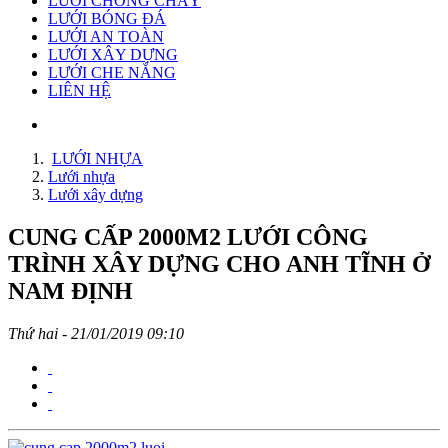
LƯỚI CHỐNG CHÁY
LƯỚI BÓNG ĐÁ
LƯỚI AN TOÀN
LƯỚI XÂY DỰNG
LƯỚI CHE NẮNG
LIÊN HỆ
LƯỚI NHỰA
Lưới nhựa
Lưới xây dựng
CUNG CẤP 2000M2 LƯỚI CÔNG
TRÌNH XÂY DỰNG CHO ANH TĨNH Ở
NAM ĐỊNH
Thứ hai - 21/01/2019 09:10