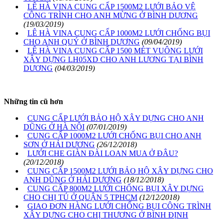
LÊ HÀ VINA CUNG CẤP 1500M2 LƯỚI BẢO VỆ
CÔNG TRÌNH CHO ANH MỪNG Ở BÌNH DƯƠNG
(19/03/2019)
LÊ HÀ VINA CUNG CẤP 1000M2 LƯỚI CHỐNG BỤI
CHO ANH QUÝ Ở BÌNH DƯƠNG
(09/04/2019)
LÊ HÀ VINA CUNG CẤP 1500 MÉT VUÔNG LƯỚI
XÂY DỰNG LH05XD CHO ANH LƯƠNG TẠI BÌNH
DƯƠNG
(04/03/2019)
Những tin cũ hơn
CUNG CẤP LƯỚI BẢO HỘ XÂY DỰNG CHO ANH
DŨNG Ở HÀ NỘI
(07/01/2019)
CUNG CẤP 1000M2 LƯỚI CHỐNG BỤI CHO ANH
SƠN Ở HẢI DƯƠNG
(26/12/2018)
LƯỚI CHE GIÀN ĐÀI LOAN MUA Ở ĐÂU?
(20/12/2018)
CUNG CẤP 1500M2 LƯỚI BẢO HỘ XÂY DỰNG CHO
ANH DŨNG Ở HẢI DƯƠNG
(18/12/2018)
CUNG CẤP 800M2 LƯỚI CHỐNG BỤI XÂY DỰNG
CHO CHỊ TÚ Ở QUẬN 5 TPHCM
(12/12/2018)
GIAO ĐƠN HÀNG LƯỚI CHỐNG BỤI CÔNG TRÌNH
XÂY DỰNG CHO CHỊ THƯƠNG Ở BÌNH ĐỊNH