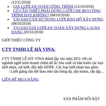
(12/11/2018)
GIÁ LƯỚI AN TOÀN CÔNG TRÌNH
(23/10/2018)
CÓ CẦN THIẾT PHẢI DÙNG LƯỚI CHE BỤI CÔNG
TRÌNH HAY KHÔNG?
(08/10/2018)
TẠI SAO CẦN SỬ DỤNG LƯỚI BẢO HỘ XÂY DỰNG
(08/10/2018)
TẠI SAO GIÁ LƯỚI AN TOÀN XÂY DỰNG LẠI ĐA
DẠNG
(03/10/2018)
GIỚI THIỆU CÔNG TY
CTY TNHH LÊ HÀ VINA.
CTY TNHH LÊ HÀ VINA thành lập vào năm 2011 với các
nghành nghề kinh doanh chính đó là: Sản xuất và bán buôn các loại
lưới nhựa, sợi lưới, dây bện HDPE. Các loại lưới nhựa bao gồm:
- Lưới giăng sân thể thao như sân bóng đá, sân tennis, sân tập...
LIÊN HỆ MUA HÀNG
SẢN PHẨM NỔI BẬT