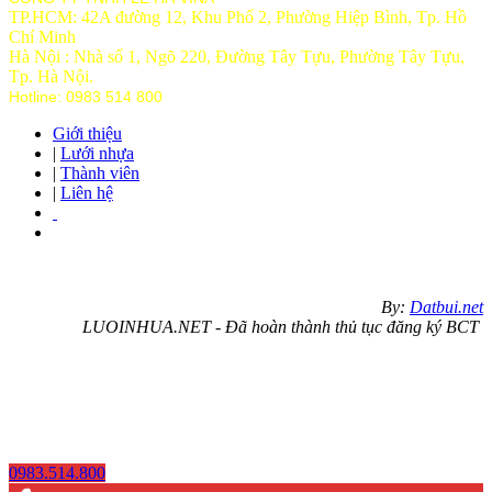
TP.HCM: 42A đường 12, Khu Phố 2, Phường Hiệp Bình, Tp. Hồ
Chí Minh
Hà Nội : Nhà số 1, Ngõ 220, Đường Tây Tựu, Phường Tây Tựu,
Tp
. Hà Nội.
Hotline: 0983 514 800
Giới thiệu
|
Lưới nhựa
|
Thành viên
|
Liên hệ
By:
Datbui.net
LUOINHUA.NET - Đã hoàn thành thủ tục đăng ký BCT
0983.514.800