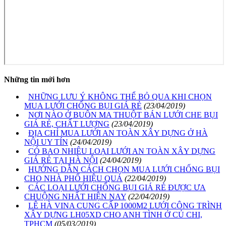
Những tin mới hơn
NHỮNG LƯU Ý KHÔNG THỂ BỎ QUA KHI CHỌN
MUA LƯỚI CHỐNG BỤI GIÁ RẺ
(23/04/2019)
NƠI NÀO Ở BUÔN MA THUỘT BÁN LƯỚI CHE BỤI
GIÁ RẺ, CHẤT LƯỢNG
(23/04/2019)
ĐỊA CHỈ MUA LƯỚI AN TOÀN XÂY DỰNG Ở HÀ
NỘI UY TÍN
(24/04/2019)
CÓ BAO NHIÊU LOẠI LƯỚI AN TOÀN XÂY DỰNG
GIÁ RẺ TẠI HÀ NỘI
(24/04/2019)
HƯỚNG DẪN CÁCH CHỌN MUA LƯỚI CHỐNG BỤI
CHO NHÀ PHỐ HIỆU QUẢ
(22/04/2019)
CÁC LOẠI LƯỚI CHỐNG BỤI GIÁ RẺ ĐƯỢC ƯA
CHUỘNG NHẤT HIỆN NAY
(22/04/2019)
LÊ HÀ VINA CUNG CẤP 1000M2 LƯỚI CÔNG TRÌNH
XÂY DỰNG LH05XD CHO ANH TÌNH Ở CỦ CHI,
TPHCM
(05/03/2019)