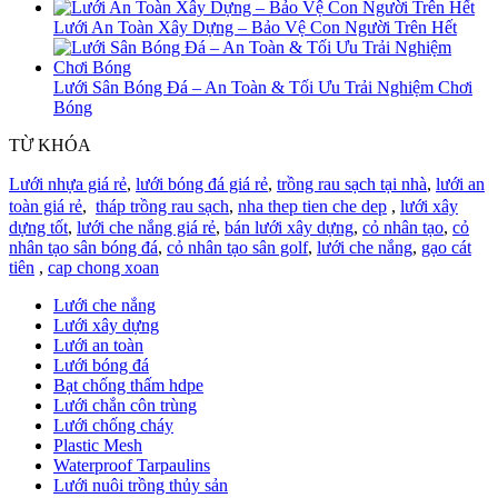
Lưới An Toàn Xây Dựng – Bảo Vệ Con Người Trên Hết
Lưới Sân Bóng Đá – An Toàn & Tối Ưu Trải Nghiệm Chơi
Bóng
TỪ KHÓA
Lưới nhựa giá rẻ
,
lưới bóng đá giá rẻ
,
trồng rau sạch tại nhà
,
lưới an
toàn giá rẻ
,
tháp trồng rau sạch
,
nha thep tien che dep
,
lưới xây
dựng tốt
,
lưới che nắng giá rẻ
,
bán lưới xây dựng
,
cỏ nhân tạo
,
cỏ
nhân tạo sân bóng đá
,
cỏ nhân tạo sân golf
,
lưới che nắng
,
gạo cát
tiên
,
cap chong xoan
Lưới che nắng
Lưới xây dựng
Lưới an toàn
Lưới bóng đá
Bạt chống thấm hdpe
Lưới chắn côn trùng
Lưới chống cháy
Plastic Mesh
Waterproof Tarpaulins
Lưới nuôi trồng thủy sản