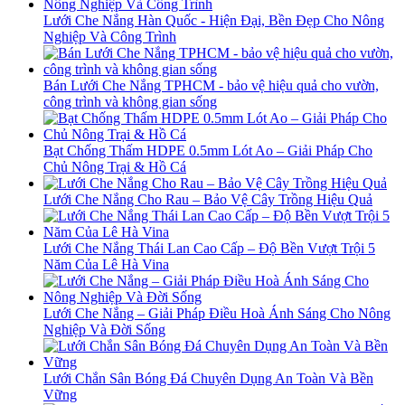
Lưới Che Nắng Hàn Quốc - Hiện Đại, Bền Đẹp Cho Nông
Nghiệp Và Công Trình
Bán Lưới Che Nắng TPHCM - bảo vệ hiệu quả cho vườn,
công trình và không gian sống
Bạt Chống Thấm HDPE 0.5mm Lót Ao – Giải Pháp Cho
Chủ Nông Trại & Hồ Cá
Lưới Che Nắng Cho Rau – Bảo Vệ Cây Trồng Hiệu Quả
Lưới Che Nắng Thái Lan Cao Cấp – Độ Bền Vượt Trội 5
Năm Của Lê Hà Vina
Lưới Che Nắng – Giải Pháp Điều Hoà Ánh Sáng Cho Nông
Nghiệp Và Đời Sống
Lưới Chắn Sân Bóng Đá Chuyên Dụng An Toàn Và Bền
Vững