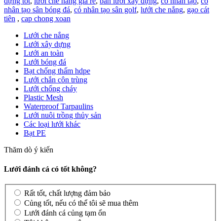
dựng tốt
,
lưới che nắng giá rẻ
,
bán lưới xây dựng
,
cỏ nhân tạo
,
cỏ
nhân tạo sân bóng đá
,
cỏ nhân tạo sân golf
,
lưới che nắng
,
gạo cát
tiên
,
cap chong xoan
Lưới che nắng
Lưới xây dựng
Lưới an toàn
Lưới bóng đá
Bạt chống thấm hdpe
Lưới chắn côn trùng
Lưới chống cháy
Plastic Mesh
Waterproof Tarpaulins
Lưới nuôi trồng thủy sản
Các loại lưới khác
Bạt PE
Thăm dò ý kiến
Lưới đánh cá có tốt không?
Rất tốt, chất lượng đảm bảo
Củng tốt, nếu có thể tôi sẽ mua thêm
Lưới đánh cá củng tạm ổn