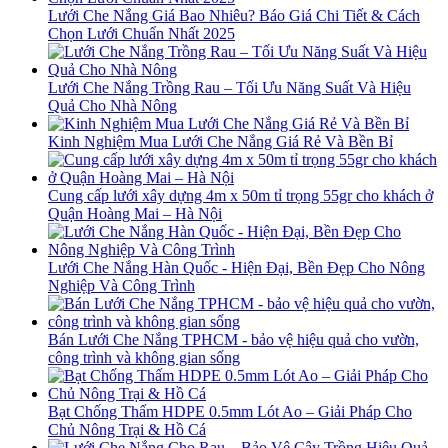
Lưới Che Nắng Giá Bao Nhiêu? Báo Giá Chi Tiết & Cách
Chọn Lưới Chuẩn Nhất 2025
Lưới Che Nắng Trồng Rau – Tối Ưu Năng Suất Và Hiệu
Quả Cho Nhà Nông
Kinh Nghiệm Mua Lưới Che Nắng Giá Rẻ Và Bền Bỉ
Cung cấp lưới xây dựng 4m x 50m tỉ trọng 55gr cho khách ở
Quận Hoàng Mai – Hà Nội
Lưới Che Nắng Hàn Quốc - Hiện Đại, Bền Đẹp Cho Nông
Nghiệp Và Công Trình
Bán Lưới Che Nắng TPHCM - bảo vệ hiệu quả cho vườn,
công trình và không gian sống
Bạt Chống Thấm HDPE 0.5mm Lót Ao – Giải Pháp Cho
Chủ Nông Trại & Hồ Cá