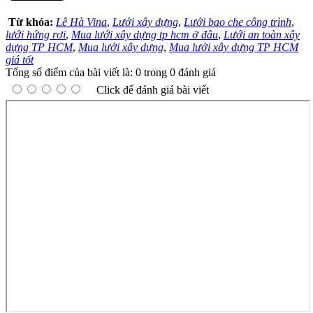
Từ khóa:
Lê Hà Vina
,
Lưới xây dựng
,
Lưới bao che công trình
,
lưới hứng rơi
,
Mua lưới xây dựng tp hcm ở đâu
,
Lưới an toàn xây
dựng TP HCM
,
Mua lưới xây dựng
,
Mua lưới xây dựng TP HCM
giá tốt
Tổng số điểm của bài viết là: 0 trong 0 đánh giá
Click để đánh giá bài viết