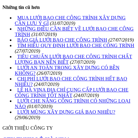
Những tin cũ hơn
MUA LƯỚI BAO CHE CÔNG TRÌNH XÂY DỰNG
CẦN LƯU Ý GÌ
(31/07/2019)
NHỮNG ĐIỀU CẦN BIẾT VỀ LƯỚI BAO CHE CÔNG
TRÌNH
(31/07/2019)
BÁO GIÁ LƯỚI BAO CHE CÔNG TRÌNH
(27/07/2019)
TÌM HIỂU QUY ĐỊNH LƯỚI BAO CHE CÔNG TRÌNH
(27/07/2019)
TIÊU CHUẨN LƯỚI BAO CHE CÔNG TRÌNH CHẤT
LƯỢNG BẠN NÊN BIẾT
(27/07/2019)
LƯỚI AN TOÀN TRONG XÂY DỰNG CÓ BỀN
KHÔNG?
(26/07/2019)
CHI PHÍ LƯỚI BAO CHE CÔNG TRÌNH HẾT BAO
NHIÊU?
(24/07/2019)
LÊ HÀ VINA ĐỊA CHỈ CUNG CẤP LƯỚI BAO CHE
CÔNG TRÌNH TỐT NHẤT
(24/07/2019)
LƯỚI CHE NẮNG CÔNG TRÌNH CÓ NHỮNG LOẠI
NÀO
(01/07/2019)
LƯỚI MÙNG XÂY DỰNG GIÁ BAO NHIÊU?
(29/06/2019)
GIỚI THIỆU CÔNG TY