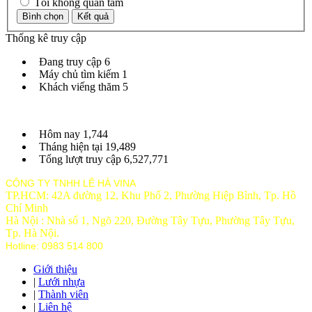
Tôi không quan tâm
Thống kê truy cập
Đang truy cập
6
Máy chủ tìm kiếm
1
Khách viếng thăm
5
Hôm nay
1,744
Tháng hiện tại
19,489
Tổng lượt truy cập
6,527,771
CÔNG TY TNHH LÊ HÀ VINA
TP.HCM: 42A đường 12, Khu Phố 2, Phường Hiệp Bình, Tp. Hồ
Chí Minh
Hà Nội : Nhà số 1, Ngõ 220, Đường Tây Tựu, Phường Tây Tựu,
Tp
. Hà Nội.
Hotline: 0983 514 800
Giới thiệu
|
Lưới nhựa
|
Thành viên
|
Liên hệ