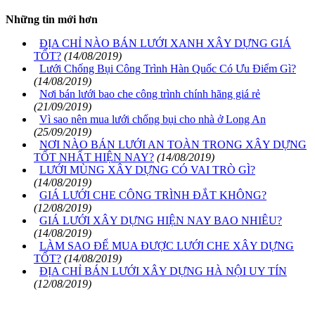
Những tin mới hơn
ĐỊA CHỈ NÀO BÁN LƯỚI XANH XÂY DỰNG GIÁ
TỐT?
(14/08/2019)
Lưới Chống Bụi Công Trình Hàn Quốc Có Ưu Điểm Gì?
(14/08/2019)
Nơi bán lưới bao che công trình chính hãng giá rẻ
(21/09/2019)
Vì sao nên mua lưới chống bụi cho nhà ở Long An
(25/09/2019)
NƠI NÀO BÁN LƯỚI AN TOÀN TRONG XÂY DỰNG
TỐT NHẤT HIỆN NAY?
(14/08/2019)
LƯỚI MÙNG XÂY DỰNG CÓ VAI TRÒ GÌ?
(14/08/2019)
GIÁ LƯỚI CHE CÔNG TRÌNH ĐẮT KHÔNG?
(12/08/2019)
GIÁ LƯỚI XÂY DỰNG HIỆN NAY BAO NHIÊU?
(14/08/2019)
LÀM SAO ĐỂ MUA ĐƯỢC LƯỚI CHE XÂY DỰNG
TỐT?
(14/08/2019)
ĐỊA CHỈ BÁN LƯỚI XÂY DỰNG HÀ NỘI UY TÍN
(12/08/2019)