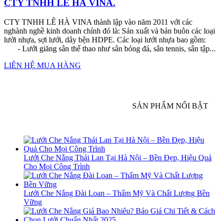
CTY TNHH LÊ HÀ VINA.
CTY TNHH LÊ HÀ VINA thành lập vào năm 2011 với các
nghành nghề kinh doanh chính đó là: Sản xuất và bán buôn các loại
lưới nhựa, sợi lưới, dây bện HDPE. Các loại lưới nhựa bao gồm:
- Lưới giăng sân thể thao như sân bóng đá, sân tennis, sân tập...
LIÊN HỆ MUA HÀNG
SẢN PHẨM NỔI BẬT
Lưới Che Nắng Thái Lan Tại Hà Nội – Bền Đẹp, Hiệu Quả
Cho Mọi Công Trình
Lưới Che Nắng Đài Loan – Thẩm Mỹ Và Chất Lượng Bền
Vững