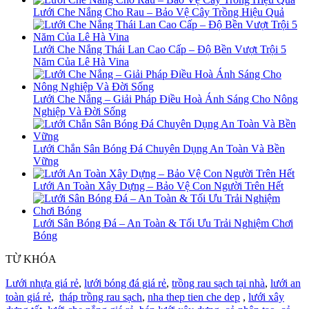
Lưới Che Nắng Cho Rau – Bảo Vệ Cây Trồng Hiệu Quả
Lưới Che Nắng Thái Lan Cao Cấp – Độ Bền Vượt Trội 5
Năm Của Lê Hà Vina
Lưới Che Nắng – Giải Pháp Điều Hoà Ánh Sáng Cho Nông
Nghiệp Và Đời Sống
Lưới Chắn Sân Bóng Đá Chuyên Dụng An Toàn Và Bền
Vững
Lưới An Toàn Xây Dựng – Bảo Vệ Con Người Trên Hết
Lưới Sân Bóng Đá – An Toàn & Tối Ưu Trải Nghiệm Chơi
Bóng
TỪ KHÓA
Lưới nhựa giá rẻ
,
lưới bóng đá giá rẻ
,
trồng rau sạch tại nhà
,
lưới an
toàn giá rẻ
,
tháp trồng rau sạch
,
nha thep tien che dep
,
lưới xây