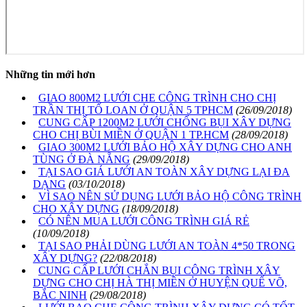
Những tin mới hơn
GIAO 800M2 LƯỚI CHE CÔNG TRÌNH CHO CHỊ
TRẦN THỊ TỐ LOAN Ở QUẬN 5 TPHCM
(26/09/2018)
CUNG CẤP 1200M2 LƯỚI CHỐNG BỤI XÂY DỰNG
CHO CHỊ BÙI MIỀN Ở QUẬN 1 TP.HCM
(28/09/2018)
GIAO 300M2 LƯỚI BẢO HỘ XÂY DỰNG CHO ANH
TÙNG Ở ĐÀ NẴNG
(29/09/2018)
TẠI SAO GIÁ LƯỚI AN TOÀN XÂY DỰNG LẠI ĐA
DẠNG
(03/10/2018)
VÌ SAO NÊN SỬ DỤNG LƯỚI BẢO HỘ CÔNG TRÌNH
CHO XÂY DỰNG
(18/09/2018)
CÓ NÊN MUA LƯỚI CÔNG TRÌNH GIÁ RẺ
(10/09/2018)
TẠI SAO PHẢI DÙNG LƯỚI AN TOÀN 4*50 TRONG
XÂY DỰNG?
(22/08/2018)
CUNG CẤP LƯỚI CHẮN BỤI CÔNG TRÌNH XÂY
DỰNG CHO CHỊ HÀ THỊ MIỀN Ở HUYỆN QUẾ VÕ,
BẮC NINH
(29/08/2018)