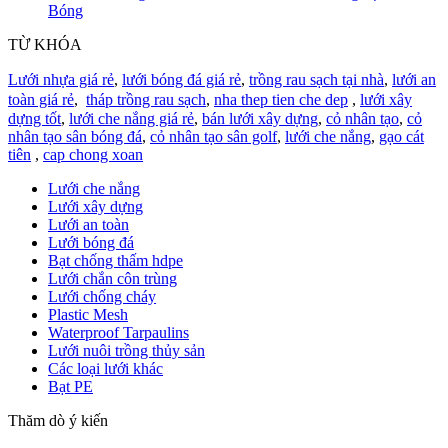
Bóng
TỪ KHÓA
Lưới nhựa giá rẻ
,
lưới bóng đá giá rẻ
,
trồng rau sạch tại nhà
,
lưới an
toàn giá rẻ
,
tháp trồng rau sạch
,
nha thep tien che dep
,
lưới xây
dựng tốt
,
lưới che nắng giá rẻ
,
bán lưới xây dựng
,
cỏ nhân tạo
,
cỏ
nhân tạo sân bóng đá
,
cỏ nhân tạo sân golf
,
lưới che nắng
,
gạo cát
tiên
,
cap chong xoan
Lưới che nắng
Lưới xây dựng
Lưới an toàn
Lưới bóng đá
Bạt chống thấm hdpe
Lưới chắn côn trùng
Lưới chống cháy
Plastic Mesh
Waterproof Tarpaulins
Lưới nuôi trồng thủy sản
Các loại lưới khác
Bạt PE
Thăm dò ý kiến