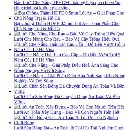
Bán Lưới Che Nắng TPHCM - bảo vệ hiệu quả cho vườn,
công trình và không gian sống
Bạt Chống Thấm HDPE 0.5mm Lót Ao – Giải Pháp Cho
Chủ Nông Trại & Hồ Cá
Lưới Che Nắng Cho Rau – Bảo Vệ Cây Trồng Hiệu Quả
Lưới Che Nắng Thái Lan Cao Cấp – Độ Bền Vượt Trội 5
Năm Của Lê Hà Vina
Lưới Che Nắng – Giải Pháp Điều Hoà Ánh Sáng Cho Nông
Nghiệp Và Đời Sống
Lưới Chắn Sân Bóng Đá Chuyên Dụng An Toàn Và Bền
Vững
Lưới An Toàn Xây Dựng – Bảo Vệ Con Người Trên Hết
Lưới Sân Bóng Đá – An Toàn & Tối Ưu Trải Nghiệm Chơi