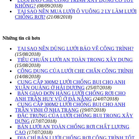
LƯỚI BAO CHE CÔNG TRÌNH XÂY DỰNG CÓ TỐT
KHÔNG?
(08/09/2018)
TẠI SAO NÊN MUA LƯỚI Ô VUÔNG 2 LY LÀM LƯỚI
CHỐNG RƠI?
(21/08/2018)
Những tin cũ hơn
TẠI SAO NÊN DÙNG LƯỚI BẢO VỆ CÔNG TRÌNH?
(15/08/2018)
TIÊU CHUẨN LƯỚI AN TOÀN TRONG XÂY DỰNG
(15/08/2018)
CÔNG DỤNG CỦA LƯỚI CHE CHẮN CÔNG TRÌNH
(14/08/2018)
CUNG CẤP 300M2 LƯỚI CHỐNG BỤI CHO ANH
XUÂN QUẢNG Ở HẢI DƯƠNG
(25/07/2018)
BÀN GIAO ĐƠN HÀNG LƯỚI CHỐNG RƠI CHO
ANH TRẦN HUY VŨ Ở ĐÀ NẴNG
(24/07/2018)
CUNG CẤP 300M2 LƯỚI CHỐNG BỤI CHO ANH
TRẦN VINH Ở NHA TRANG
(19/07/2018)
ĐẶC TRƯNG CỦA LƯỚI CHỐNG BỤI TRONG XÂY
DỰNG
(17/07/2018)
BÁN LƯỚI AN TOÀN CHỐNG RƠI CHẤT LƯỢNG
CAO
(17/07/2018)
ĐỊA CHỈ BÁN LƯỚI CHỐNG RƠI CÔNG TRÌNH TỐT