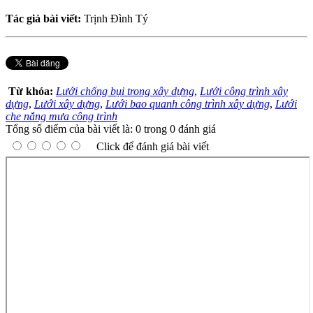
Tác giả bài viết:
Trịnh Đình Tý
Từ khóa:
Lưới chống bụi trong xây dựng
,
Lưới công trình xây
dựng
,
Lưới xây dựng
,
Lưới bao quanh công trình xây dựng
,
Lưới
che nắng mưa công trình
Tổng số điểm của bài viết là: 0 trong 0 đánh giá
Click để đánh giá bài viết