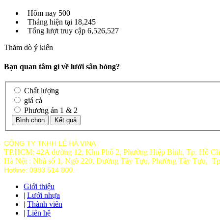
Hôm nay
500
Tháng hiện tại
18,245
Tổng lượt truy cập
6,526,527
Thăm dò ý kiến
Bạn quan tâm gì về lưới sân bóng?
Chất lượng
giá cả
Phương án 1 & 2
CÔNG TY TNHH LÊ HÀ VINA
TP.HCM: 42A đường 12, Khu Phố 2, Phường Hiệp Bình, Tp. Hồ Ch
Hà Nội : Nhà số 1, Ngõ 220, Đường Tây Tựu, Phường Tây Tựu, T
Hotline: 0983 514 800
Giới thiệu
|
Lưới nhựa
|
Thành viên
|
Liên hệ