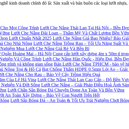
 kinh doanh chính đó là: Sản xuất và bán buôn các loại lưới nhự
Lưới Che Nắng Thái Lan Tại Hà Nội – Bền Đẹ
Lưới Che Nắng Đài Loan – Thẩm Mỹ Và Chất Lượng Bền Vữ
Lưới Che Nắng Giá Bao Nhiêu? Báo Giá
Lưới Che Nắng Trồng Rau – Tối Ưu Năng Suất V
 Nghiệm Mua Lưới Che Nắng Giá Rẻ Và Bền Bỉ
Cung cấp lưới xây dựng 4m x 50m tỉ trọ
Lưới Che Nắng Hàn Quốc - Hiện Đại, Bền Đ
Bán Lưới Che Nắng TPHCM - bảo vệ hiệu
Bạt Chống Thấm HDPE 0.5mm Lót Ao – Giải
ới Che Nắng Cho Rau – Bảo Vệ Cây Trồng Hiệu Quả
Lưới Che Nắng Thái Lan Cao Cấp – Độ Bền Vượ
Lưới Che Nắng – Giải Pháp Điều Hoà Ánh Sá
Lưới Chắn Sân Bóng Đá Chuyên Dụng An Toàn Và Bền Vững
ới An Toàn Xây Dựng – Bảo Vệ Con Người Trên Hết
Lưới Sân Bóng Đá – An Toàn & Tối Ưu Trải Nghiệm Chơi Bón