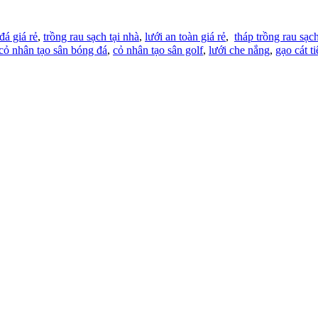
đá giá rẻ
,
trồng rau sạch tại nhà
,
lưới an toàn giá rẻ
,
tháp trồng rau sạc
cỏ nhân tạo sân bóng đá
,
cỏ nhân tạo sân golf
,
lưới che nắng
,
gạo cát ti