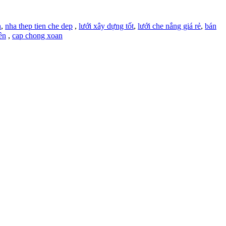
h
,
nha thep tien che dep
,
lưới xây dựng tốt
,
lưới che nắng giá rẻ
,
bán
ên
,
cap chong xoan