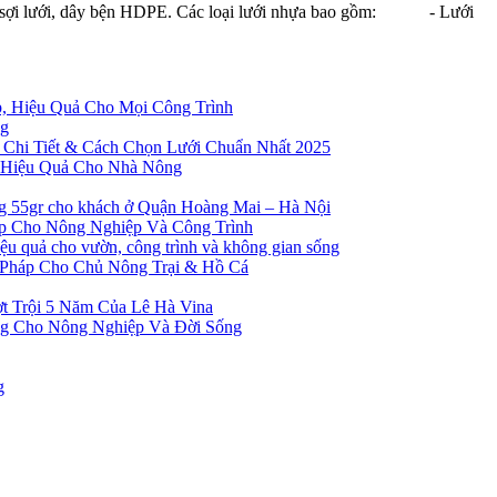
a, sợi lưới, dây bện HDPE. Các loại lưới nhựa bao gồm: - Lưới
p, Hiệu Quả Cho Mọi Công Trình
ng
 Chi Tiết & Cách Chọn Lưới Chuẩn Nhất 2025
à Hiệu Quả Cho Nhà Nông
ng 55gr cho khách ở Quận Hoàng Mai – Hà Nội
ẹp Cho Nông Nghiệp Và Công Trình
 quả cho vườn, công trình và không gian sống
 Pháp Cho Chủ Nông Trại & Hồ Cá
t Trội 5 Năm Của Lê Hà Vina
ng Cho Nông Nghiệp Và Đời Sống
g