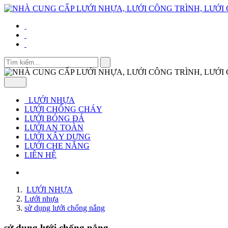
LƯỚI NHỰA
LƯỚI CHỐNG CHÁY
LƯỚI BÓNG ĐÁ
LƯỚI AN TOÀN
LƯỚI XÂY DỰNG
LƯỚI CHE NẮNG
LIÊN HỆ
LƯỚI NHỰA
Lưới nhựa
sử dụng lưới chống nắng
sử dụng lưới chống nắng