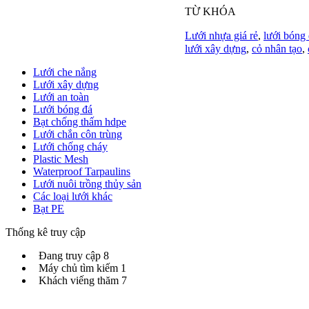
TỪ KHÓA
Lưới nhựa giá rẻ
,
lưới bóng 
lưới xây dựng
,
cỏ nhân tạo
,
Lưới che nắng
Lưới xây dựng
Lưới an toàn
Lưới bóng đá
Bạt chống thấm hdpe
Lưới chắn côn trùng
Lưới chống cháy
Plastic Mesh
Waterproof Tarpaulins
Lưới nuôi trồng thủy sản
Các loại lưới khác
Bạt PE
Thống kê truy cập
Đang truy cập
8
Máy chủ tìm kiếm
1
Khách viếng thăm
7