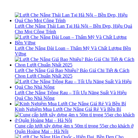
Lưới Che Nắng Thái Lan Tại Hà Nội – Bền Đẹp, Hiệu Quả
Cho Mọi Công Trình
Lưới Che Nắng Đài Loan – Thẩm Mỹ Và Chất Lượng Bền
Vững
Lưới Che Nắng Giá Bao Nhiêu? Báo Giá Chi Tiết & Cách
Chọn Lưới Chuẩn Nhất 2025
Lưới Che Nắng Trồng Rau – Tối Ưu Năng Suất Và Hiệu
Quả Cho Nhà Nông
Kinh Nghiệm Mua Lưới Che Nắng Giá Rẻ Và Bền Bỉ
Cung cấp lưới xây dựng 4m x 50m tỉ trọng 55gr cho khách ở
Quận Hoàng Mai – Hà Nội