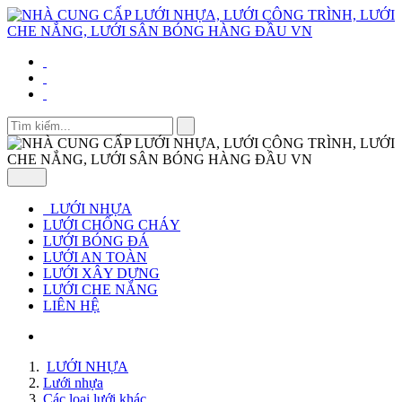
LƯỚI NHỰA
LƯỚI CHỐNG CHÁY
LƯỚI BÓNG ĐÁ
LƯỚI AN TOÀN
LƯỚI XÂY DỰNG
LƯỚI CHE NẮNG
LIÊN HỆ
LƯỚI NHỰA
Lưới nhựa
Các loại lưới khác