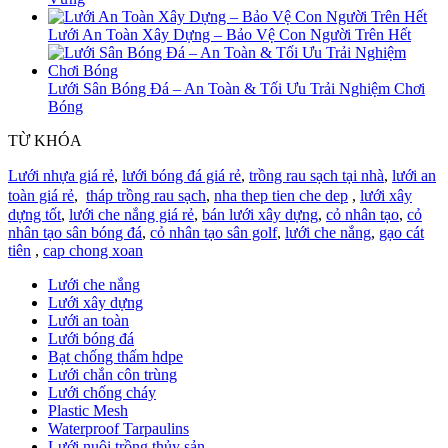
Lưới An Toàn Xây Dựng – Bảo Vệ Con Người Trên Hết
Lưới Sân Bóng Đá – An Toàn & Tối Ưu Trải Nghiệm Chơi
Bóng
TỪ KHÓA
Lưới nhựa giá rẻ
,
lưới bóng đá giá rẻ
,
trồng rau sạch tại nhà
,
lưới an
toàn giá rẻ
,
tháp trồng rau sạch
,
nha thep tien che dep
,
lưới xây
dựng tốt
,
lưới che nắng giá rẻ
,
bán lưới xây dựng
,
cỏ nhân tạo
,
cỏ
nhân tạo sân bóng đá
,
cỏ nhân tạo sân golf
,
lưới che nắng
,
gạo cát
tiên
,
cap chong xoan
Lưới che nắng
Lưới xây dựng
Lưới an toàn
Lưới bóng đá
Bạt chống thấm hdpe
Lưới chắn côn trùng
Lưới chống cháy
Plastic Mesh
Waterproof Tarpaulins
Lưới nuôi trồng thủy sản