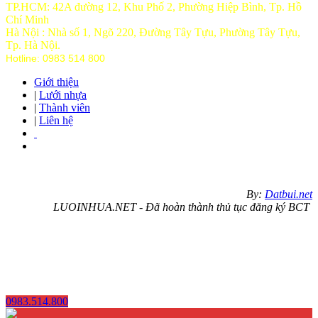
TP.HCM: 42A đường 12, Khu Phố 2, Phường Hiệp Bình, Tp. Hồ
Chí Minh
Hà Nội : Nhà số 1, Ngõ 220, Đường Tây Tựu, Phường Tây Tựu,
Tp
. Hà Nội.
Hotline: 0983 514 800
Giới thiệu
|
Lưới nhựa
|
Thành viên
|
Liên hệ
By:
Datbui.net
LUOINHUA.NET - Đã hoàn thành thủ tục đăng ký BCT
0983.514.800