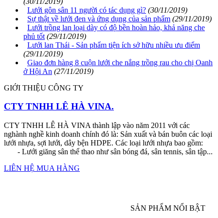
(30/11/2019)
Lưới gôn sân 11 người có tác dụng gì?
(30/11/2019)
Sự thật về lưới đen và ứng dụng của sản phẩm
(29/11/2019)
Lưới trồng lan loại dày có độ bền hoàn hảo, khả năng che
phủ tốt
(29/11/2019)
Lưới lan Thái - Sản phẩm tiện ích sở hữu nhiều ưu điểm
(29/11/2019)
Giao đơn hàng 8 cuộn lưới che nắng trồng rau cho chị Oanh
ở Hội An
(27/11/2019)
GIỚI THIỆU CÔNG TY
CTY TNHH LÊ HÀ VINA.
CTY TNHH LÊ HÀ VINA thành lập vào năm 2011 với các
nghành nghề kinh doanh chính đó là: Sản xuất và bán buôn các loại
lưới nhựa, sợi lưới, dây bện HDPE. Các loại lưới nhựa bao gồm:
- Lưới giăng sân thể thao như sân bóng đá, sân tennis, sân tập...
LIÊN HỆ MUA HÀNG
SẢN PHẨM NỔI BẬT