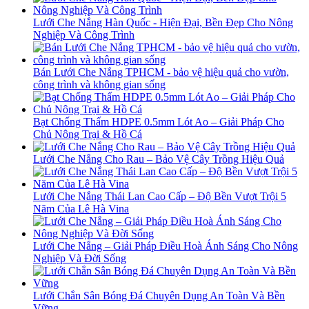
Lưới Che Nắng Hàn Quốc - Hiện Đại, Bền Đẹp Cho Nông
Nghiệp Và Công Trình
Bán Lưới Che Nắng TPHCM - bảo vệ hiệu quả cho vườn,
công trình và không gian sống
Bạt Chống Thấm HDPE 0.5mm Lót Ao – Giải Pháp Cho
Chủ Nông Trại & Hồ Cá
Lưới Che Nắng Cho Rau – Bảo Vệ Cây Trồng Hiệu Quả
Lưới Che Nắng Thái Lan Cao Cấp – Độ Bền Vượt Trội 5
Năm Của Lê Hà Vina
Lưới Che Nắng – Giải Pháp Điều Hoà Ánh Sáng Cho Nông
Nghiệp Và Đời Sống
Lưới Chắn Sân Bóng Đá Chuyên Dụng An Toàn Và Bền
Vững