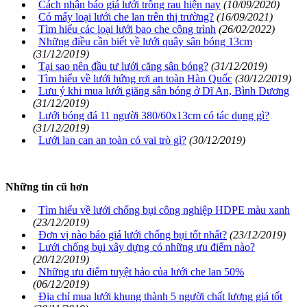
Cách nhận báo giá lưới trồng rau hiện nay
(10/09/2020)
Có mấy loại lưới che lan trên thị trường?
(16/09/2021)
Tìm hiểu các loại lưới bao che công trình
(26/02/2022)
Những điều cần biết về lưới quây sân bóng 13cm
(31/12/2019)
Tại sao nên đầu tư lưới căng sân bóng?
(31/12/2019)
Tìm hiểu về lưới hứng rơi an toàn Hàn Quốc
(30/12/2019)
Lưu ý khi mua lưới giăng sân bóng ở Dĩ An, Bình Dương
(31/12/2019)
Lưới bóng đá 11 người 380/60x13cm có tác dụng gì?
(31/12/2019)
Lưới lan can an toàn có vai trò gì?
(30/12/2019)
Những tin cũ hơn
Tìm hiểu về lưới chống bụi công nghiệp HDPE màu xanh
(23/12/2019)
Đơn vị nào báo giá lưới chống bụi tốt nhất?
(23/12/2019)
Lưới chống bụi xây dựng có những ưu điểm nào?
(20/12/2019)
Những ưu điểm tuyệt hảo của lưới che lan 50%
(06/12/2019)
Địa chỉ mua lưới khung thành 5 người chất lượng giá tốt