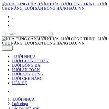
LƯỚI NHỰA
LƯỚI CHỐNG CHÁY
LƯỚI BÓNG ĐÁ
LƯỚI AN TOÀN
LƯỚI XÂY DỰNG
LƯỚI CHE NẮNG
LIÊN HỆ
LƯỚI NHỰA
Lưới nhựa
Các loại lưới khác