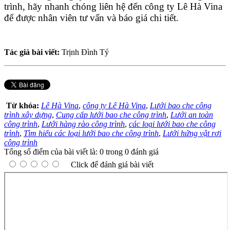
trình, hãy nhanh chóng liên hệ đến công ty Lê Hà Vina 
để được nhân viên tư vấn và báo giá chi tiết.
Tác giả bài viết:
Trịnh Đình Tý
Từ khóa:
Lê Hà Vina
,
công ty Lê Hà Vina
,
Lưới bao che công
trình xây dựng
,
Cung cấp lưới bao che công trình
,
Lưới an toàn
công trình
,
Lưới hàng rào công trình
,
các loại lưới bao che công
trình
,
Tìm hiểu các loại lưới bao che công trình
,
Lưới hứng vật rơi
công trình
Tổng số điểm của bài viết là: 0 trong 0 đánh giá
Click để đánh giá bài viết