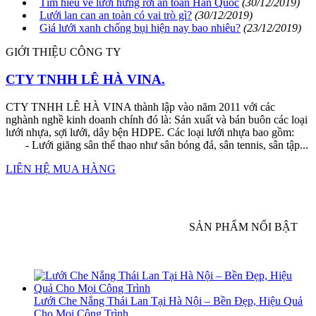
Tìm hiểu về lưới hứng rơi an toàn Hàn Quốc
(30/12/2019)
Lưới lan can an toàn có vai trò gì?
(30/12/2019)
Giá lưới xanh chống bụi hiện nay bao nhiêu?
(23/12/2019)
GIỚI THIỆU CÔNG TY
CTY TNHH LÊ HÀ VINA.
CTY TNHH LÊ HÀ VINA thành lập vào năm 2011 với các
nghành nghề kinh doanh chính đó là: Sản xuất và bán buôn các loại
lưới nhựa, sợi lưới, dây bện HDPE. Các loại lưới nhựa bao gồm:
- Lưới giăng sân thể thao như sân bóng đá, sân tennis, sân tập...
LIÊN HỆ MUA HÀNG
SẢN PHẨM NỔI BẬT
Lưới Che Nắng Thái Lan Tại Hà Nội – Bền Đẹp, Hiệu Quả
Cho Mọi Công Trình