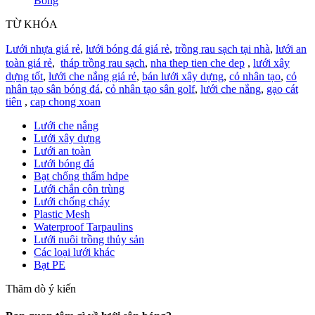
Bóng
TỪ KHÓA
Lưới nhựa giá rẻ
,
lưới bóng đá giá rẻ
,
trồng rau sạch tại nhà
,
lưới an
toàn giá rẻ
,
tháp trồng rau sạch
,
nha thep tien che dep
,
lưới xây
dựng tốt
,
lưới che nắng giá rẻ
,
bán lưới xây dựng
,
cỏ nhân tạo
,
cỏ
nhân tạo sân bóng đá
,
cỏ nhân tạo sân golf
,
lưới che nắng
,
gạo cát
tiên
,
cap chong xoan
Lưới che nắng
Lưới xây dựng
Lưới an toàn
Lưới bóng đá
Bạt chống thấm hdpe
Lưới chắn côn trùng
Lưới chống cháy
Plastic Mesh
Waterproof Tarpaulins
Lưới nuôi trồng thủy sản
Các loại lưới khác
Bạt PE
Thăm dò ý kiến