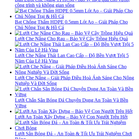
công trình và không gian sống
Bạt Chống Thấm HDPE 0.5mm Lót Ao – Giải Pháp Cho
Chủ Nông Trại & Hồ Cá
Lưới Che Nắng Cho Rau – Bảo Vệ Cây Trồng Hiệu Quả
Lưới Che Nắng Thái Lan Cao Cấp – Độ Bền Vượt Trội 5
Năm Của Lê Hà Vina
Lưới Che Nắng – Giải Pháp Điều Hoà Ánh Sáng Cho Nông
Nghiệp Và Đời Sống
Lưới Chắn Sân Bóng Đá Chuyên Dụng An Toàn Và Bền
Vững
Lưới An Toàn Xây Dựng – Bảo Vệ Con Người Trên Hết
Lưới Sân Bóng Đá – An Toàn & Tối Ưu Trải Nghiệm Chơi