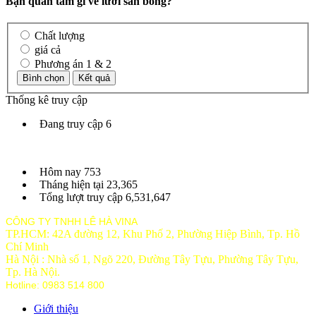
Bạn quan tâm gì về lưới sân bóng?
Chất lượng
giá cả
Phương án 1 & 2
Thống kê truy cập
Đang truy cập
6
Hôm nay
753
Tháng hiện tại
23,365
Tổng lượt truy cập
6,531,647
CÔNG TY TNHH LÊ HÀ VINA
TP.HCM: 42A đường 12, Khu Phố 2, Phường Hiệp Bình, Tp. Hồ
Chí Minh
Hà Nội : Nhà số 1, Ngõ 220, Đường Tây Tựu, Phường Tây Tựu,
Tp
. Hà Nội.
Hotline: 0983 514 800
Giới thiệu