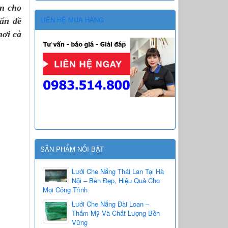
ăn cho
LIÊN HỆ MUA HÀNG
vấn đề
hơi cà
SẢN PHẨM NỔI BẬT
Lưới Che Nắng Thái Lan Tại Hà
Nội – Bền Đẹp, Hiệu Quả Cho
Mọi Công Trình
Lưới Che Nắng Đài Loan –
Thẩm Mỹ Và Chất Lượng Bền
Vững