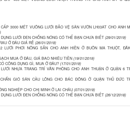
 CẤP 3000 MÉT VUÔNG LƯỚI BẢO VỆ SÂN VƯỜN LH03AT CHO ANH 
)
 DỤNG LƯỚI ĐEN CHỐNG NÓNG CÓ THỂ BẠN CHƯA BIẾT
(29/01/2019)
RAU Ở ĐÂU GIÁ RẺ
(26/01/2019)
2 LƯỚI PHƠI NÔNG SẢN CHO ANH HIỀN Ở BUÔN MA THUỘT, ĐĂ
SẠCH MUA Ở ĐÂU, GIÁ BAO NHIÊU TIỀN
(19/01/2019)
CÓ CÔNG DỤNG GÌ, MUA Ở ĐÂU?
(17/01/2019)
 LƯỚI NHỰA TRANG TRÍ VĂN PHÒNG CHO ANH THUẬN Ở QUẬN 6 
 CHẮN GIÓ SÂN CẦU LÔNG CHO BÁC ĐÔNG Ở QUẬN THỦ ĐỨC T
ÔNG NGHIỆP CHO CHỊ MINH Ở LAI CHÂU
(07/01/2019)
 DỤNG LƯỚI ĐEN CHỐNG NÓNG CÓ THỂ BẠN CHƯA BIẾT
(26/12/2018)