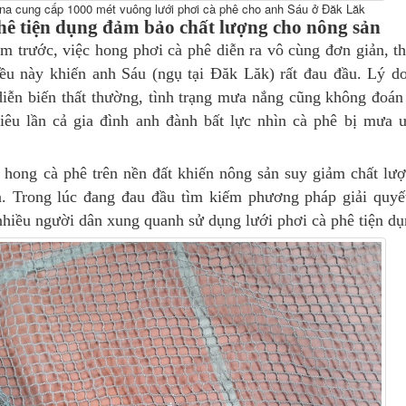
na cung cấp 1000 mét vuông lưới phơi cà phê cho anh Sáu ở Đăk Lăk
hê tiện dụng đảm bảo chất lượng cho nông sản
 trước, việc hong phơi cà phê diễn ra vô cùng đơn giản, t
iều này khiến anh Sáu (ngụ tại Đăk Lăk) rất đau đầu. Lý do
 diễn biến thất thường, tình trạng mưa nắng cũng không đoán
iêu lần cả gia đình anh đành bất lực nhìn cà phê bị mưa 
.
 hong cà phê trên nền đất khiến nông sản suy giảm chất lư
. Trong lúc đang đau đầu tìm kiếm phương pháp giải quyế
nhiều người dân xung quanh sử dụng lưới phơi cà phê tiện dụ