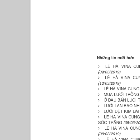
Những tin mới hơn
LÊ HÀ VINA C
(09/03/2019)
LÊ HÀ VINA CU
(13/03/2019)
LÊ HÀ VINA CUNG
MUA LƯỚI TRỒNG 
Ở ĐÂU BÁN LUỚI 
LƯỚI LAN BAO NH
LƯỚI DỆT KIM ĐÀ
LÊ HÀ VINA CUNG
SÓC TRĂNG
(05/03/2
LÊ HÀ VINA CUN
(08/03/2019)
LÊ HÀ VINA CUN