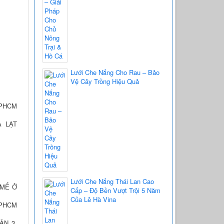
Lưới Che Nắng Cho Rau – Bảo
Vệ Cây Trồng Hiệu Quả
PHCM
À LẠT
)
Lưới Che Nắng Thái Lan Cao
 MẾ Ở
Cấp – Độ Bền Vượt Trội 5 Năm
Của Lê Hà Vina
TPHCM
ẬN 3,