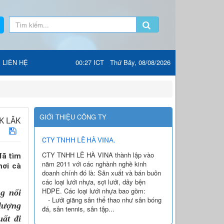
LIÊN HỆ
00:27 ICT Thứ Bảy, 08/08/2026
GIỚI THIỆU CÔNG TY
K LĂK
CTY TNHH LÊ HÀ VINA.
CTY TNHH LÊ HÀ VINA thành lập vào
đã tìm
năm 2011 với các nghành nghề kinh
hơi cà
doanh chính đó là: Sản xuất và bán buôn
các loại lưới nhựa, sợi lưới, dây bện
HDPE. Các loại lưới nhựa bao gồm:
g nổi
- Lưới giăng sân thể thao như sân bóng
 lượng
đá, sân tennis, sân tập...
ất đi