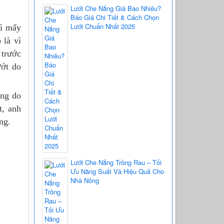
Lưới Che Nắng Giá Bao Nhiêu?
Báo Giá Chi Tiết & Cách Chọn
Lưới Chuẩn Nhất 2025
hì mấy
 là vì
 trước
ướt do
ợng do
t, anh
ng.
Lưới Che Nắng Trồng Rau – Tối
Ưu Năng Suất Và Hiệu Quả Cho
Nhà Nông