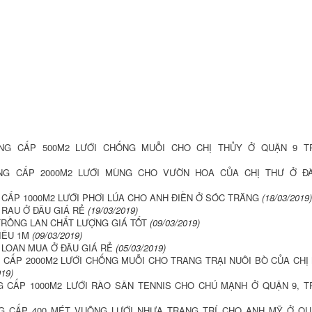
UNG CẤP 500M2 LƯỚI CHỐNG MUỖI CHO CHỊ THỦY Ở QUẬN 9 T
NG CẤP 2000M2 LƯỚI MÙNG CHO VƯỜN HOA CỦA CHỊ THƯ Ở Đ
 CẤP 1000M2 LƯỚI PHƠI LÚA CHO ANH ĐIỀN Ở SÓC TRĂNG
(18/03/2019
RAU Ở ĐÂU GIÁ RẺ
(19/03/2019)
TRỒNG LAN CHẤT LƯỢNG GIÁ TỐT
(09/03/2019)
IÊU 1M
(09/03/2019)
I LOAN MUA Ở ĐÂU GIÁ RẺ
(05/03/2019)
 CẤP 2000M2 LƯỚI CHỐNG MUỖI CHO TRANG TRẠI NUÔI BÒ CỦA CHỊ
019)
G CẤP 1000M2 LƯỚI RÀO SÂN TENNIS CHO CHÚ MẠNH Ở QUẬN 9, 
G CẤP 400 MÉT VUÔNG LƯỚI NHỰA TRANG TRÍ CHO ANH MỸ Ở QU