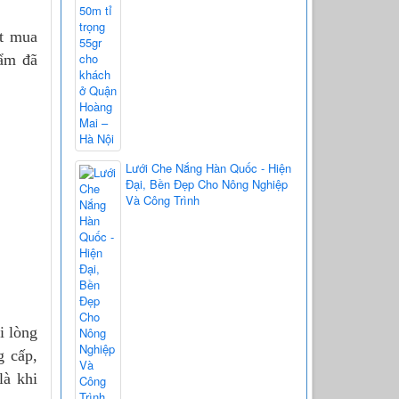
ặt mua
hẩm đã
Lưới Che Nắng Hàn Quốc - Hiện
Đại, Bền Đẹp Cho Nông Nghiệp
Và Công Trình
i lòng
g cấp,
là khi