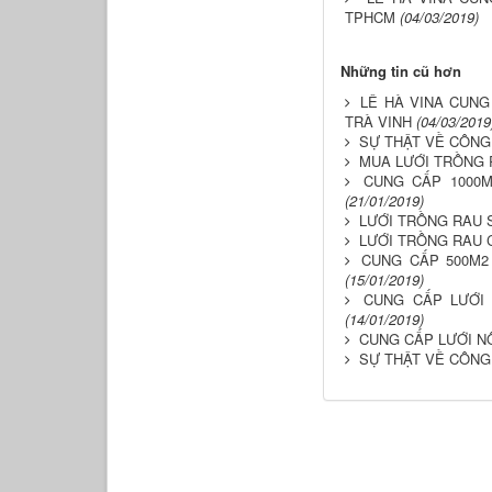
TPHCM
(04/03/2019)
Những tin cũ hơn
LÊ HÀ VINA CUNG
TRÀ VINH
(04/03/2019
SỰ THẬT VỀ CÔNG
MUA LƯỚI TRỒNG 
CUNG CẤP 1000M
(21/01/2019)
LƯỚI TRỒNG RAU 
LƯỚI TRỒNG RAU 
CUNG CẤP 500M2
(15/01/2019)
CUNG CẤP LƯỚI
(14/01/2019)
CUNG CẤP LƯỚI N
SỰ THẬT VỀ CÔNG