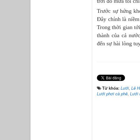
trời đổ mưa tôi ch
Trước sự hứng kh
Đây chính là niềm 
Trong thời gian tớ
thành của cả nướ
đến sự hài lòng tu
Từ khóa:
Lưới
,
Lê H
Lưới phơi cà phê
,
Lưới