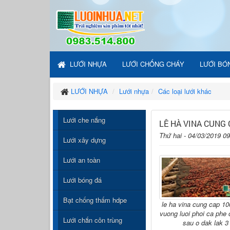
LƯỚI NHỰA
LƯỚI CHỐNG CHÁY
LƯỚI BÓ
LƯỚI NHỰA
Lưới nhựa
Các loại lưới khác
Lưới che nắng
LÊ HÀ VINA CUNG 
Thứ hai - 04/03/2019 0
Lưới xây dựng
Lưới an toàn
Lưới bóng đá
Bạt chống thấm hdpe
le ha vina cung cap 1
vuong luoi phoi ca phe
Lưới chắn côn trùng
sau o dak lak 3