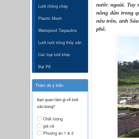
nước ngoài. Tuy 
Lưới chống cháy
nông dân trong q
Plastic Mesh
nêu trên, anh Sáu
phê
.
Waterproof Tarpaulins
Lưới nuôi trồng thủy sản
Các loại lưới khác
Bạt PE
Thăm dò ý kiến
Bạn quan tâm gì về lưới
sân bóng?
Chất lượng
giá cả
Phương án 1 & 2