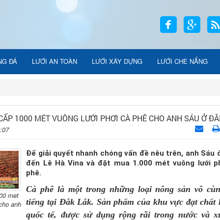
NG ĐÁ
LƯỚI AN TOÀN
LƯỚI XÂY DỰNG
LƯỚI CHE NẮNG
CẤP 1000 MÉT VUÔNG LƯỚI PHƠI CÀ PHÊ CHO ANH SÁU Ở ĐĂ
9:07
Để giải quyết nhanh chóng vấn đề nêu trên, anh Sáu 
đến Lê Hà Vina và đặt mua 1.000 mét vuông lưới p
phê.
Cà phê là một trong những loại nông sản vô cùn
000 met
tiếng tại Đắk Lắk. Sản phẩm của khu vực đạt chất
 cho anh
quốc tế, được sử dụng rộng rãi trong nước và xu