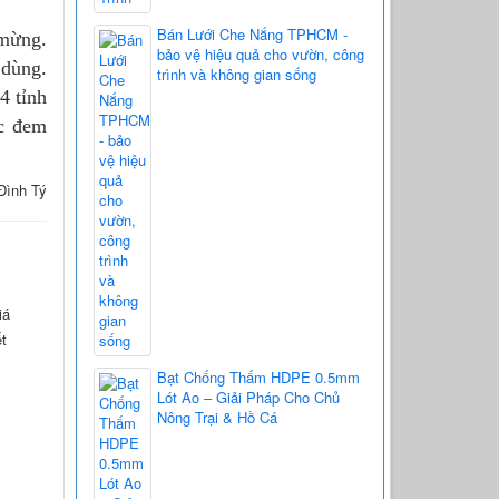
Bán Lưới Che Nắng TPHCM -
 mừng.
bảo vệ hiệu quả cho vườn, công
 dùng.
trình và không gian sống
4 tỉnh
ục đem
 Đình Tý
iá
ết
Bạt Chống Thấm HDPE 0.5mm
Lót Ao – Giải Pháp Cho Chủ
Nông Trại & Hồ Cá