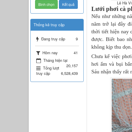
Lê Hà Vi
Lưới phơi cà p
Nếu như những năm
năm trở lại đây đ
Thống kê truy cập
thời tiết hiện nay
Đang truy cập
9
được. Biết bao nh
không kịp thu dọn
Hôm nay
41
Chưa kể việc phơi
Tháng hiện tại
hơi ẩm và bụi bẩn
20,157
Tổng lượt
Sáu nhận thấy rất 
truy cập
6,528,439