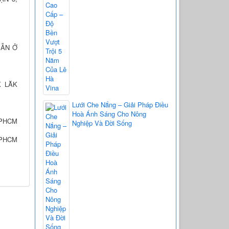
MẪN Ở
K LĂK
Lưới Che Nắng – Giải Pháp Điều
Hoà Ánh Sáng Cho Nông
TPHCM
Nghiệp Và Đời Sống
PHCM