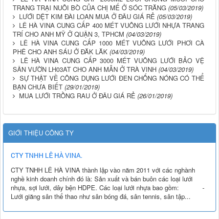
TRANG TRẠI NUÔI BÒ CỦA CHỊ MẾ Ở SÓC TRĂNG
(05/03/2019)
LƯỚI DỆT KIM ĐÀI LOAN MUA Ở ĐÂU GIÁ RẺ
(05/03/2019)
LÊ HÀ VINA CUNG CẤP 400 MÉT VUÔNG LƯỚI NHỰA TRANG
TRÍ CHO ANH MỸ Ở QUẬN 3, TPHCM
(04/03/2019)
LÊ HÀ VINA CUNG CẤP 1000 MÉT VUÔNG LƯỚI PHƠI CÀ
PHÊ CHO ANH SÁU Ở ĐĂK LĂK
(04/03/2019)
LÊ HÀ VINA CUNG CẤP 3000 MÉT VUÔNG LƯỚI BẢO VỆ
SÂN VƯỜN LH03AT CHO ANH MẪN Ở TRÀ VINH
(04/03/2019)
SỰ THẬT VỀ CÔNG DỤNG LƯỚI ĐEN CHỐNG NÓNG CÓ THỂ
BẠN CHƯA BIẾT
(29/01/2019)
MUA LƯỚI TRỒNG RAU Ở ĐÂU GIÁ RẺ
(26/01/2019)
GIỚI THIỆU CÔNG TY
CTY TNHH LÊ HÀ VINA.
CTY TNHH LÊ HÀ VINA thành lập vào năm 2011 với các nghành
nghề kinh doanh chính đó là: Sản xuất và bán buôn các loại lưới
nhựa, sợi lưới, dây bện HDPE. Các loại lưới nhựa bao gồm: -
Lưới giăng sân thể thao như sân bóng đá, sân tennis, sân tập...