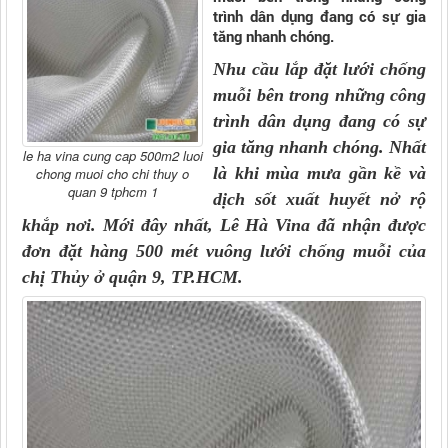
trình dân dụng đang có sự gia
tăng nhanh chóng.
Nhu cầu lắp đặt
lưới chống
muỗi
bên trong những công
trình dân dụng đang có sự
gia tăng nhanh chóng. Nhất
le ha vina cung cap 500m2 luoi
là khi mùa mưa gần kề và
chong muoi cho chi thuy o
quan 9 tphcm 1
dịch sốt xuất huyết nở rộ
khắp nơi. Mới đây nhất,
Lê Hà Vina
đã nhận được
đơn đặt hàng 500 mét vuông
lưới chống muỗi
của
chị Thủy ở quận 9, TP.HCM.