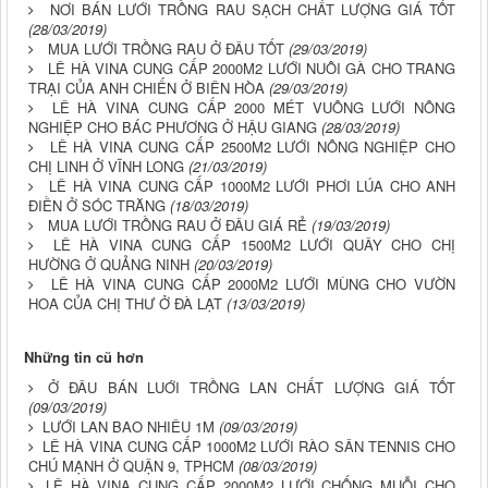
NƠI BÁN LƯỚI TRỒNG RAU SẠCH CHẤT LƯỢNG GIÁ TỐT
(28/03/2019)
MUA LƯỚI TRỒNG RAU Ở ĐÂU TỐT
(29/03/2019)
LÊ HÀ VINA CUNG CẤP 2000M2 LƯỚI NUÔI GÀ CHO TRANG
TRẠI CỦA ANH CHIẾN Ở BIÊN HÒA
(29/03/2019)
LÊ HÀ VINA CUNG CẤP 2000 MÉT VUÔNG LƯỚI NÔNG
NGHIỆP CHO BÁC PHƯƠNG Ở HẬU GIANG
(28/03/2019)
LÊ HÀ VINA CUNG CẤP 2500M2 LƯỚI NÔNG NGHIỆP CHO
CHỊ LINH Ở VĨNH LONG
(21/03/2019)
LÊ HÀ VINA CUNG CẤP 1000M2 LƯỚI PHƠI LÚA CHO ANH
ĐIỀN Ở SÓC TRĂNG
(18/03/2019)
MUA LƯỚI TRỒNG RAU Ở ĐÂU GIÁ RẺ
(19/03/2019)
LÊ HÀ VINA CUNG CẤP 1500M2 LƯỚI QUÂY CHO CHỊ
HƯỜNG Ở QUẢNG NINH
(20/03/2019)
LÊ HÀ VINA CUNG CẤP 2000M2 LƯỚI MÙNG CHO VƯỜN
HOA CỦA CHỊ THƯ Ở ĐÀ LẠT
(13/03/2019)
Những tin cũ hơn
Ở ĐÂU BÁN LUỚI TRỒNG LAN CHẤT LƯỢNG GIÁ TỐT
(09/03/2019)
LƯỚI LAN BAO NHIÊU 1M
(09/03/2019)
LÊ HÀ VINA CUNG CẤP 1000M2 LƯỚI RÀO SÂN TENNIS CHO
CHÚ MẠNH Ở QUẬN 9, TPHCM
(08/03/2019)
LÊ HÀ VINA CUNG CẤP 2000M2 LƯỚI CHỐNG MUỖI CHO