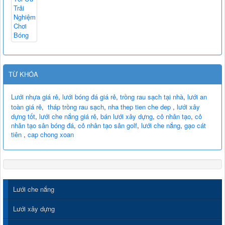
TỪ KHÓA
Lưới nhựa giá rẻ
,
lưới bóng đá giá rẻ
,
trồng rau sạch tại nhà
,
lưới an
toàn giá rẻ
,
tháp trồng rau sạch
,
nha thep tien che dep
,
lưới xây
dựng tốt
,
lưới che nắng giá rẻ
,
bán lưới xây dựng
,
cỏ nhân tạo
,
cỏ
nhân tạo sân bóng đá
,
cỏ nhân tạo sân golf
,
lưới che nắng
,
gạo cát
tiên
,
cap chong xoan
Lưới che nắng
Lưới xây dựng