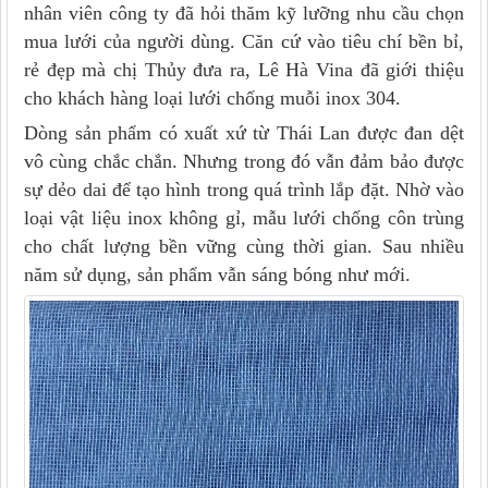
nhân viên công ty đã hỏi thăm kỹ lưỡng nhu cầu chọn
mua lưới của người dùng. Căn cứ vào tiêu chí bền bỉ,
rẻ đẹp mà chị Thủy đưa ra, Lê Hà Vina đã giới thiệu
cho khách hàng loại lưới chống muỗi inox 304.
Dòng sản phẩm có xuất xứ từ Thái Lan được đan dệt
vô cùng chắc chắn. Nhưng trong đó vẫn đảm bảo được
sự dẻo dai để tạo hình trong quá trình lắp đặt. Nhờ vào
loại vật liệu inox không gỉ, mẫu lưới chống côn trùng
cho chất lượng bền vững cùng thời gian. Sau nhiều
năm sử dụng, sản phẩm vẫn sáng bóng như mới.