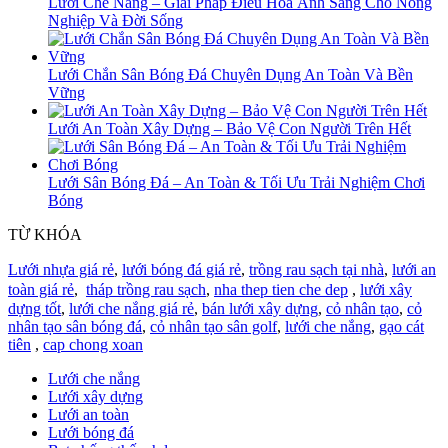
Lưới Che Nắng – Giải Pháp Điều Hoà Ánh Sáng Cho Nông
Nghiệp Và Đời Sống
Lưới Chắn Sân Bóng Đá Chuyên Dụng An Toàn Và Bền
Vững
Lưới An Toàn Xây Dựng – Bảo Vệ Con Người Trên Hết
Lưới Sân Bóng Đá – An Toàn & Tối Ưu Trải Nghiệm Chơi
Bóng
TỪ KHÓA
Lưới nhựa giá rẻ
,
lưới bóng đá giá rẻ
,
trồng rau sạch tại nhà
,
lưới an
toàn giá rẻ
,
tháp trồng rau sạch
,
nha thep tien che dep
,
lưới xây
dựng tốt
,
lưới che nắng giá rẻ
,
bán lưới xây dựng
,
cỏ nhân tạo
,
cỏ
nhân tạo sân bóng đá
,
cỏ nhân tạo sân golf
,
lưới che nắng
,
gạo cát
tiên
,
cap chong xoan
Lưới che nắng
Lưới xây dựng
Lưới an toàn
Lưới bóng đá