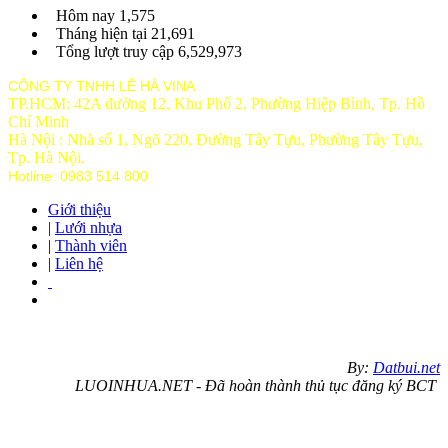
Hôm nay
1,575
Tháng hiện tại
21,691
Tổng lượt truy cập
6,529,973
CÔNG TY TNHH LÊ HÀ VINA
TP.HCM: 42A đường 12, Khu Phố 2, Phường Hiệp Bình, Tp. Hồ
Chí Minh
Hà Nội : Nhà số 1, Ngõ 220, Đường Tây Tựu, Phường Tây Tựu,
Tp
. Hà Nội.
Hotline: 0983 514 800
Giới thiệu
|
Lưới nhựa
|
Thành viên
|
Liên hệ
By:
Datbui.net
LUOINHUA.NET - Đã hoàn thành thủ tục đăng ký BCT