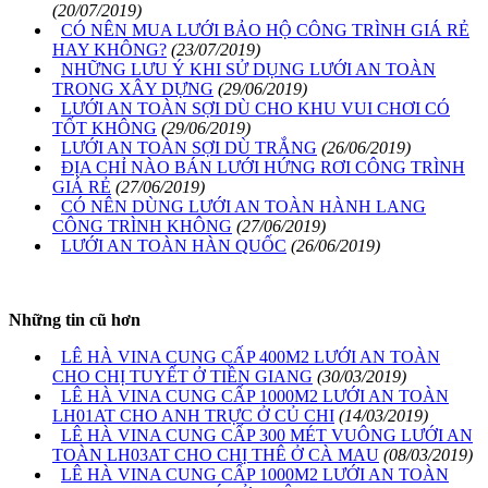
(20/07/2019)
CÓ NÊN MUA LƯỚI BẢO HỘ CÔNG TRÌNH GIÁ RẺ
HAY KHÔNG?
(23/07/2019)
NHỮNG LƯU Ý KHI SỬ DỤNG LƯỚI AN TOÀN
TRONG XÂY DỰNG
(29/06/2019)
LƯỚI AN TOÀN SỢI DÙ CHO KHU VUI CHƠI CÓ
TỐT KHÔNG
(29/06/2019)
LƯỚI AN TOÀN SỢI DÙ TRẮNG
(26/06/2019)
ĐỊA CHỈ NÀO BÁN LƯỚI HỨNG RƠI CÔNG TRÌNH
GIÁ RẺ
(27/06/2019)
CÓ NÊN DÙNG LƯỚI AN TOÀN HÀNH LANG
CÔNG TRÌNH KHÔNG
(27/06/2019)
LƯỚI AN TOÀN HÀN QUỐC
(26/06/2019)
Những tin cũ hơn
LÊ HÀ VINA CUNG CẤP 400M2 LƯỚI AN TOÀN
CHO CHỊ TUYẾT Ở TIỀN GIANG
(30/03/2019)
LÊ HÀ VINA CUNG CẤP 1000M2 LƯỚI AN TOÀN
LH01AT CHO ANH TRỰC Ở CỦ CHI
(14/03/2019)
LÊ HÀ VINA CUNG CẤP 300 MÉT VUÔNG LƯỚI AN
TOÀN LH03AT CHO CHỊ THÊ Ở CÀ MAU
(08/03/2019)
LÊ HÀ VINA CUNG CẤP 1000M2 LƯỚI AN TOÀN