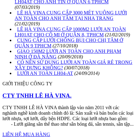
LH04AT CHO ANH TÍN Ở QUẬN 6 TPHCM
(07/03/2019)
LÊ HÀ VINA CUNG CẤP 3000 MÉT VUÔNG LƯỚI
AN TOÀN CHO ANH TÂM TẠI NHA TRANG
(21/02/2019)
LÊ HÀ VINA CUNG CẤP 1000M2 LƯỚI AN TOÀN
LH01AT CHO CÔ MI Ở QUẬN 8, TPHCM
(21/02/2019)
CUNG CẤP LƯỚI CHỐNG BỤI CHO CHỊ TÂM Ở
QUẬN 9 TPHCM
(27/10/2018)
GIAO 150M2 LƯỚI AN TOÀN CHO ANH PHẠM
NINH Ở ĐÀ NẴNG
(20/09/2018)
CÓ NÊN SỬ DỤNG LƯỚI AN TOÀN GIÁ RẺ TRONG
XÂY DỰNG KHÔNG?
(30/07/2018)
LƯỚI AN TOÀN LH04-AT
(24/09/2014)
GIỚI THIỆU CÔNG TY
CTY TNHH LÊ HÀ VINA.
CTY TNHH LÊ HÀ VINA thành lập vào năm 2011 với các
nghành nghề kinh doanh chính đó là: Sản xuất và bán buôn các loại
lưới nhựa, sợi lưới, dây bện HDPE. Các loại lưới nhựa bao gồm:
- Lưới giăng sân thể thao như sân bóng đá, sân tennis, sân tập...
LIÊN HỆ MUA HÀNG