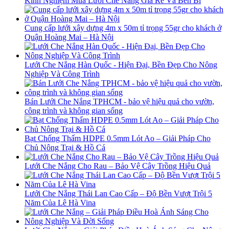
Kinh Nghiệm Mua Lưới Che Nắng Giá Rẻ Và Bền Bỉ
Cung cấp lưới xây dựng 4m x 50m tỉ trọng 55gr cho khách ở
Quận Hoàng Mai – Hà Nội
Lưới Che Nắng Hàn Quốc - Hiện Đại, Bền Đẹp Cho Nông
Nghiệp Và Công Trình
Bán Lưới Che Nắng TPHCM - bảo vệ hiệu quả cho vườn,
công trình và không gian sống
Bạt Chống Thấm HDPE 0.5mm Lót Ao – Giải Pháp Cho
Chủ Nông Trại & Hồ Cá
Lưới Che Nắng Cho Rau – Bảo Vệ Cây Trồng Hiệu Quả
Lưới Che Nắng Thái Lan Cao Cấp – Độ Bền Vượt Trội 5
Năm Của Lê Hà Vina