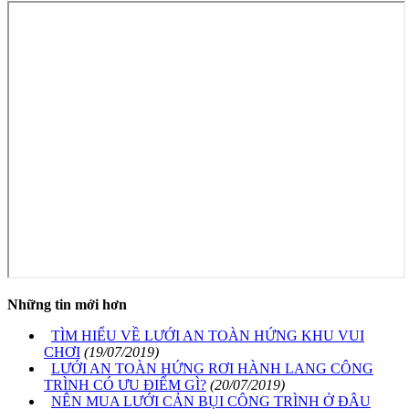
Những tin mới hơn
TÌM HIỂU VỀ LƯỚI AN TOÀN HỨNG KHU VUI
CHƠI
(19/07/2019)
LƯỚI AN TOÀN HỨNG RƠI HÀNH LANG CÔNG
TRÌNH CÓ ƯU ĐIỂM GÌ?
(20/07/2019)
NÊN MUA LƯỚI CẢN BỤI CÔNG TRÌNH Ở ĐÂU