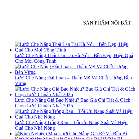
SẢN PHẨM NỔI BẬT
Lưới Che Nắng Thái Lan Tại Hà Nội – Bền Đẹp, Hiệu Quả
Cho Mọi Công Trình
Lưới Che Nắng Đài Loan – Thẩm Mỹ Và Chất Lượng Bền
Vững
Lưới Che Nắng Giá Bao Nhiêu? Báo Giá Chi Tiết & Cách
Chọn Lưới Chuẩn Nhất 2025
Lưới Che Nắng Trồng Rau – Tối Ưu Năng Suất Và Hiệu
Quả Cho Nhà Nông