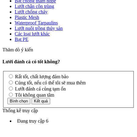
Bạt chống thấm hdpe
Lưới chắn côn trùng
Lưới chống cháy
Plastic Mesh
Waterproof Tarpaulins
Lưới nuôi trồng thủy sản
Các loại lưới khác
Bạt PE
Thăm dò ý kiến
Lưới đánh cá có tốt không?
Rất tốt, chất lượng đảm bảo
Củng tốt, nếu có thể tôi sẽ mua thêm
Lưới đánh cá củng tạm ổn
Tôi không quan tâm
Thống kê truy cập
Đang truy cập
6