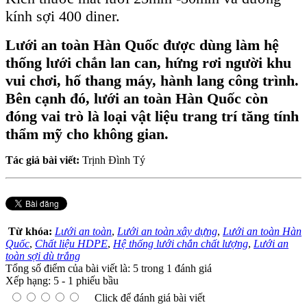
kính sợi 400 diner.
Lưới an toàn Hàn Quốc được dùng làm hệ
thống lưới chắn lan can, hứng rơi người khu
vui chơi, hố thang máy, hành lang công trình.
Bên cạnh đó, lưới an toàn Hàn Quốc còn
đóng vai trò là loại vật liệu trang trí tăng tính
thẩm mỹ cho không gian.
Tác giả bài viết:
Trịnh Đình Tý
Từ khóa:
Lưới an toàn
,
Lưới an toàn xây dựng
,
Lưới an toàn Hàn
Quốc
,
Chất liệu HDPE
,
Hệ thống lưới chắn chất lượng
,
Lưới an
toàn sợi dù trắng
Tổng số điểm của bài viết là: 5 trong 1 đánh giá
Xếp hạng:
5
-
1
phiếu bầu
Click để đánh giá bài viết