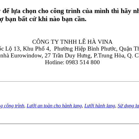
 để lựa chọn cho công trình của mình thì hãy n
rợ bạn bất cứ khi nào bạn cần.
CÔNG TY TNHH LÊ HÀ VINA
 Lộ 13, Khu Phố 4,  Phường Hiệp Bình Phước, Quận T
 nhà Eurowindow, 27 Trần Duy Hưng, P.Trung Hòa, Q. C
Hotline: 0983 514 800
g công trình
,
Lưới an toàn cho hành lang
,
Lưới hành lang
,
Sử dụng lư