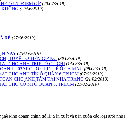
H CÓ ƯU ĐIỂM GÌ?
(20/07/2019)
T KHÔNG
(29/06/2019)
IÁ RẺ
(27/06/2019)
ỆN NAY
(25/05/2019)
CHỊ TUYẾT Ở TIỀN GIANG
(30/03/2019)
1AT CHO ANH TRỰC Ở CỦ CHI
(14/03/2019)
TOÀN LH03AT CHO CHỊ THÊ Ở CÀ MAU
(08/03/2019)
04AT CHO ANH TÍN Ở QUẬN 6 TPHCM
(07/03/2019)
N TOÀN CHO ANH TÂM TẠI NHA TRANG
(21/02/2019)
1AT CHO CÔ MI Ở QUẬN 8, TPHCM
(21/02/2019)
 kinh doanh chính đó là: Sản xuất và bán buôn các loại lưới nhự