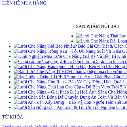
LIÊN HỆ MUA HÀNG
SẢN PHẨM NỔI BẬT
Kinh
Lư
Lư
TỪ KHÓA
Lưới nhựa giá rẻ
,
lưới bóng đá giá rẻ
,
trồng rau sạch tại nhà
,
lưới an t