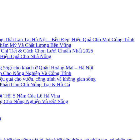
g Thái Lan Tại Hà Nội – Bền Đẹp, Hiệu Quả Cho Mọi Công Trình
Thẩm Mỹ Và Chất Lượng Bền Vững
 Chi Tiết & Cách Chọn Lưới Chuẩn Nhất 2025
à Hiệu Quả Cho Nhà Nông
ng 55gr cho khách ở Quận Hoàng Mai – Hà Nội
ẹp Cho Nông Nghiệp Và Công Trình
 quả cho vườn, công trình và không gian sống
 Pháp Cho Chủ Nông Trại & Hồ Cá
t Trội 5 Năm Của Lê Hà Vina
ng Cho Nông Nghiệp Và Đời Sống
g
t
,
lưới che nắng giá rẻ
,
bán lưới xây dựng
,
cỏ nhân tạo
,
cỏ nhân tạo