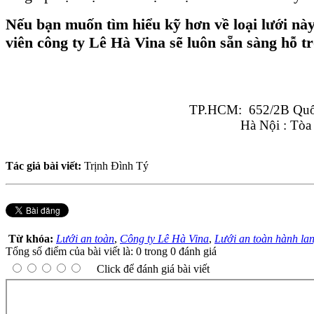
Nếu bạn muốn tìm hiểu kỹ hơn về loại lưới này
viên công ty Lê Hà Vina sẽ luôn sẵn sàng hỗ t
TP.HCM:  652/2B Quốc
Hà Nội : Tòa
Tác giả bài viết:
Trịnh Đình Tý
Từ khóa:
Lưới an toàn
,
Công ty Lê Hà Vina
,
Lưới an toàn hành lan
Tổng số điểm của bài viết là: 0 trong 0 đánh giá
Click để đánh giá bài viết