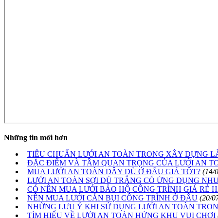
Những tin mới hơn
TIÊU CHUẨN LƯỚI AN TOÀN TRONG XÂY DỰNG LÀ
ĐẶC ĐIỂM VÀ TẦM QUAN TRỌNG CỦA LƯỚI AN T
MUA LƯỚI AN TOÀN DÂY DÙ Ở ĐÂU GIÁ TỐT?
(14/
LƯỚI AN TOÀN SỢI DÙ TRẮNG CÓ ỨNG DỤNG NHƯ
CÓ NÊN MUA LƯỚI BẢO HỘ CÔNG TRÌNH GIÁ RẺ 
NÊN MUA LƯỚI CẢN BỤI CÔNG TRÌNH Ở ĐÂU
(20/0
NHỮNG LƯU Ý KHI SỬ DỤNG LƯỚI AN TOÀN TRO
TÌM HIỂU VỀ LƯỚI AN TOÀN HỨNG KHU VUI CHƠI