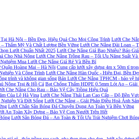
Lưới Che Nắn
Lưới Che Nắng Đài Loan – 
Lưới Che Nắng Giá Bao Nhiêu? Báo Giá
Lưới Che Nắng Trồng Rau – Tối Ưu Năng Suất V
 Nghiệm Mua Lưới Che Nắng Giá Rẻ Và Bền Bỉ
Cung cấp lưới xây dựng 4m x 50m tỉ trọ
Lưới Che Nắng Hàn Quốc - Hiện Đại, Bền Đ
Bán Lưới Che Nắng TPHCM - bảo vệ hiệu
Bạt Chống Thấm HDPE 0.5mm Lót Ao – Giải
ới Che Nắng Cho Rau – Bảo Vệ Cây Trồng Hiệu Quả
Lưới Che Nắng Thái Lan Cao Cấp – Độ Bền Vượ
Lưới Che Nắng – Giải Pháp Điều Hoà Ánh Sá
Lưới Chắn Sân Bóng Đá Chuyên Dụng An Toàn Và Bền Vững
ới An Toàn Xây Dựng – Bảo Vệ Con Người Trên Hết
Lưới Sân Bóng Đá – An Toàn & Tối Ưu Trải Nghiệm Chơi Bón
oàn giá rẻ
,
tháp trồng rau sạch
,
nha thep tien che dep
,
lưới xây dựng tố