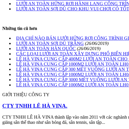
LƯỚI AN TOÀN HỨNG RƠI HÀNH LANG CÔNG TRÌN
LƯỚI AN TOÀN SỢI DÙ CHO KHU VUI CHƠI CÓ TỐ
Những tin cũ hơn
ĐỊA CHỈ NÀO BÁN LƯỚI HỨNG RƠI CÔNG TRÌNH G
LƯỚI AN TOÀN SỢI DÙ TRẮNG
(26/06/2019)
LƯỚI AN TOÀN HÀN QUỐC
(26/06/2019)
CÁC LOẠI LƯỚI AN TOÀN XÂY DỰNG PHỔ BIẾN HI
LÊ HÀ VINA CUNG CẤP 400M2 LƯỚI AN TOÀN CHO 
LÊ HÀ VINA CUNG CẤP 1000M2 LƯỚI AN TOÀN LH0
LÊ HÀ VINA CUNG CẤP 300 MÉT VUÔNG LƯỚI AN 
LÊ HÀ VINA CUNG CẤP 1000M2 LƯỚI AN TOÀN LH
LÊ HÀ VINA CUNG CẤP 3000 MÉT VUÔNG LƯỚI A
LÊ HÀ VINA CUNG CẤP 1000M2 LƯỚI AN TOÀN LH0
GIỚI THIỆU CÔNG TY
CTY TNHH LÊ HÀ VINA.
CTY TNHH LÊ HÀ VINA thành lập vào năm 2011 với các nghành nghề
giăng sân thể thao như sân bóng đá, sân tennis, sân tập...