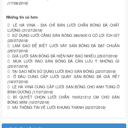
(17/08/2019)
Những tin cũ hơn
LÊ HÀ VINA - ĐỊA CHỈ BÁN LƯỚI CHẮN BÓNG ĐÁ CHẤT
LƯỢNG
(31/07/2019)
SỬ DỤNG LƯỚI CĂNG SÂN BÓNG 380/60X13 CÓ LỢI ÍCH GÌ?
(25/07/2019)
LÀM SAO ĐỂ BIẾT LƯỚI VÂY SÂN BÓNG ĐÁ ĐẠT CHUẨN
(25/07/2019)
GIÁ LƯỚI SÂN BÓNG ĐÁ HIỆN NAY BAO NHIÊU
(25/07/2019)
MUA LƯỚI RÀO SÂN BÓNG ĐÁ CẦN LƯU Ý NHỮNG GÌ
(23/07/2019)
TẠI SAO NÊN SỬ DỤNG LƯỚI BAO SÂN BÓNG
(22/07/2019)
Ở ĐÂU CUNG CẤP LƯỚI QUÂY SÂN BÓNG ĐÁ GIÁ RẺ?
(19/07/2019)
LÊ HÀ VINA CUNG CẤP LƯỚI SÂN BÓNG CHO ANH TÙNG Ở
BÌNH DƯƠNG
(17/07/2019)
BÍ QUYẾT CHỌN LƯỚI CHẮN 700X21X12 CM CHO SÂN
BÓNG MINI
(10/07/2019)
VÀI THÔNG TIN VỀ LƯỚI KHUNG THÀNH
(02/07/2019)