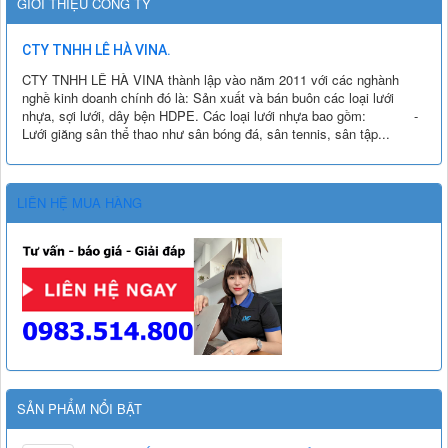
GIỚI THIỆU CÔNG TY
CTY TNHH LÊ HÀ VINA.
CTY TNHH LÊ HÀ VINA thành lập vào năm 2011 với các nghành
nghề kinh doanh chính đó là: Sản xuất và bán buôn các loại lưới
nhựa, sợi lưới, dây bện HDPE. Các loại lưới nhựa bao gồm: -
Lưới giăng sân thể thao như sân bóng đá, sân tennis, sân tập...
LIÊN HỆ MUA HÀNG
SẢN PHẨM NỔI BẬT