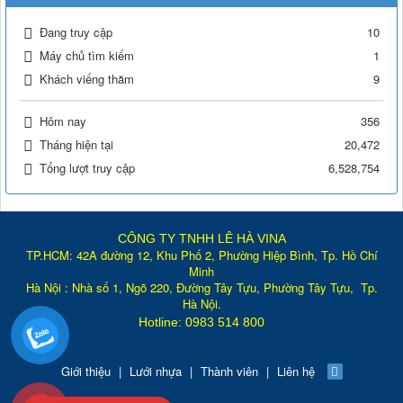
Đang truy cập
10
Máy chủ tìm kiếm
1
Khách viếng thăm
9
Hôm nay
356
Tháng hiện tại
20,472
Tổng lượt truy cập
6,528,754
CÔNG TY TNHH LÊ HÀ VINA
TP.HCM: 42A đường 12, Khu Phố 2, Phường Hiệp Bình, Tp. Hồ Chí
Minh
Hà Nội : Nhà số 1, Ngõ 220, Đường Tây Tựu, Phường Tây Tựu, Tp
.
Hà Nội.
Hotline: 0983 514 800
Giới thiệu
|
Lưới nhựa
|
Thành viên
|
Liên hệ