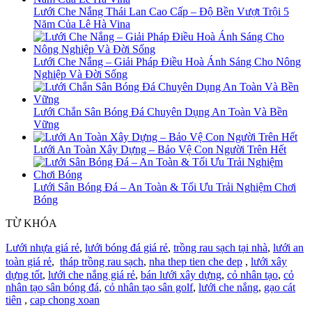
Lưới Che Nắng Thái Lan Cao Cấp – Độ Bền Vượt Trội 5
Năm Của Lê Hà Vina
Lưới Che Nắng – Giải Pháp Điều Hoà Ánh Sáng Cho Nông
Nghiệp Và Đời Sống
Lưới Chắn Sân Bóng Đá Chuyên Dụng An Toàn Và Bền
Vững
Lưới An Toàn Xây Dựng – Bảo Vệ Con Người Trên Hết
Lưới Sân Bóng Đá – An Toàn & Tối Ưu Trải Nghiệm Chơi
Bóng
TỪ KHÓA
Lưới nhựa giá rẻ
,
lưới bóng đá giá rẻ
,
trồng rau sạch tại nhà
,
lưới an
toàn giá rẻ
,
tháp trồng rau sạch
,
nha thep tien che dep
,
lưới xây
dựng tốt
,
lưới che nắng giá rẻ
,
bán lưới xây dựng
,
cỏ nhân tạo
,
cỏ
nhân tạo sân bóng đá
,
cỏ nhân tạo sân golf
,
lưới che nắng
,
gạo cát
tiên
,
cap chong xoan