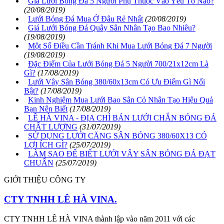
Giá Lưới Bóng Đá 5 Người Phụ Thuộc Vào Yếu Tố Nào?
(20/08/2019)
Lưới Bóng Đá Mua Ở Đâu Rẻ Nhất
(20/08/2019)
Giá Lưới Bóng Đá Quây Sân Nhân Tạo Bao Nhiêu?
(19/08/2019)
Một Số Điều Cần Tránh Khi Mua Lưới Bóng Đá 7 Người
(19/08/2019)
Đặc Điểm Của Lưới Bóng Đá 5 Người 700/21x12cm Là
Gì?
(17/08/2019)
Lưới Vây Sân Bóng 380/60x13cm Có Ưu Điểm Gì Nổi
Bật?
(17/08/2019)
Kinh Nghiệm Mua Lưới Bao Sân Cỏ Nhân Tạo Hiệu Quả
Bạn Nên Biết
(17/08/2019)
LÊ HÀ VINA - ĐỊA CHỈ BÁN LƯỚI CHẮN BÓNG ĐÁ
CHẤT LƯỢNG
(31/07/2019)
SỬ DỤNG LƯỚI CĂNG SÂN BÓNG 380/60X13 CÓ
LỢI ÍCH GÌ?
(25/07/2019)
LÀM SAO ĐỂ BIẾT LƯỚI VÂY SÂN BÓNG ĐÁ ĐẠT
CHUẨN
(25/07/2019)
GIỚI THIỆU CÔNG TY
CTY TNHH LÊ HÀ VINA.
CTY TNHH LÊ HÀ VINA thành lập vào năm 2011 với các