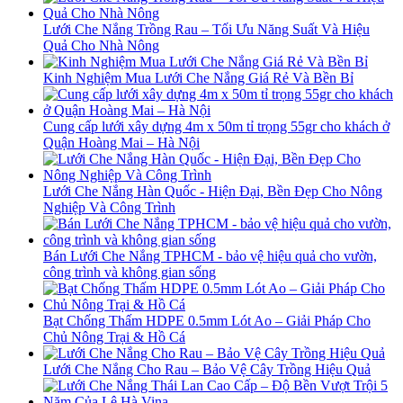
Lưới Che Nắng Trồng Rau – Tối Ưu Năng Suất Và Hiệu
Quả Cho Nhà Nông
Kinh Nghiệm Mua Lưới Che Nắng Giá Rẻ Và Bền Bỉ
Cung cấp lưới xây dựng 4m x 50m tỉ trọng 55gr cho khách ở
Quận Hoàng Mai – Hà Nội
Lưới Che Nắng Hàn Quốc - Hiện Đại, Bền Đẹp Cho Nông
Nghiệp Và Công Trình
Bán Lưới Che Nắng TPHCM - bảo vệ hiệu quả cho vườn,
công trình và không gian sống
Bạt Chống Thấm HDPE 0.5mm Lót Ao – Giải Pháp Cho
Chủ Nông Trại & Hồ Cá
Lưới Che Nắng Cho Rau – Bảo Vệ Cây Trồng Hiệu Quả