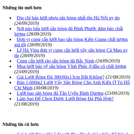
Những tin mới hơn
Địa chỉ bán lưới nhựa sân bóng nhất tận Hà Nội uy tín
(24/09/2019)
Nơi nào bán lưới sân bóng đá Bình Phước đảm bảo chất
lượng
(28/09/2019)
Đơn vị cung cấp lưới bao sân bóng Kiên Giang chất lượng
giá tốt
(28/09/2019)
Lê Hà Vina đơn vị cung cấp lưới vây sân bóng Cà Mau uy
tín
(28/09/2019)
Cung cấp lưới rào sân bóng đá Bắc Ninh
(24/09/2019)
Mua lưới bảo vệ sân bóng Vĩnh Phúc ở đâu có chất lượng
(23/09/2019)
Giá Lưới Bóng Đá 380/60x13cm Đắt Không?
(21/08/2019)
Bán 1.600m2 Lưới Vây Sân Bóng Cho Anh Kiên Ở Tp Hồ
Chí Minh
(30/08/2019)
Lưới bao sân bóng đá Tân Uyên Bình Dương
(23/09/2019)
Làm Sao Để Chọn Được Lưới Bóng Đá Phù Hợp?
(21/08/2019)
Những tin cũ hơn