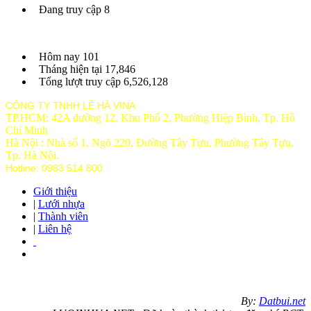
Đang truy cập
8
Hôm nay
101
Tháng hiện tại
17,846
Tổng lượt truy cập
6,526,128
CÔNG TY TNHH LÊ HÀ VINA
TP.HCM: 42A đường 12, Khu Phố 2, Phường Hiệp Bình, Tp. Hồ
Chí Minh
Hà Nội : Nhà số 1, Ngõ 220, Đường Tây Tựu, Phường Tây Tựu,
Tp
. Hà Nội.
Hotline: 0983 514 800
Giới thiệu
|
Lưới nhựa
|
Thành viên
|
Liên hệ
By:
Datbui.net