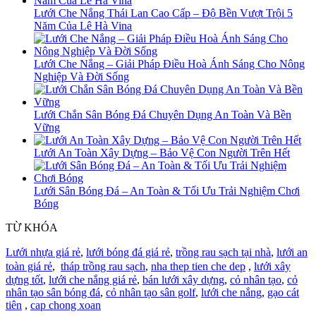
Lưới Che Nắng Thái Lan Cao Cấp – Độ Bền Vượt Trội 5
Năm Của Lê Hà Vina
Lưới Che Nắng – Giải Pháp Điều Hoà Ánh Sáng Cho Nông
Nghiệp Và Đời Sống
Lưới Chắn Sân Bóng Đá Chuyên Dụng An Toàn Và Bền
Vững
Lưới An Toàn Xây Dựng – Bảo Vệ Con Người Trên Hết
Lưới Sân Bóng Đá – An Toàn & Tối Ưu Trải Nghiệm Chơi
Bóng
TỪ KHÓA
Lưới nhựa giá rẻ
,
lưới bóng đá giá rẻ
,
trồng rau sạch tại nhà
,
lưới an
toàn giá rẻ
,
tháp trồng rau sạch
,
nha thep tien che dep
,
lưới xây
dựng tốt
,
lưới che nắng giá rẻ
,
bán lưới xây dựng
,
cỏ nhân tạo
,
cỏ
nhân tạo sân bóng đá
,
cỏ nhân tạo sân golf
,
lưới che nắng
,
gạo cát
tiên
,
cap chong xoan