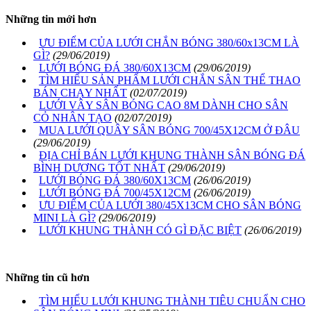
Những tin mới hơn
ƯU ĐIỂM CỦA LƯỚI CHẮN BÓNG 380/60x13CM LÀ
GÌ?
(29/06/2019)
LƯỚI BÓNG ĐÁ 380/60X13CM
(29/06/2019)
TÌM HIỂU SẢN PHẨM LƯỚI CHẮN SÂN THỂ THAO
BÁN CHẠY NHẤT
(02/07/2019)
LƯỚI VÂY SÂN BÓNG CAO 8M DÀNH CHO SÂN
CỎ NHÂN TẠO
(02/07/2019)
MUA LƯỚI QUÂY SÂN BÓNG 700/45X12CM Ở ĐÂU
(29/06/2019)
ĐỊA CHỈ BÁN LƯỚI KHUNG THÀNH SÂN BÓNG ĐÁ
BÌNH DƯƠNG TỐT NHẤT
(29/06/2019)
LƯỚI BÓNG ĐÁ 380/60X13CM
(26/06/2019)
LƯỚI BÓNG ĐÁ 700/45X12CM
(26/06/2019)
ƯU ĐIỂM CỦA LƯỚI 380/45X13CM CHO SÂN BÓNG
MINI LÀ GÌ?
(29/06/2019)
LƯỚI KHUNG THÀNH CÓ GÌ ĐẶC BIỆT
(26/06/2019)
Những tin cũ hơn
TÌM HIỂU LƯỚI KHUNG THÀNH TIÊU CHUẨN CHO