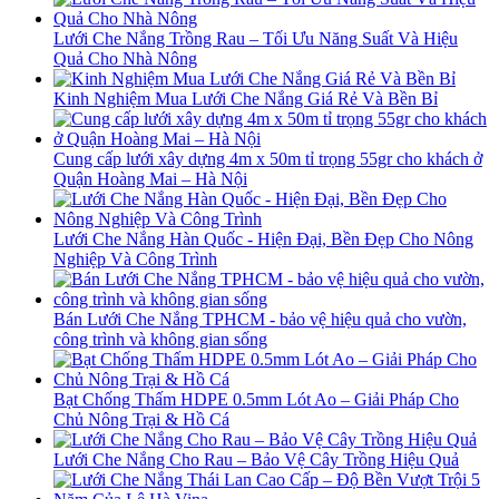
Lưới Che Nắng Trồng Rau – Tối Ưu Năng Suất Và Hiệu
Quả Cho Nhà Nông
Kinh Nghiệm Mua Lưới Che Nắng Giá Rẻ Và Bền Bỉ
Cung cấp lưới xây dựng 4m x 50m tỉ trọng 55gr cho khách ở
Quận Hoàng Mai – Hà Nội
Lưới Che Nắng Hàn Quốc - Hiện Đại, Bền Đẹp Cho Nông
Nghiệp Và Công Trình
Bán Lưới Che Nắng TPHCM - bảo vệ hiệu quả cho vườn,
công trình và không gian sống
Bạt Chống Thấm HDPE 0.5mm Lót Ao – Giải Pháp Cho
Chủ Nông Trại & Hồ Cá
Lưới Che Nắng Cho Rau – Bảo Vệ Cây Trồng Hiệu Quả