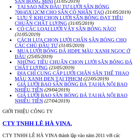
SÂN BÓNG MINI
(31/05/2019)
TẠI SAO NÊN ĐẦU TƯ LƯỚI SÂN BÓNG
700/45X12CM CHO SÂN CỎ NHÂN TẠO
(31/05/2019)
LƯU Ý KHI CHỌN LƯỚI SÂN BÓNG ĐẠT TIÊU
CHUẨN CHẤT LƯỢNG
(31/05/2019)
CÓ CÁC LOẠI LƯỚI VÂY SÂN BÓNG NÀO?
(31/05/2019)
CÁCH LỰA CHỌN LƯỚI CHẮN SÂN BÓNG CHO
CÁC CHỦ ĐẦU TƯ
(31/05/2019)
MUA LƯỚI BÓNG ĐÁ HDPE MÀU XANH NGỌC Ở
ĐÂU
(25/05/2019)
NHỮNG TIÊU CHUẨN CHỌN LƯỚI SÂN BÓNG ĐÁ
CHẤT LƯỢNG
(23/05/2019)
ĐỊA CHỈ CUNG CẤP LƯỚI CHẮN SÂN THỂ THAO
MÀU XANH ĐEN TẠI TPHCM
(22/05/2019)
GIÁ LƯỚI BAO SÂN BÓNG ĐÁ TẠI HÀ NỘI BAO
NHIÊU TIỀN
(29/04/2019)
GIÁ LƯỚI BAO SÂN BÓNG ĐÁ TẠI HÀ NỘI BAO
NHIÊU TIỀN
(27/04/2019)
GIỚI THIỆU CÔNG TY
CTY TNHH LÊ HÀ VINA.
CTY TNHH LÊ HÀ VINA thành lập vào năm 2011 với các