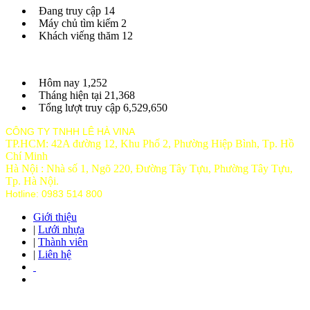
Đang truy cập
14
Máy chủ tìm kiếm
2
Khách viếng thăm
12
Hôm nay
1,252
Tháng hiện tại
21,368
Tổng lượt truy cập
6,529,650
CÔNG TY TNHH LÊ HÀ VINA
TP.HCM: 42A đường 12, Khu Phố 2, Phường Hiệp Bình, Tp. Hồ
Chí Minh
Hà Nội : Nhà số 1, Ngõ 220, Đường Tây Tựu, Phường Tây Tựu,
Tp
. Hà Nội.
Hotline: 0983 514 800
Giới thiệu
|
Lưới nhựa
|
Thành viên
|
Liên hệ