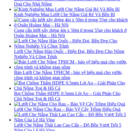
Quả Cho Nhà Nông
Kinh Nghiệm Mua Lưới Che Nắng Giá Rẻ Và Bền Bỉ
Cung cấp lưới xây dựng 4m x 50m tỉ trọng 55gr cho khách ở
Quận Hoàng Mai – Hà Nội
Lưới Che Nắng Hàn Quốc - Hiện Đại, Bền Đẹp Cho Nông
Nghiệp Và Công Trình
Bán Lưới Che Nắng TPHCM - bảo vệ hiệu quả cho vườn,
công trình và không gian sống
Bạt Chống Thấm HDPE 0.5mm Lót Ao – Giải Pháp Cho
Chủ Nông Trại & Hồ Cá
Lưới Che Nắng Cho Rau – Bảo Vệ Cây Trồng Hiệu Quả
Lưới Che Nắng Thái Lan Cao Cấp – Độ Bền Vượt Trội 5
Năm Của Lê Hà Vina