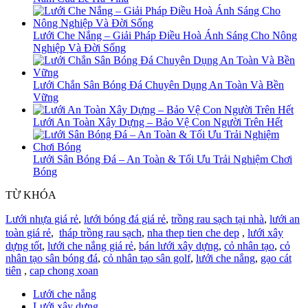
Lưới Che Nắng – Giải Pháp Điều Hoà Ánh Sáng Cho Nông
Nghiệp Và Đời Sống
Lưới Chắn Sân Bóng Đá Chuyên Dụng An Toàn Và Bền
Vững
Lưới An Toàn Xây Dựng – Bảo Vệ Con Người Trên Hết
Lưới Sân Bóng Đá – An Toàn & Tối Ưu Trải Nghiệm Chơi
Bóng
TỪ KHÓA
Lưới nhựa giá rẻ
,
lưới bóng đá giá rẻ
,
trồng rau sạch tại nhà
,
lưới an
toàn giá rẻ
,
tháp trồng rau sạch
,
nha thep tien che dep
,
lưới xây
dựng tốt
,
lưới che nắng giá rẻ
,
bán lưới xây dựng
,
cỏ nhân tạo
,
cỏ
nhân tạo sân bóng đá
,
cỏ nhân tạo sân golf
,
lưới che nắng
,
gạo cát
tiên
,
cap chong xoan
Lưới che nắng
Lưới xây dựng