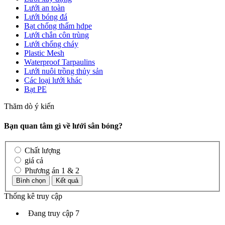
Lưới an toàn
Lưới bóng đá
Bạt chống thấm hdpe
Lưới chắn côn trùng
Lưới chống cháy
Plastic Mesh
Waterproof Tarpaulins
Lưới nuôi trồng thủy sản
Các loại lưới khác
Bạt PE
Thăm dò ý kiến
Bạn quan tâm gì về lưới sân bóng?
Chất lượng
giá cả
Phương án 1 & 2
Thống kê truy cập
Đang truy cập
7