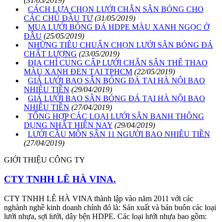
(31/05/2019)
CÁCH LỰA CHỌN LƯỚI CHẮN SÂN BÓNG CHO
CÁC CHỦ ĐẦU TƯ
(31/05/2019)
MUA LƯỚI BÓNG ĐÁ HDPE MÀU XANH NGỌC Ở
ĐÂU
(25/05/2019)
NHỮNG TIÊU CHUẨN CHỌN LƯỚI SÂN BÓNG ĐÁ
CHẤT LƯỢNG
(23/05/2019)
ĐỊA CHỈ CUNG CẤP LƯỚI CHẮN SÂN THỂ THAO
MÀU XANH ĐEN TẠI TPHCM
(22/05/2019)
GIÁ LƯỚI BAO SÂN BÓNG ĐÁ TẠI HÀ NỘI BAO
NHIÊU TIỀN
(29/04/2019)
GIÁ LƯỚI BAO SÂN BÓNG ĐÁ TẠI HÀ NỘI BAO
NHIÊU TIỀN
(27/04/2019)
TỔNG HỢP CÁC LOẠI LƯỚI SÂN BANH THÔNG
DỤNG NHẤT HIỆN NAY
(29/04/2019)
LƯỚI CẦU MÔN SÂN 11 NGƯỜI BAO NHIÊU TIỀN
(27/04/2019)
GIỚI THIỆU CÔNG TY
CTY TNHH LÊ HÀ VINA.
CTY TNHH LÊ HÀ VINA thành lập vào năm 2011 với các
nghành nghề kinh doanh chính đó là: Sản xuất và bán buôn các loại
lưới nhựa, sợi lưới, dây bện HDPE. Các loại lưới nhựa bao gồm: