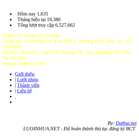
Hôm nay
1,635
Tháng hiện tại
19,380
Tổng lượt truy cập
6,527,662
CÔNG TY TNHH LÊ HÀ VINA
TP.HCM: 42A đường 12, Khu Phố 2, Phường Hiệp Bình, Tp. Hồ
Chí Minh
Hà Nội : Nhà số 1, Ngõ 220, Đường Tây Tựu, Phường Tây Tựu,
Tp
. Hà Nội.
Hotline: 0983 514 800
Giới thiệu
|
Lưới nhựa
|
Thành viên
|
Liên hệ
By:
Datbui.net
LUOINHUA.NET - Đã hoàn thành thủ tục đăng ký BCT