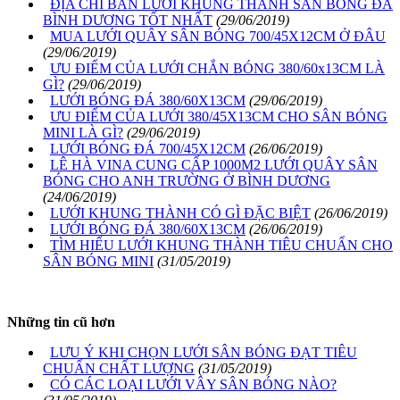
ĐỊA CHỈ BÁN LƯỚI KHUNG THÀNH SÂN BÓNG ĐÁ
BÌNH DƯƠNG TỐT NHẤT
(29/06/2019)
MUA LƯỚI QUÂY SÂN BÓNG 700/45X12CM Ở ĐÂU
(29/06/2019)
ƯU ĐIỂM CỦA LƯỚI CHẮN BÓNG 380/60x13CM LÀ
GÌ?
(29/06/2019)
LƯỚI BÓNG ĐÁ 380/60X13CM
(29/06/2019)
ƯU ĐIỂM CỦA LƯỚI 380/45X13CM CHO SÂN BÓNG
MINI LÀ GÌ?
(29/06/2019)
LƯỚI BÓNG ĐÁ 700/45X12CM
(26/06/2019)
LÊ HÀ VINA CUNG CẤP 1000M2 LƯỚI QUÂY SÂN
BÓNG CHO ANH TRƯỜNG Ở BÌNH DƯƠNG
(24/06/2019)
LƯỚI KHUNG THÀNH CÓ GÌ ĐẶC BIỆT
(26/06/2019)
LƯỚI BÓNG ĐÁ 380/60X13CM
(26/06/2019)
TÌM HIỂU LƯỚI KHUNG THÀNH TIÊU CHUẨN CHO
SÂN BÓNG MINI
(31/05/2019)
Những tin cũ hơn
LƯU Ý KHI CHỌN LƯỚI SÂN BÓNG ĐẠT TIÊU
CHUẨN CHẤT LƯỢNG
(31/05/2019)
CÓ CÁC LOẠI LƯỚI VÂY SÂN BÓNG NÀO?