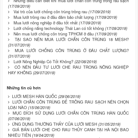
Những điều cần biết khi mua lưới chắn côn trùng trồng rau sạch
(17/09/2019)
Vai trò của lưới chống côn trùng trồng rau
(17/09/2019)
Mua lưới trồng rau ở đâu đảm bảo chất lượng
(17/09/2019)
Mua lưới nông nghiệp ở đâu tốt nhất
(17/09/2019)
Lưới chống nắng technology Thái Lan có tốt không
(17/09/2019)
Nên mua lưới chống côn trùng TPHCM ở đâu
(17/09/2019)
TẠI SAO NÊN MUA LƯỚI CHẮN CÔN TRÙNG 18 MESH?
(31/07/2019)
MUA LƯỚI CHỐNG CÔN TRÙNG Ở ĐÂU CHẤT LƯỢNG?
(31/07/2019)
Lưới Nông Nghiệp Có Tốt Không?
(22/08/2019)
CÓ NÊN ĐẦU TƯ LƯỚI CHE RAU TRONG NÔNG NGHIỆP
HAY KHÔNG
(29/07/2019)
Những tin cũ hơn
LƯỚI MESH HÀN QUỐC
(29/06/2019)
LƯỚI CHẮN CÔN TRÙNG ĐỂ TRỒNG RAU SẠCH NÊN CHỌN
LOẠI NÀO
(15/06/2019)
MỤC ĐÍCH SỬ DỤNG LƯỚI CHẮN CÔN TRÙNG HÀN QUỐC
(07/06/2019)
ỨNG DỤNG THƯỜNG THẤY CỦA LƯỚI MESH
(31/05/2019)
GIÁ BÁN LƯỚI CHE CHO RAU THỦY CANH TẠI HÀ NỘI BAO
NHIÊU TIỀN
(19/04/2019)