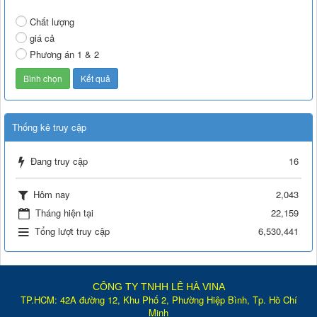
Chất lượng
giá cả
Phương án 1 & 2
Thống kê truy cập
Đang truy cập
16
Hôm nay
2,043
Tháng hiện tại
22,159
Tổng lượt truy cập
6,530,441
CÔNG TY TNHH LÊ HÀ VINA
TP.HCM: 42A đường 12, Khu Phố 2, Phường Hiệp Bình, Tp. Hồ Chí
Minh