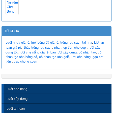
TỪ KHÓA
Lưới nhựa giá rẻ
,
lưới bóng đá giá rẻ
,
trồng rau sạch tại nhà
,
lưới an
toàn giá rẻ
,
tháp trồng rau sạch
,
nha thep tien che dep
,
lưới xây
dựng tốt
,
lưới che nắng giá rẻ
,
bán lưới xây dựng
,
cỏ nhân tạo
,
cỏ
nhân tạo sân bóng đá
,
cỏ nhân tạo sân golf
,
lưới che nắng
,
gạo cát
tiên
,
cap chong xoan
Lưới che nắng
Lưới xây dựng
Lưới an toàn