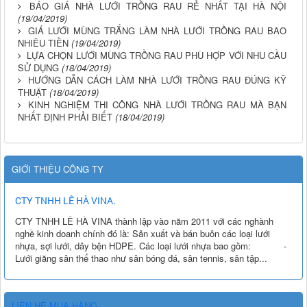
BÁO GIÁ NHÀ LƯỚI TRỒNG RAU RẺ NHẤT TẠI HÀ NỘI
(19/04/2019)
GIÁ LƯỚI MÙNG TRẮNG LÀM NHÀ LƯỚI TRỒNG RAU BAO
NHIÊU TIỀN
(19/04/2019)
LỰA CHỌN LƯỚI MÙNG TRỒNG RAU PHÙ HỢP VỚI NHU CẦU
SỬ DỤNG
(18/04/2019)
HƯỚNG DẪN CÁCH LÀM NHÀ LƯỚI TRỒNG RAU ĐÚNG KỸ
THUẬT
(18/04/2019)
KINH NGHIỆM THI CÔNG NHÀ LƯỚI TRỒNG RAU MÀ BẠN
NHẤT ĐỊNH PHẢI BIẾT
(18/04/2019)
GIỚI THIỆU CÔNG TY
CTY TNHH LÊ HÀ VINA.
CTY TNHH LÊ HÀ VINA thành lập vào năm 2011 với các nghành
nghề kinh doanh chính đó là: Sản xuất và bán buôn các loại lưới
nhựa, sợi lưới, dây bện HDPE. Các loại lưới nhựa bao gồm: -
Lưới giăng sân thể thao như sân bóng đá, sân tennis, sân tập...
LIÊN HỆ MUA HÀNG