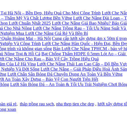
Lưới Che Nắn
Lưới Che Nắng Đài Loan – 
Lưới Che Nắng Giá Bao Nhiêu? Báo Giá
Lưới Che Nắng Trồng Rau – Tối Ưu Năng Suất V
 Nghiệm Mua Lưới Che Nắng Giá Rẻ Và Bền Bỉ
Cung cấp lưới xây dựng 4m x 50m tỉ trọ
Lưới Che Nắng Hàn Quốc - Hiện Đại, Bền Đ
Bán Lưới Che Nắng TPHCM - bảo vệ hiệu
Bạt Chống Thấm HDPE 0.5mm Lót Ao – Giải
ới Che Nắng Cho Rau – Bảo Vệ Cây Trồng Hiệu Quả
Lưới Che Nắng Thái Lan Cao Cấp – Độ Bền Vượ
Lưới Che Nắng – Giải Pháp Điều Hoà Ánh Sá
Lưới Chắn Sân Bóng Đá Chuyên Dụng An Toàn Và Bền Vững
ới An Toàn Xây Dựng – Bảo Vệ Con Người Trên Hết
Lưới Sân Bóng Đá – An Toàn & Tối Ưu Trải Nghiệm Chơi Bón
oàn giá rẻ
,
tháp trồng rau sạch
,
nha thep tien che dep
,
lưới xây dựng tố
ong xoan