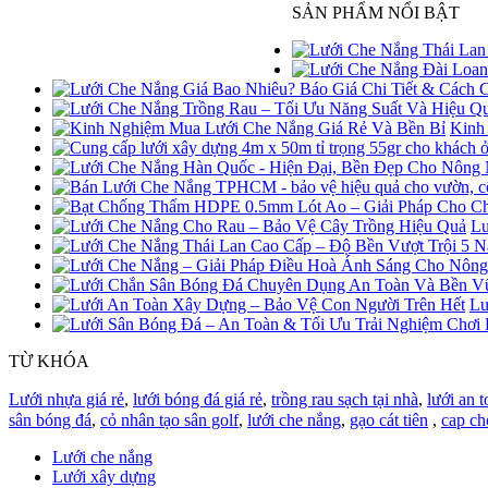
SẢN PHẨM NỔI BẬT
Kinh
Lư
Lư
TỪ KHÓA
Lưới nhựa giá rẻ
,
lưới bóng đá giá rẻ
,
trồng rau sạch tại nhà
,
lưới an t
sân bóng đá
,
cỏ nhân tạo sân golf
,
lưới che nắng
,
gạo cát tiên
,
cap ch
Lưới che nắng
Lưới xây dựng