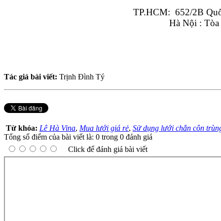
TP.HCM:  652/2B Quốc
Hà Nội : Tòa
Tác giả bài viết:
Trịnh Đình Tý
Từ khóa:
Lê Hà Vina
,
Mua lưới giá rẻ
,
Sử dụng lưới chắn côn trùn
Tổng số điểm của bài viết là: 0 trong 0 đánh giá
Click để đánh giá bài viết