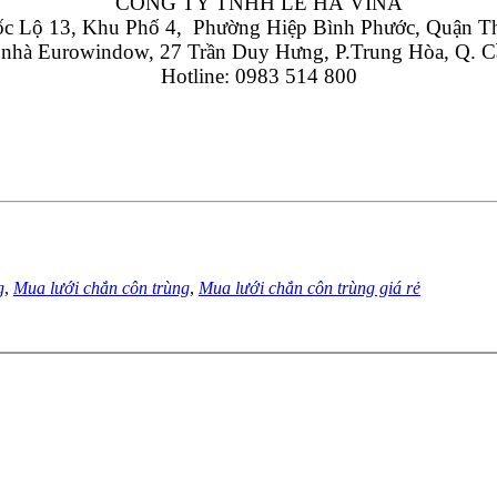
CÔNG TY TNHH LÊ HÀ VINA
 Lộ 13, Khu Phố 4,  Phường Hiệp Bình Phước, Quận T
 nhà Eurowindow, 27 Trần Duy Hưng, P.Trung Hòa, Q. C
Hotline: 0983 514 800
g
,
Mua lưới chắn côn trùng
,
Mua lưới chắn côn trùng giá rẻ