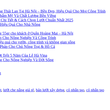
g Thái Lan Tại Hà Nội – Bền Đẹp, Hiệu Quả Cho Mọi Công Trình
Thẩm Mỹ Và Chất Lượng Bền Vững
 Chi Tiết & Cách Chọn Lưới Chuẩn Nhất 2025
à Hiệu Quả Cho Nhà Nông
ng 55gr cho khách ở Quận Hoàng Mai – Hà Nội
ẹp Cho Nông Nghiệp Và Công Trình
 quả cho vườn, công trình và không gian sống
 Pháp Cho Chủ Nông Trại & Hồ Cá
t Trội 5 Năm Của Lê Hà Vina
ng Cho Nông Nghiệp Và Đời Sống
g
t
,
lưới che nắng giá rẻ
,
bán lưới xây dựng
,
cỏ nhân tạo
,
cỏ nhân tạo