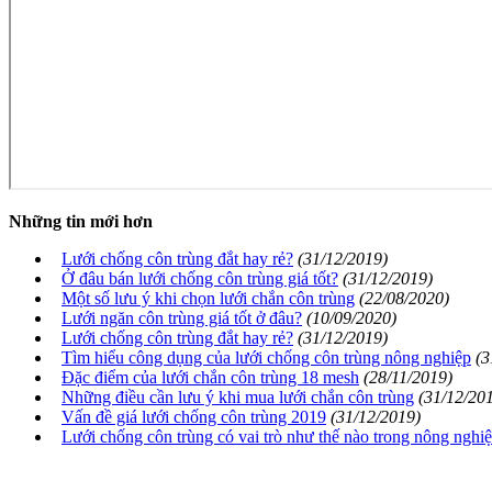
Những tin mới hơn
Lưới chống côn trùng đắt hay rẻ?
(31/12/2019)
Ở đâu bán lưới chống côn trùng giá tốt?
(31/12/2019)
Một số lưu ý khi chọn lưới chắn côn trùng
(22/08/2020)
Lưới ngăn côn trùng giá tốt ở đâu?
(10/09/2020)
Lưới chống côn trùng đắt hay rẻ?
(31/12/2019)
Tìm hiểu công dụng của lưới chống côn trùng nông nghiệp
(3
Đặc điểm của lưới chắn côn trùng 18 mesh
(28/11/2019)
Những điều cần lưu ý khi mua lưới chắn côn trùng
(31/12/20
Vấn đề giá lưới chống côn trùng 2019
(31/12/2019)
Lưới chống côn trùng có vai trò như thế nào trong nông nghi