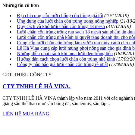
Những tin cũ hơn
Địa chỉ cung cấp lưới chống côn trùng giá tốt
(19/11/2019)
Ứng dụng của lưới chắn côn trùng trong nông nghiệp
(31/10/
Quy cách và khổ lưới chắn côn trùng 18 mesh
(31/10/2019)
Lưới chắn côn trùng trồng rau sạch 18 mesh sản phẩm tin dù
Lưới chắn côn trùng nhà kính bí quyết tăng doanh thu cho nô
Cung cấp lưới chắn côn trùng làm vườn rau thủy canh cho ch
Lê Hà Vina cung cấp lưới mùng phơi nông sản cho gia đình
Những điều phải tránh khi mua lưới đen trồng tiêu
(18/09/201
Hướng dẫn cách chọn lưới chắn côn trùng nhà kính
(17/09/20
Công ty nào báo giá lưới chắn côn trùng rẻ nhất
(17/09/2019)
GIỚI THIỆU CÔNG TY
CTY TNHH LÊ HÀ VINA.
CTY TNHH LÊ HÀ VINA thành lập vào năm 2011 với các nghành nghề
giăng sân thể thao như sân bóng đá, sân tennis, sân tập...
LIÊN HỆ MUA HÀNG