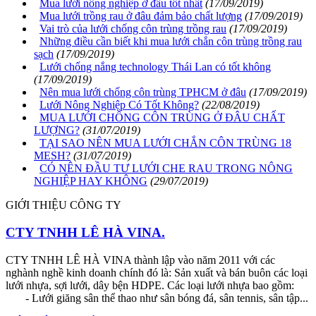
Mua lưới nông nghiệp ở đâu tốt nhất
(17/09/2019)
Mua lưới trồng rau ở đâu đảm bảo chất lượng
(17/09/2019)
Vai trò của lưới chống côn trùng trồng rau
(17/09/2019)
Những điều cần biết khi mua lưới chắn côn trùng trồng rau
sạch
(17/09/2019)
Lưới chống nắng technology Thái Lan có tốt không
(17/09/2019)
Nên mua lưới chống côn trùng TPHCM ở đâu
(17/09/2019)
Lưới Nông Nghiệp Có Tốt Không?
(22/08/2019)
MUA LƯỚI CHỐNG CÔN TRÙNG Ở ĐÂU CHẤT
LƯỢNG?
(31/07/2019)
TẠI SAO NÊN MUA LƯỚI CHẮN CÔN TRÙNG 18
MESH?
(31/07/2019)
CÓ NÊN ĐẦU TƯ LƯỚI CHE RAU TRONG NÔNG
NGHIỆP HAY KHÔNG
(29/07/2019)
GIỚI THIỆU CÔNG TY
CTY TNHH LÊ HÀ VINA.
CTY TNHH LÊ HÀ VINA thành lập vào năm 2011 với các
nghành nghề kinh doanh chính đó là: Sản xuất và bán buôn các loại
lưới nhựa, sợi lưới, dây bện HDPE. Các loại lưới nhựa bao gồm:
- Lưới giăng sân thể thao như sân bóng đá, sân tennis, sân tập...