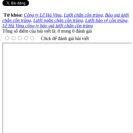
Từ khóa:
Công ty Lê Hà Vina
,
Lưới chắn côn trùng
,
Báo giá lưới
chắn côn trùng
,
Lưới ngăn chặn côn trùng
,
Lưới bảo vệ côn trùng
,
Lê Hà Vina công ty báo giá lưới chắn côn trùng
Tổng số điểm của bài viết là: 0 trong 0 đánh giá
Click để đánh giá bài viết