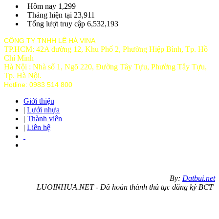
Hôm nay
1,299
Tháng hiện tại
23,911
Tổng lượt truy cập
6,532,193
CÔNG TY TNHH LÊ HÀ VINA
TP.HCM: 42A đường 12, Khu Phố 2, Phường Hiệp Bình, Tp. Hồ
Chí Minh
Hà Nội : Nhà số 1, Ngõ 220, Đường Tây Tựu, Phường Tây Tựu,
Tp
. Hà Nội.
Hotline: 0983 514 800
Giới thiệu
|
Lưới nhựa
|
Thành viên
|
Liên hệ
By:
Datbui.net
LUOINHUA.NET - Đã hoàn thành thủ tục đăng ký BCT