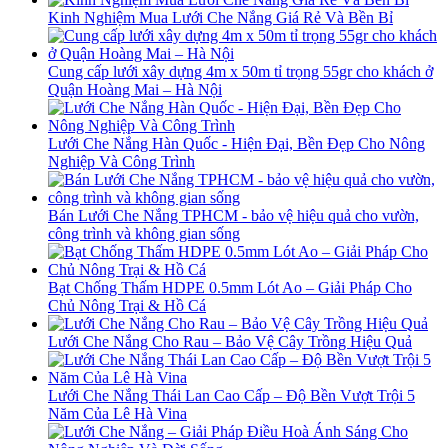
Kinh Nghiệm Mua Lưới Che Nắng Giá Rẻ Và Bền Bỉ
Cung cấp lưới xây dựng 4m x 50m tỉ trọng 55gr cho khách ở
Quận Hoàng Mai – Hà Nội
Lưới Che Nắng Hàn Quốc - Hiện Đại, Bền Đẹp Cho Nông
Nghiệp Và Công Trình
Bán Lưới Che Nắng TPHCM - bảo vệ hiệu quả cho vườn,
công trình và không gian sống
Bạt Chống Thấm HDPE 0.5mm Lót Ao – Giải Pháp Cho
Chủ Nông Trại & Hồ Cá
Lưới Che Nắng Cho Rau – Bảo Vệ Cây Trồng Hiệu Quả
Lưới Che Nắng Thái Lan Cao Cấp – Độ Bền Vượt Trội 5
Năm Của Lê Hà Vina