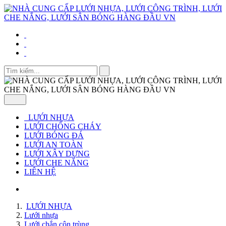
LƯỚI NHỰA
LƯỚI CHỐNG CHÁY
LƯỚI BÓNG ĐÁ
LƯỚI AN TOÀN
LƯỚI XÂY DỰNG
LƯỚI CHE NẮNG
LIÊN HỆ
LƯỚI NHỰA
Lưới nhựa
Lưới chắn côn trùng