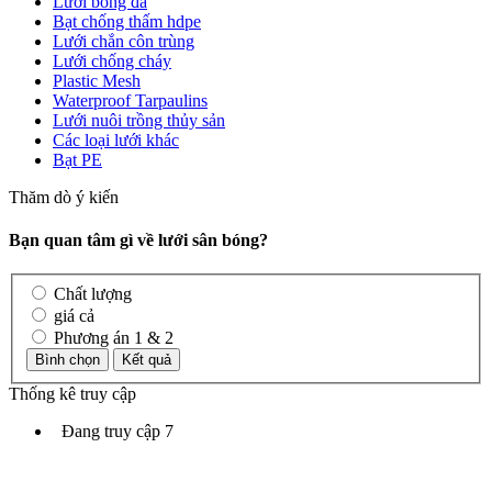
Lưới bóng đá
Bạt chống thấm hdpe
Lưới chắn côn trùng
Lưới chống cháy
Plastic Mesh
Waterproof Tarpaulins
Lưới nuôi trồng thủy sản
Các loại lưới khác
Bạt PE
Thăm dò ý kiến
Bạn quan tâm gì về lưới sân bóng?
Chất lượng
giá cả
Phương án 1 & 2
Thống kê truy cập
Đang truy cập
7