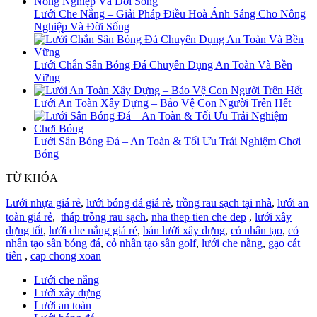
Lưới Che Nắng – Giải Pháp Điều Hoà Ánh Sáng Cho Nông
Nghiệp Và Đời Sống
Lưới Chắn Sân Bóng Đá Chuyên Dụng An Toàn Và Bền
Vững
Lưới An Toàn Xây Dựng – Bảo Vệ Con Người Trên Hết
Lưới Sân Bóng Đá – An Toàn & Tối Ưu Trải Nghiệm Chơi
Bóng
TỪ KHÓA
Lưới nhựa giá rẻ
,
lưới bóng đá giá rẻ
,
trồng rau sạch tại nhà
,
lưới an
toàn giá rẻ
,
tháp trồng rau sạch
,
nha thep tien che dep
,
lưới xây
dựng tốt
,
lưới che nắng giá rẻ
,
bán lưới xây dựng
,
cỏ nhân tạo
,
cỏ
nhân tạo sân bóng đá
,
cỏ nhân tạo sân golf
,
lưới che nắng
,
gạo cát
tiên
,
cap chong xoan
Lưới che nắng
Lưới xây dựng
Lưới an toàn