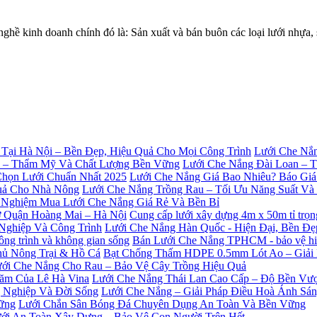
 kinh doanh chính đó là: Sản xuất và bán buôn các loại lưới nhự
Lưới Che Nắn
Lưới Che Nắng Đài Loan – 
Lưới Che Nắng Giá Bao Nhiêu? Báo Giá
Lưới Che Nắng Trồng Rau – Tối Ưu Năng Suất V
 Nghiệm Mua Lưới Che Nắng Giá Rẻ Và Bền Bỉ
Cung cấp lưới xây dựng 4m x 50m tỉ trọ
Lưới Che Nắng Hàn Quốc - Hiện Đại, Bền Đ
Bán Lưới Che Nắng TPHCM - bảo vệ hiệu
Bạt Chống Thấm HDPE 0.5mm Lót Ao – Giải
ới Che Nắng Cho Rau – Bảo Vệ Cây Trồng Hiệu Quả
Lưới Che Nắng Thái Lan Cao Cấp – Độ Bền Vượ
Lưới Che Nắng – Giải Pháp Điều Hoà Ánh Sá
Lưới Chắn Sân Bóng Đá Chuyên Dụng An Toàn Và Bền Vững
ới An Toàn Xây Dựng – Bảo Vệ Con Người Trên Hết