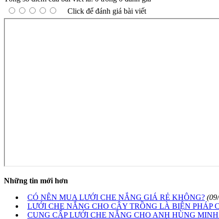
Click để đánh giá bài viết
Những tin mới hơn
CÓ NÊN MUA LƯỚI CHE NẮNG GIÁ RẺ KHÔNG?
(09
LƯỚI CHE NẮNG CHO CÂY TRỒNG LÀ BIỆN PHÁP 
CUNG CẤP LƯỚI CHE NẮNG CHO ANH HÙNG MINH