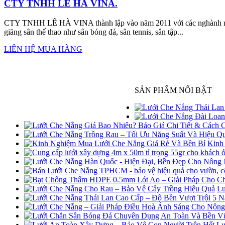
CTY TNHH LÊ HÀ VINA.
CTY TNHH LÊ HÀ VINA thành lập vào năm 2011 với các nghành nghề
giăng sân thể thao như sân bóng đá, sân tennis, sân tập...
LIÊN HỆ MUA HÀNG
SẢN PHẨM NỔI BẬT
Kinh
Lư
Lư