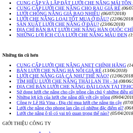
CUNG CẤP VÀ LẮP ĐẶT LƯỚI CHE NẮNG MÁI TÔN 
CUNG CẤP LƯỚI CHE NẮNG CHO RAU GIÁ RẺ
(06/0
LƯỚI CHỐNG NẮNG GIÁ BAO NHIÊU
(06/07/2018)
LƯỚI CHE NẮNG LOẠI TỐT MUA Ở ĐÂU?
(22/06/2018
SẢN XUẤT LƯỚI CHE NẮNG Ở ĐÂU?
(23/06/2018)
ĐỊA CHỈ BÁN BẠT LƯỚI CHE NẮNG HÀN QUỐC CH
NHỮNG LỢI ÍCH CỦA LƯỚI CHE NẮNG MÀU ĐEN
(1
Những tin cũ hơn
CUNG CẤP LƯỚI CHE NẮNG ANET CHÍNH HÃNG
(1
BÁN LƯỚI CHE NẮNG HÀ NỘI GIÁ RẺ
(13/06/2018)
LƯỚI CHE NẮNG GIÁ CẢ NHƯ THẾ NÀO?
(12/06/2018
TÌM HIỂU LƯỚI CHE NẮNG THÁI LAN TH - 34
(08/06/
ĐỊA CHỈ BÁN LƯỚI CHE NẮNG ĐÀI LOAN TẠI TP.H
Sử dụng lưới che nắng cho cây trồng cần chú ý những điều gì
Những lợi ích của lưới che nắng đối với cây trồng
(09/04/201
Công ty Lê Hà Vina - Địa chỉ mua lưới che nắng tin cậy
(07/
Lưới che nắng cho phong lan cần có những đặc điểm gì?
(06/
Lưới che nắng ô tô có vai trò quan trọng thế nào?
(05/04/2018
GIỚI THIỆU CÔNG TY