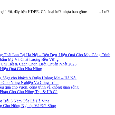
a, sợi lưới, dây bện HDPE. Các loại lưới nhựa bao gồm: - Lưới
g Thái Lan Tại Hà Nội – Bền Đẹp, Hiệu Quả Cho Mọi Công Trình
Thẩm Mỹ Và Chất Lượng Bền Vững
 Chi Tiết & Cách Chọn Lưới Chuẩn Nhất 2025
à Hiệu Quả Cho Nhà Nông
ng 55gr cho khách ở Quận Hoàng Mai – Hà Nội
ẹp Cho Nông Nghiệp Và Công Trình
 quả cho vườn, công trình và không gian sống
 Pháp Cho Chủ Nông Trại & Hồ Cá
t Trội 5 Năm Của Lê Hà Vina
ng Cho Nông Nghiệp Và Đời Sống