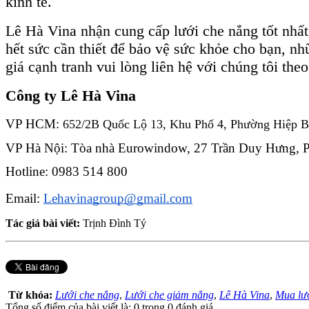
kinh tế.
Lê Hà Vina nhận cung cấp lưới che nắng tốt nhất
hết sức cần thiết để bảo vệ sức khỏe cho bạn, n
giá cạnh tranh vui lòng liên hệ với chúng tôi theo
Công ty Lê Hà Vina
VP HCM: 
652/2B Quốc Lộ 13, Khu Phố 4, Phường Hiệp B
VP Hà Nội: Tòa nhà Eurowindow, 27 Trần Duy Hưng, P.
Hotline: 0983 514 800
Email: 
Lehavinagroup@gmail.com
Tác giả bài viết:
Trịnh Đình Tý
Từ khóa:
Lưới che nắng
,
Lưới che giảm nắng
,
Lê Hà Vina
,
Mua lư
Tổng số điểm của bài viết là: 0 trong 0 đánh giá