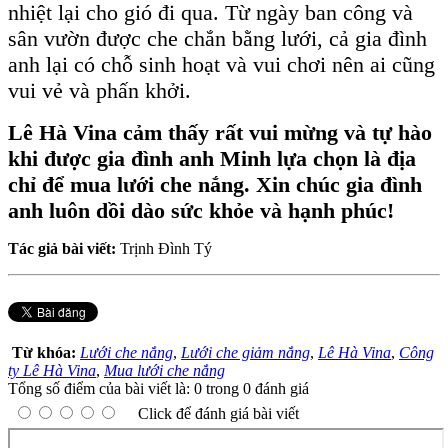
nhiệt lại cho gió đi qua. Từ ngày ban công và
sân vườn được che chắn bằng lưới, cả gia đình
anh lại có chỗ sinh hoạt và vui chơi nên ai cũng
vui vẻ và phấn khởi.
Lê Hà Vina cảm thấy rất vui mừng và tự hào
khi được gia đình anh Minh lựa chọn là địa
chỉ để mua lưới che nắng. Xin chúc gia đình
anh luôn dồi dào sức khỏe và hạnh phúc!
Tác giả bài viết:
Trịnh Đình Tý
Từ khóa:
Lưới che nắng
,
Lưới che giảm nắng
,
Lê Hà Vina
,
Công
ty Lê Hà Vina
,
Mua lưới che nắng
Tổng số điểm của bài viết là: 0 trong 0 đánh giá
Click để đánh giá bài viết