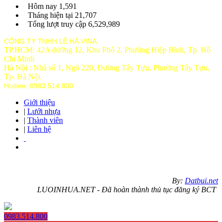
Hôm nay
1,591
Tháng hiện tại
21,707
Tổng lượt truy cập
6,529,989
CÔNG TY TNHH LÊ HÀ VINA
TP.HCM: 42A đường 12, Khu Phố 2, Phường Hiệp Bình, Tp. Hồ
Chí Minh
Hà Nội : Nhà số 1, Ngõ 220, Đường Tây Tựu, Phường Tây Tựu,
Tp
. Hà Nội.
Hotline: 0983 514 800
Giới thiệu
|
Lưới nhựa
|
Thành viên
|
Liên hệ
By:
Datbui.net
LUOINHUA.NET - Đã hoàn thành thủ tục đăng ký BCT
0983.514.800