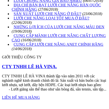
LƯỚI CHỐNG NẮNG GIÁ BAO NHIÊU
(06/07/2018)
ĐỊA CHỈ BÁN BẠT LƯỚI CHE NẮNG HÀN QUỐC
CHÍNH HÃNG
(27/06/2018)
SẢN XUẤT LƯỚI CHE NẮNG Ở ĐÂU?
(23/06/2018)
LƯỚI CHE NẮNG LOẠI TỐT MUA Ở ĐÂU?
(22/06/2018)
NHỮNG LỢI ÍCH CỦA LƯỚI CHE NẮNG MÀU ĐEN
(19/06/2018)
CUNG CẤP MÀNH LƯỚI CHE NẮNG CHẤT LƯỢNG
CAO
(16/06/2018)
CUNG CẤP LƯỚI CHE NẮNG ANET CHÍNH HÃNG
(14/06/2018)
GIỚI THIỆU CÔNG TY
CTY TNHH LÊ HÀ VINA.
CTY TNHH LÊ HÀ VINA thành lập vào năm 2011 với các
nghành nghề kinh doanh chính đó là: Sản xuất và bán buôn các loại
lưới nhựa, sợi lưới, dây bện HDPE. Các loại lưới nhựa bao gồm:
- Lưới giăng sân thể thao như sân bóng đá, sân tennis, sân tập...
LIÊN HỆ MUA HÀNG