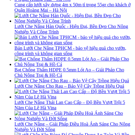
Cung cấp lưới xây dựng 4m x 50m tỉ trọng 55gr cho khách ở
Quận Hoàng Mai – Hà Nội
Lưới Che Nắng Hàn Quốc - Hiện Đại, Bền Đẹp Cho Nông
Nghiệp Và Công Trình
Bán Lưới Che Nắng TPHCM - bảo vệ hiệu quả cho vườn,
công trình và không gian sống
Bạt Chống Thấm HDPE 0.5mm Lót Ao – Giải Pháp Cho
Chủ Nông Trại & Hồ Cá
Lưới Che Nắng Cho Rau – Bảo Vệ Cây Trồng Hiệu Quả
Lưới Che Nắng Thái Lan Cao Cấp – Độ Bền Vượt Trội 5
Năm Của Lê Hà Vina
Lưới Che Nắng – Giải Pháp Điều Hoà Ánh Sáng Cho Nông
Nghiệp Và Đời Sống