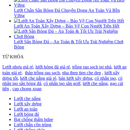
Lưới Chắn Sân Bóng Đá Chuyên Dụng An Toàn Và Bền
Vững
Lưới An Toàn Xây Dựng – Bảo Vệ Con Người Trên Hết
Lưới Sân Bóng Đá – An Toàn & Tối Ưu Trải Nghiệm Chơi
Bóng
TỪ KHÓA
Lưới nhựa giá rẻ
,
lưới bóng đá giá rẻ
,
trồng rau sạch tại nhà
,
lưới an
toàn giá rẻ
,
tháp trồng rau sạch
,
nha thep tien che dep
,
lưới xây
dựng tốt
,
lưới che nắng giá rẻ
,
bán lưới xây dựng
,
cỏ nhân tạo
,
cỏ
nhân tạo sân bóng đá
,
cỏ nhân tạo sân golf
,
lưới che nắng
,
gạo cát
tiên
,
cap chong xoan
Lưới che nắng
Lưới xây dựng
Lưới an toàn
Lưới bóng đá
Bạt chống thấm hdpe
Lưới chắn côn trùng
Lưới chống cháy