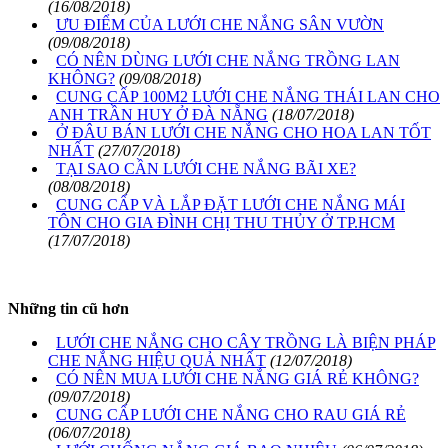
(16/08/2018)
ƯU ĐIỂM CỦA LƯỚI CHE NẮNG SÂN VƯỜN
(09/08/2018)
CÓ NÊN DÙNG LƯỚI CHE NẮNG TRỒNG LAN
KHÔNG?
(09/08/2018)
CUNG CẤP 100M2 LƯỚI CHE NẮNG THÁI LAN CHO
ANH TRẦN HUY Ở ĐÀ NẴNG
(18/07/2018)
Ở ĐÂU BÁN LƯỚI CHE NẮNG CHO HOA LAN TỐT
NHẤT
(27/07/2018)
TẠI SAO CẦN LƯỚI CHE NẮNG BÃI XE?
(08/08/2018)
CUNG CẤP VÀ LẮP ĐẶT LƯỚI CHE NẮNG MÁI
TÔN CHO GIA ĐÌNH CHỊ THU THỦY Ở TP.HCM
(17/07/2018)
Những tin cũ hơn
LƯỚI CHE NẮNG CHO CÂY TRỒNG LÀ BIỆN PHÁP
CHE NẮNG HIỆU QUẢ NHẤT
(12/07/2018)
CÓ NÊN MUA LƯỚI CHE NẮNG GIÁ RẺ KHÔNG?
(09/07/2018)
CUNG CẤP LƯỚI CHE NẮNG CHO RAU GIÁ RẺ
(06/07/2018)