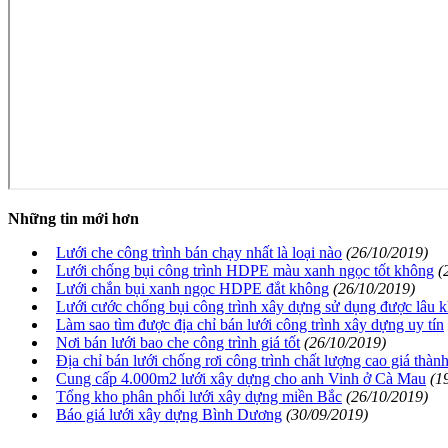
Những tin mới hơn
Lưới che công trình bán chạy nhất là loại nào
(26/10/2019)
Lưới chống bụi công trình HDPE màu xanh ngọc tốt không
(
Lưới chắn bụi xanh ngọc HDPE đắt không
(26/10/2019)
Lưới cước chống bụi công trình xây dựng sử dụng được lâu 
Làm sao tìm được địa chỉ bán lưới công trình xây dựng uy tín
Nơi bán lưới bao che công trình giá tốt
(26/10/2019)
Địa chỉ bán lưới chống rơi công trình chất lượng cao giá thành
Cung cấp 4.000m2 lưới xây dựng cho anh Vinh ở Cà Mau
(1
Tổng kho phân phối lưới xây dựng miền Bắc
(26/10/2019)
Báo giá lưới xây dựng Bình Dương
(30/09/2019)