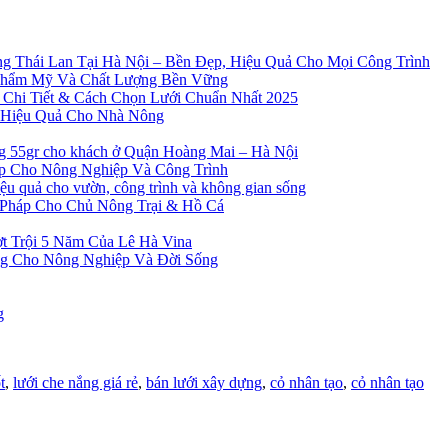
g Thái Lan Tại Hà Nội – Bền Đẹp, Hiệu Quả Cho Mọi Công Trình
Thẩm Mỹ Và Chất Lượng Bền Vững
 Chi Tiết & Cách Chọn Lưới Chuẩn Nhất 2025
à Hiệu Quả Cho Nhà Nông
ng 55gr cho khách ở Quận Hoàng Mai – Hà Nội
ẹp Cho Nông Nghiệp Và Công Trình
 quả cho vườn, công trình và không gian sống
 Pháp Cho Chủ Nông Trại & Hồ Cá
t Trội 5 Năm Của Lê Hà Vina
ng Cho Nông Nghiệp Và Đời Sống
g
t
,
lưới che nắng giá rẻ
,
bán lưới xây dựng
,
cỏ nhân tạo
,
cỏ nhân tạo