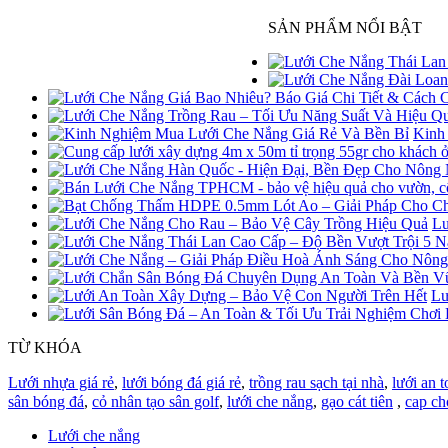
SẢN PHẨM NỔI BẬT
Kinh
Lư
Lư
TỪ KHÓA
Lưới nhựa giá rẻ
,
lưới bóng đá giá rẻ
,
trồng rau sạch tại nhà
,
lưới an t
sân bóng đá
,
cỏ nhân tạo sân golf
,
lưới che nắng
,
gạo cát tiên
,
cap ch
Lưới che nắng