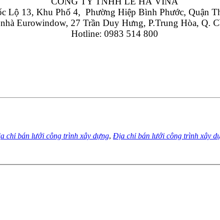
CÔNG TY TNHH LÊ HÀ VINA
 Lộ 13, Khu Phố 4,  Phường Hiệp Bình Phước, Quận T
 nhà Eurowindow, 27 Trần Duy Hưng, P.Trung Hòa, Q. C
Hotline: 0983 514 800
a chỉ bán lưới công trình xây dựng
,
Địa chỉ bán lưới công trình xây 