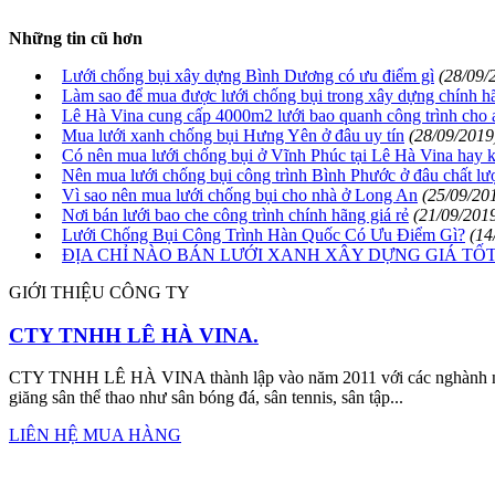
Những tin cũ hơn
Lưới chống bụi xây dựng Bình Dương có ưu điểm gì
(28/09/
Làm sao để mua được lưới chống bụi trong xây dựng chính h
Lê Hà Vina cung cấp 4000m2 lưới bao quanh công trình cho 
Mua lưới xanh chống bụi Hưng Yên ở đâu uy tín
(28/09/2019
Có nên mua lưới chống bụi ở Vĩnh Phúc tại Lê Hà Vina hay 
Nên mua lưới chống bụi công trình Bình Phước ở đâu chất lư
Vì sao nên mua lưới chống bụi cho nhà ở Long An
(25/09/20
Nơi bán lưới bao che công trình chính hãng giá rẻ
(21/09/201
Lưới Chống Bụi Công Trình Hàn Quốc Có Ưu Điểm Gì?
(14
ĐỊA CHỈ NÀO BÁN LƯỚI XANH XÂY DỰNG GIÁ TỐT
GIỚI THIỆU CÔNG TY
CTY TNHH LÊ HÀ VINA.
CTY TNHH LÊ HÀ VINA thành lập vào năm 2011 với các nghành nghề
giăng sân thể thao như sân bóng đá, sân tennis, sân tập...
LIÊN HỆ MUA HÀNG