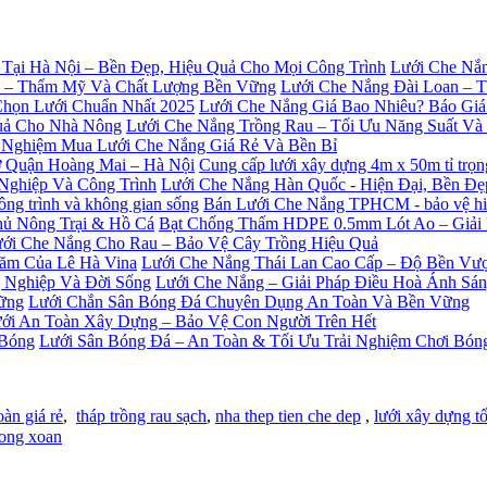
Lưới Che Nắn
Lưới Che Nắng Đài Loan – 
Lưới Che Nắng Giá Bao Nhiêu? Báo Giá
Lưới Che Nắng Trồng Rau – Tối Ưu Năng Suất V
 Nghiệm Mua Lưới Che Nắng Giá Rẻ Và Bền Bỉ
Cung cấp lưới xây dựng 4m x 50m tỉ trọ
Lưới Che Nắng Hàn Quốc - Hiện Đại, Bền Đ
Bán Lưới Che Nắng TPHCM - bảo vệ hiệu
Bạt Chống Thấm HDPE 0.5mm Lót Ao – Giải
ới Che Nắng Cho Rau – Bảo Vệ Cây Trồng Hiệu Quả
Lưới Che Nắng Thái Lan Cao Cấp – Độ Bền Vượ
Lưới Che Nắng – Giải Pháp Điều Hoà Ánh Sá
Lưới Chắn Sân Bóng Đá Chuyên Dụng An Toàn Và Bền Vững
ới An Toàn Xây Dựng – Bảo Vệ Con Người Trên Hết
Lưới Sân Bóng Đá – An Toàn & Tối Ưu Trải Nghiệm Chơi Bón
oàn giá rẻ
,
tháp trồng rau sạch
,
nha thep tien che dep
,
lưới xây dựng tố
ong xoan