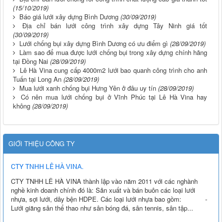
(15/10/2019)
Báo giá lưới xây dựng Bình Dương
(30/09/2019)
Địa chỉ bán lưới công trình xây dựng Tây Ninh giá tốt
(30/09/2019)
Lưới chống bụi xây dựng Bình Dương có ưu điểm gì
(28/09/2019)
Làm sao để mua được lưới chống bụi trong xây dựng chính hãng
tại Đồng Nai
(28/09/2019)
Lê Hà Vina cung cấp 4000m2 lưới bao quanh công trình cho anh
Tuấn tại Long An
(28/09/2019)
Mua lưới xanh chống bụi Hưng Yên ở đâu uy tín
(28/09/2019)
Có nên mua lưới chống bụi ở Vĩnh Phúc tại Lê Hà Vina hay
không
(28/09/2019)
GIỚI THIỆU CÔNG TY
CTY TNHH LÊ HÀ VINA.
CTY TNHH LÊ HÀ VINA thành lập vào năm 2011 với các nghành
nghề kinh doanh chính đó là: Sản xuất và bán buôn các loại lưới
nhựa, sợi lưới, dây bện HDPE. Các loại lưới nhựa bao gồm: -
Lưới giăng sân thể thao như sân bóng đá, sân tennis, sân tập...