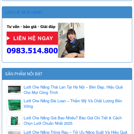
LIÊN HỆ MUA HÀNG
SẢN PHẨM NỔI BẬT
Lưới Che Nắng Thái Lan Tại Hà Nội – Bền Đẹp, Hiệu Quả
Cho Mọi Công Trình
Lưới Che Nắng Đài Loan – Thẩm Mỹ Và Chất Lượng Bền
Vững
Lưới Che Nắng Giá Bao Nhiêu? Báo Giá Chi Tiết & Cách
Chọn Lưới Chuẩn Nhất 2025
Lưới Che Nắng Trồng Rau – Tối Ưu Năng Suất Và Hiệu Quả