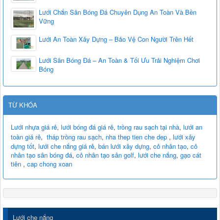
Lưới Chắn Sân Bóng Đá Chuyên Dụng An Toàn Và Bền
Vững
Lưới An Toàn Xây Dựng – Bảo Vệ Con Người Trên Hết
Lưới Sân Bóng Đá – An Toàn & Tối Ưu Trải Nghiệm Chơi
Bóng
TỪ KHÓA
Lưới nhựa giá rẻ
,
lưới bóng đá giá rẻ
,
trồng rau sạch tại nhà
,
lưới an
toàn giá rẻ
,
tháp trồng rau sạch
,
nha thep tien che dep
,
lưới xây
dựng tốt
,
lưới che nắng giá rẻ
,
bán lưới xây dựng
,
cỏ nhân tạo
,
cỏ
nhân tạo sân bóng đá
,
cỏ nhân tạo sân golf
,
lưới che nắng
,
gạo cát
tiên
,
cap chong xoan
Lưới che nắng