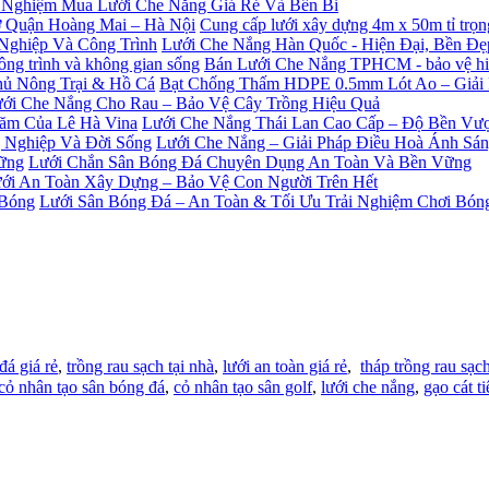
 Nghiệm Mua Lưới Che Nắng Giá Rẻ Và Bền Bỉ
Cung cấp lưới xây dựng 4m x 50m tỉ trọ
Lưới Che Nắng Hàn Quốc - Hiện Đại, Bền Đ
Bán Lưới Che Nắng TPHCM - bảo vệ hiệu
Bạt Chống Thấm HDPE 0.5mm Lót Ao – Giải
ới Che Nắng Cho Rau – Bảo Vệ Cây Trồng Hiệu Quả
Lưới Che Nắng Thái Lan Cao Cấp – Độ Bền Vượ
Lưới Che Nắng – Giải Pháp Điều Hoà Ánh Sá
Lưới Chắn Sân Bóng Đá Chuyên Dụng An Toàn Và Bền Vững
ới An Toàn Xây Dựng – Bảo Vệ Con Người Trên Hết
Lưới Sân Bóng Đá – An Toàn & Tối Ưu Trải Nghiệm Chơi Bón
đá giá rẻ
,
trồng rau sạch tại nhà
,
lưới an toàn giá rẻ
,
tháp trồng rau sạc
cỏ nhân tạo sân bóng đá
,
cỏ nhân tạo sân golf
,
lưới che nắng
,
gạo cát ti