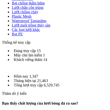
Bạt chống thấm hdpe
Lưới chắn côn trùng
Lưới chống cháy
Plastic Mesh
Waterproof Tarpaulins
Lưới nuôi trồng thủy sản
Các loại lưới khác
Bạt PE
Thống kê truy cập
Đang truy cập
15
Máy chủ tìm kiếm
1
Khách viếng thăm
14
Hôm nay
1,347
Tháng hiện tại
21,463
Tổng lượt truy cập
6,529,745
Thăm dò ý kiến
Bạn thấy chất lượng của lưới bóng đá ra sao?