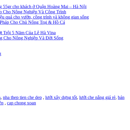
ng 55gr cho khách ở Quận Hoàng Mai – Hà Nội
ẹp Cho Nông Nghiệp Và Công Trình
 quả cho vườn, công trình và không gian sống
 Pháp Cho Chủ Nông Trại & Hồ Cá
t Trội 5 Năm Của Lê Hà Vina
ng Cho Nông Nghiệp Và Đời Sống
g
h
,
nha thep tien che dep
,
lưới xây dựng tốt
,
lưới che nắng giá rẻ
,
bán
ên
,
cap chong xoan