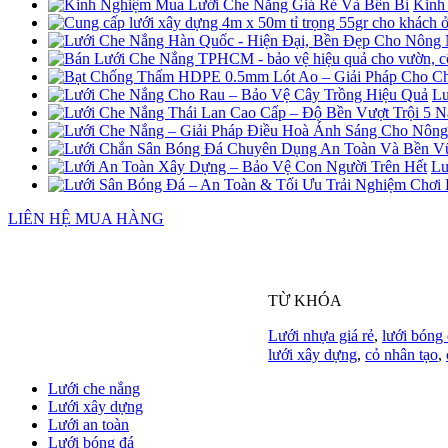
Kinh
Lư
Lư
LIÊN HỆ MUA HÀNG
TỪ KHÓA
Lưới nhựa giá rẻ
,
lưới bóng 
lưới xây dựng
,
cỏ nhân tạo
,
Lưới che nắng
Lưới xây dựng
Lưới an toàn
Lưới bóng đá