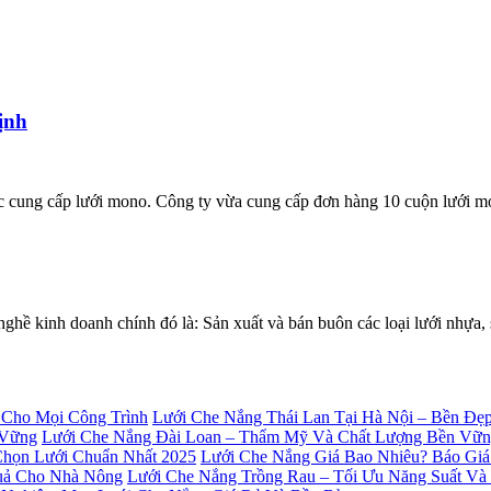
ịnh
ực cung cấp lưới mono. Công ty vừa cung cấp đơn hàng 10 cuộn lưới 
 kinh doanh chính đó là: Sản xuất và bán buôn các loại lưới nhự
Lưới Che Nắng Thái Lan Tại Hà Nội – Bền Đẹ
Lưới Che Nắng Đài Loan – Thẩm Mỹ Và Chất Lượng Bền Vữ
Lưới Che Nắng Giá Bao Nhiêu? Báo Giá
Lưới Che Nắng Trồng Rau – Tối Ưu Năng Suất V