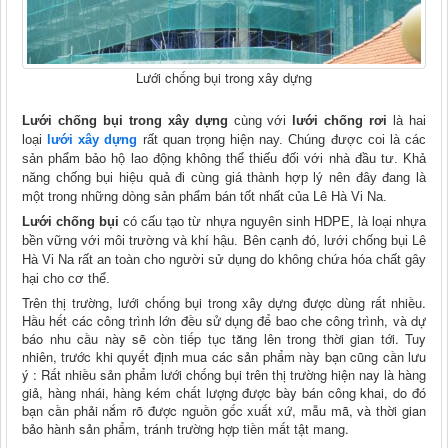
Lưới chống bụi trong xây dựng
Lưới chống bụi trong xây dựng
cùng với
lưới chống rơi
là hai
loại
lưới xây dựng
rất quan trọng hiện nay. Chúng được coi là các
sản phẩm bảo hộ lao động không thể thiếu đối với nhà đầu tư. Khả
năng chống bụi hiệu quả đi cùng giá thành hợp lý nên đây đang là
một trong những dòng sản phẩm bán tốt nhất của Lê Hà Vi Na.
Lưới chống bụi
có cấu tạo từ nhựa nguyên sinh HDPE, là loại nhựa
bền vững với môi trường và khí hậu. Bên cạnh đó, lưới chống bụi Lê
Hà Vi Na rất an toàn cho người sử dụng do không chứa hóa chất gây
hại cho cơ thể.
Trên thị trường, lưới chống bụi trong xây dựng được dùng rất nhiều.
Hầu hết các công trình lớn đều sử dụng để bao che công trình, và dự
báo nhu cầu này sẽ còn tiếp tục tăng lên trong thời gian tới. Tuy
nhiên, trước khi quyết định mua các sản phẩm này bạn cũng cần lưu
ý : Rất nhiều sản phẩm lưới chống bụi trên thị trường hiện nay là hàng
giả, hàng nhái, hàng kém chất lượng được bày bán công khai, do đó
bạn cần phải nắm rõ được nguồn gốc xuất xứ, mẫu mã, và thời gian
bảo hành sản phẩm, tránh trường hợp tiền mất tật mang.