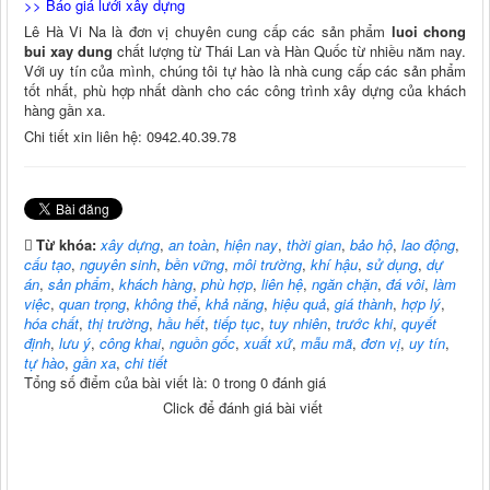
>>
Báo giá lưới xây dựng
Lê Hà Vi Na là đơn vị chuyên cung cấp các sản phẩm
luoi chong
bui xay dung
chất lượng từ Thái Lan và Hàn Quốc từ nhiều năm nay.
Với uy tín của mình, chúng tôi tự hào là nhà cung cấp các sản phẩm
tốt nhất, phù hợp nhất dành cho các công trình xây dựng của khách
hàng gần xa.
Chi tiết xin liên hệ: 0942.40.39.78
Từ khóa:
xây dựng
,
an toàn
,
hiện nay
,
thời gian
,
bảo hộ
,
lao động
,
cấu tạo
,
nguyên sinh
,
bền vững
,
môi trường
,
khí hậu
,
sử dụng
,
dự
án
,
sản phẩm
,
khách hàng
,
phù hợp
,
liên hệ
,
ngăn chặn
,
đá vôi
,
làm
việc
,
quan trọng
,
không thể
,
khả năng
,
hiệu quả
,
giá thành
,
hợp lý
,
hóa chất
,
thị trường
,
hầu hết
,
tiếp tục
,
tuy nhiên
,
trước khi
,
quyết
định
,
lưu ý
,
công khai
,
nguồn gốc
,
xuất xứ
,
mẫu mã
,
đơn vị
,
uy tín
,
tự hào
,
gần xa
,
chi tiết
Tổng số điểm của bài viết là: 0 trong 0 đánh giá
Click để đánh giá bài viết