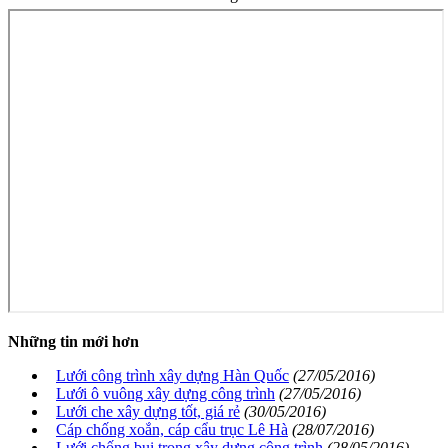
Những tin mới hơn
Lưới công trình xây dựng Hàn Quốc
(27/05/2016)
Lưới ô vuông xây dựng công trình
(27/05/2016)
Lưới che xây dựng tốt, giá rẻ
(30/05/2016)
Cáp chống xoắn, cáp cẩu trục Lê Hà
(28/07/2016)
Lưới chống bụi trong xây dựng công trình
(28/05/2016)