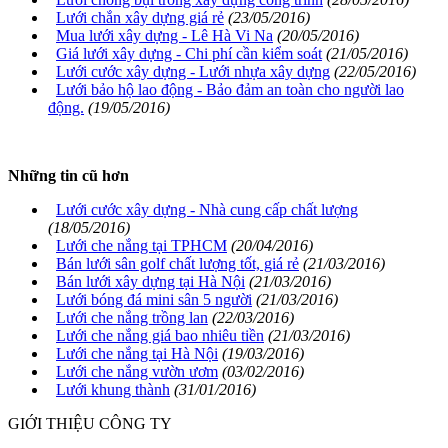
Lưới chắn xây dựng giá rẻ
(23/05/2016)
Mua lưới xây dựng - Lê Hà Vi Na
(20/05/2016)
Giá lưới xây dựng - Chi phí cần kiểm soát
(21/05/2016)
Lưới cước xây dựng - Lưới nhựa xây dựng
(22/05/2016)
Lưới bảo hộ lao động - Bảo đảm an toàn cho người lao
động.
(19/05/2016)
Những tin cũ hơn
Lưới cước xây dựng - Nhà cung cấp chất lượng
(18/05/2016)
Lưới che nắng tại TPHCM
(20/04/2016)
Bán lưới sân golf chất lượng tốt, giá rẻ
(21/03/2016)
Bán lưới xây dựng tại Hà Nội
(21/03/2016)
Lưới bóng đá mini sân 5 người
(21/03/2016)
Lưới che nắng trồng lan
(22/03/2016)
Lưới che nắng giá bao nhiêu tiền
(21/03/2016)
Lưới che nắng tại Hà Nội
(19/03/2016)
Lưới che nắng vườn ươm
(03/02/2016)
Lưới khung thành
(31/01/2016)
GIỚI THIỆU CÔNG TY