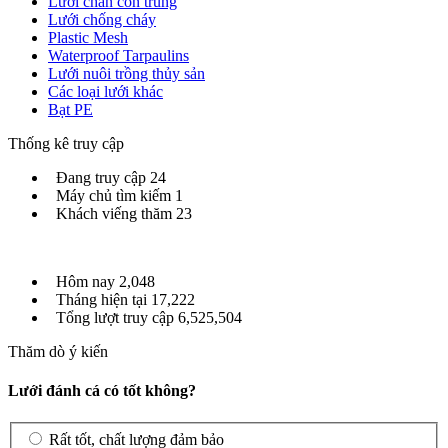
Lưới chắn côn trùng
Lưới chống cháy
Plastic Mesh
Waterproof Tarpaulins
Lưới nuôi trồng thủy sản
Các loại lưới khác
Bạt PE
Thống kê truy cập
Đang truy cập
24
Máy chủ tìm kiếm
1
Khách viếng thăm
23
Hôm nay
2,048
Tháng hiện tại
17,222
Tổng lượt truy cập
6,525,504
Thăm dò ý kiến
Lưới đánh cá có tốt không?
Rất tốt, chất lượng đảm bảo