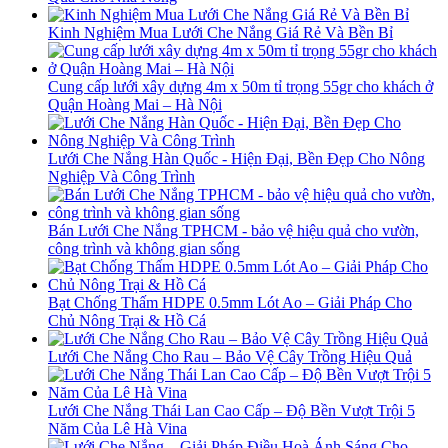
Kinh Nghiệm Mua Lưới Che Nắng Giá Rẻ Và Bền Bỉ
Cung cấp lưới xây dựng 4m x 50m tỉ trọng 55gr cho khách ở
Quận Hoàng Mai – Hà Nội
Lưới Che Nắng Hàn Quốc - Hiện Đại, Bền Đẹp Cho Nông
Nghiệp Và Công Trình
Bán Lưới Che Nắng TPHCM - bảo vệ hiệu quả cho vườn,
công trình và không gian sống
Bạt Chống Thấm HDPE 0.5mm Lót Ao – Giải Pháp Cho
Chủ Nông Trại & Hồ Cá
Lưới Che Nắng Cho Rau – Bảo Vệ Cây Trồng Hiệu Quả
Lưới Che Nắng Thái Lan Cao Cấp – Độ Bền Vượt Trội 5
Năm Của Lê Hà Vina