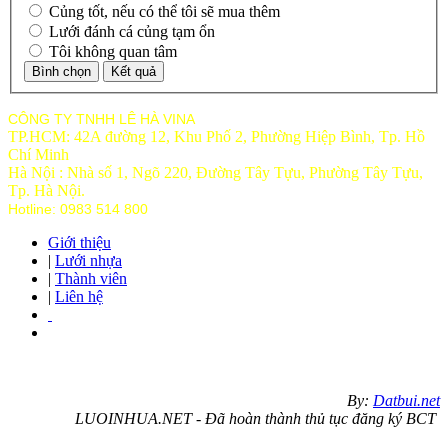
Củng tốt, nếu có thể tôi sẽ mua thêm
Lưới đánh cá củng tạm ổn
Tôi không quan tâm
CÔNG TY TNHH LÊ HÀ VINA
TP.HCM: 42A đường 12, Khu Phố 2, Phường Hiệp Bình, Tp. Hồ
Chí Minh
Hà Nội : Nhà số 1, Ngõ 220, Đường Tây Tựu, Phường Tây Tựu,
Tp
. Hà Nội.
Hotline: 0983 514 800
Giới thiệu
|
Lưới nhựa
|
Thành viên
|
Liên hệ
By:
Datbui.net
LUOINHUA.NET - Đã hoàn thành thủ tục đăng ký BCT