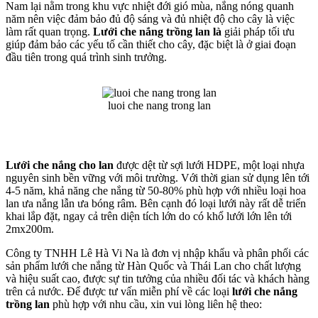
Nam lại nằm trong khu vực nhiệt đới gió mùa, nắng nóng quanh
năm nên việc đảm bảo đủ độ sáng và đủ nhiệt độ cho cây là việc
làm rất quan trọng.
Lưới che nắng trồng lan là
giải pháp tối ưu
giúp đảm bảo các yếu tố cần thiết cho cây, đặc biệt là ở giai đoạn
đầu tiên trong quá trình sinh trưởng.
luoi che nang trong lan
Lưới che nắng cho lan
được dệt từ sợi lưới HDPE, một loại nhựa
nguyên sinh bền vững với môi trường. Với thời gian sử dụng lên tới
4-5 năm, khả năng che nắng từ 50-80% phù hợp với nhiều loại hoa
lan ưa nắng lẫn ưa bóng râm. Bên cạnh đó loại lưới này rất dễ triển
khai lắp đặt, ngay cả trên diện tích lớn do có khổ lưới lớn lên tới
2mx200m.
Công ty TNHH Lê Hà Vi Na là đơn vị nhập khẩu và phân phối các
sản phẩm lưới che nắng từ Hàn Quốc và Thái Lan cho chất lượng
và hiệu suất cao, được sự tin tưởng của nhiều đối tác và khách hàng
trên cả nước. Để được tư vấn miễn phí về các loại
lưới che nắng
trồng lan
phù hợp với nhu cầu, xin vui lòng liên hệ theo: