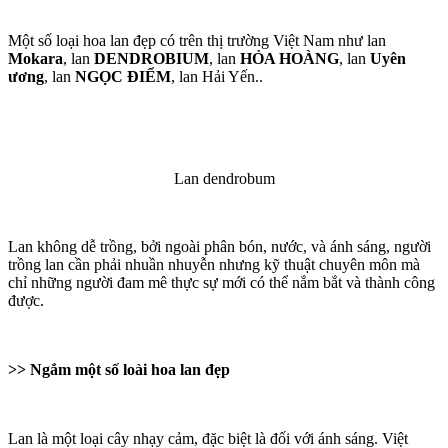
Một số loại hoa lan đẹp có trên thị trường Việt Nam như lan
Mokara
, lan
DENDROBIUM
, lan
HỎA HOÀNG
, lan
Uyên
ương
, lan
NGỌC ĐIỂM
, lan Hải Yến..
Lan dendrobum
Lan không dễ trồng, bởi ngoài phân bón, nước, và ánh sáng, người
trồng lan cần phải nhuần nhuyễn nhưng kỹ thuật chuyên môn mà
chỉ những người đam mê thực sự mới có thể nắm bắt và thành công
được.
>> Ngắm một số loài hoa lan đẹp
Lan là một loại cây nhạy cảm, đặc biệt là đối với ánh sáng. Việt