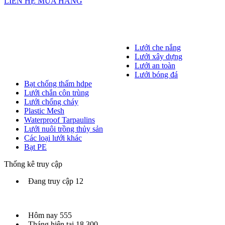
LIÊN HỆ MUA HÀNG
Lưới che nắng
Lưới xây dựng
Lưới an toàn
Lưới bóng đá
Bạt chống thấm hdpe
Lưới chắn côn trùng
Lưới chống cháy
Plastic Mesh
Waterproof Tarpaulins
Lưới nuôi trồng thủy sản
Các loại lưới khác
Bạt PE
Thống kê truy cập
Đang truy cập
12
Hôm nay
555
Tháng hiện tại
18,300