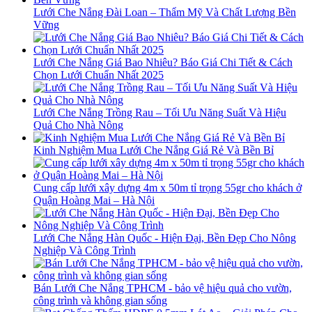
Lưới Che Nắng Đài Loan – Thẩm Mỹ Và Chất Lượng Bền
Vững
Lưới Che Nắng Giá Bao Nhiêu? Báo Giá Chi Tiết & Cách
Chọn Lưới Chuẩn Nhất 2025
Lưới Che Nắng Trồng Rau – Tối Ưu Năng Suất Và Hiệu
Quả Cho Nhà Nông
Kinh Nghiệm Mua Lưới Che Nắng Giá Rẻ Và Bền Bỉ
Cung cấp lưới xây dựng 4m x 50m tỉ trọng 55gr cho khách ở
Quận Hoàng Mai – Hà Nội
Lưới Che Nắng Hàn Quốc - Hiện Đại, Bền Đẹp Cho Nông
Nghiệp Và Công Trình
Bán Lưới Che Nắng TPHCM - bảo vệ hiệu quả cho vườn,
công trình và không gian sống