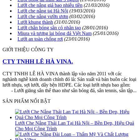
Lưới che nắng giá bao nhiêu tiền
(21/03/2016)
Lưới che nắng tại Hà Nội
(19/03/2016)
Lưới che nắng vườn ươm
(03/02/2016)
Lưới khung thành
(31/01/2016)
Lưới chắn bóng sân cỏ nhân tạo
(28/01/2016)
Miura và tương lai bóng đá Việt Nam
(25/01/2016)
Lưới an toàn chống rơi
(23/01/2016)
GIỚI THIỆU CÔNG TY
CTY TNHH LÊ HÀ VINA.
CTY TNHH LÊ HÀ VINA thành lập vào năm 2011 với các
nghành nghề kinh doanh chính đó là: Sản xuất và bán buôn các loại
lưới nhựa, sợi lưới, dây bện HDPE. Các loại lưới nhựa bao gồm:
- Lưới giăng sân thể thao như sân bóng đá, sân tennis, sân tập...
SẢN PHẨM NỔI BẬT
Lưới Che Nắng Thái Lan Tại Hà Nội – Bền Đẹp, Hiệu Quả
Cho Mọi Công Trình